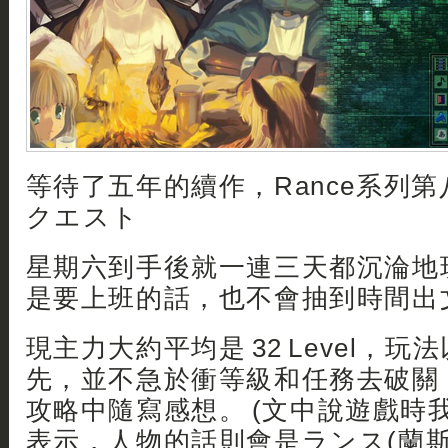
等待了五年的續作，Rance系列第八
クエスト
星期六到手後就一連三天都沉淪地
是要上班的話，也不會抽到時間出文.
現主力大約平均是 32 Level，
先，並不急於衝等級和任務去破關
攻略中隨寫感想。 (文中說遊戲時我
表示，人物的話則會是ランス(蘭斯)