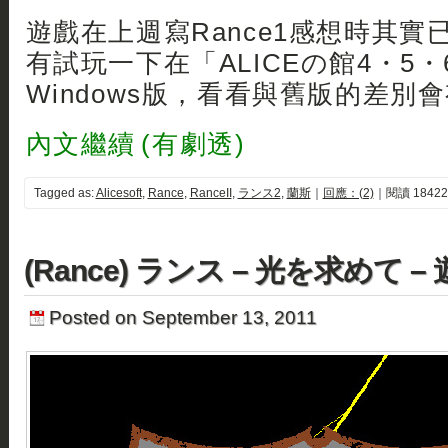
遊戲在上週寫Rance1感想時其
有試玩一下在「ALICEの館4・5・
Windows版，看看與舊版的差別會有
內文繼續 (有劇透)
Tagged as:
Alicesoft
,
Rance
,
RanceII
,
ランス2
,
蘭斯
｜
回應：(2)
｜閱讀 18422
(Rance) ランス – 光を求めて 
Posted on September 13, 2011