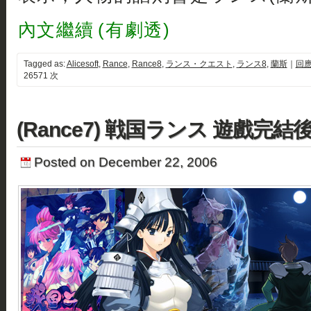
內文繼續 (有劇透)
Tagged as:
Alicesoft
,
Rance
,
Rance8
,
ランス・クエスト
,
ランス8
,
蘭斯
｜
回應
26571 次
(Rance7) 戦国ランス 遊戲完結
Posted on December 22, 2006