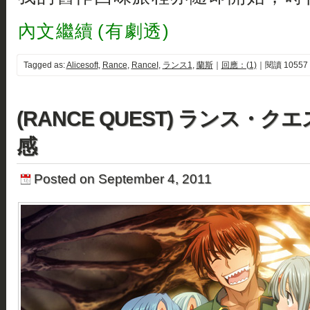
內文繼續 (有劇透)
Tagged as:
Alicesoft
,
Rance
,
RanceI
,
ランス1
,
蘭斯
｜
回應：(1)
｜閱讀 10557
(RANCE QUEST) ランス・ク
感
Posted on September 4, 2011