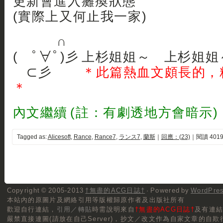
更新會進入癱瘓狀態
(實際上又何止我一家)
∩
( ﾟ∀ﾟ)彡 上杉姐姐～ 上杉姐姐
⊂彡
＊此篇熱血文頗長的，
＊
內文繼續 (註：有劇透地方會暗示)
Tagged as:
Alicesoft
,
Rance
,
Rance7
,
ランス7
,
蘭斯
｜
回應：(23)
｜閱讀 4019
Copyright © 2005-2013
†無盡的ACG日誌†
· Powered by
WordPre
本站內的原圖片及網絡引用等版權歸原作者及出版社所有
歡迎自行連結，
引用／轉貼
時需說明來自
†無盡的ACG日誌†
及有連
嚴禁直接連圖(請放在自己Server)，抄文／改文作為自家文章的自欺行