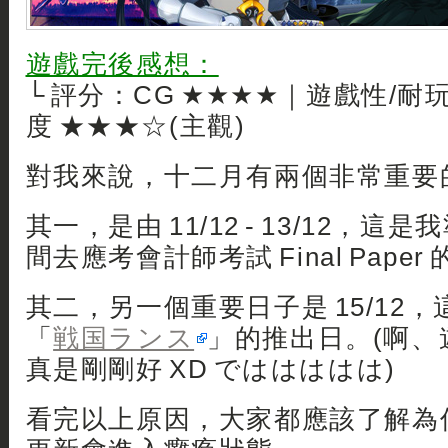
遊戲完後感想：
└ 評分：CG ★★★★｜遊戲性/耐
度 ★★★☆(主觀)
對我來說，十二月有兩個非常重要
其一，是由 11/12 - 13/12，
間去應考會計師考試 Final Paper
其二，另一個重要日子是 15/12
「
戦国ランス
」的推出日。(啊、
真是剛剛好 XD でははははは)
看完以上原因，大家都應該了解為何本