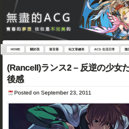
HOME
關於我
留言冊
站文章總表
ACG 生活日常
隨
(RanceII)ランス2 – 反逆の少女
後感
Posted on September 23, 2011