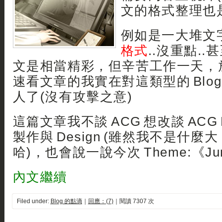
文的格式整理也
例如是一大堆文
格式
..沒重點.
文是相當精彩，但辛苦工作一天，
速看文章的我實在對這類型的 Blog
人了(沒有攻擊之意)
這篇文章我不談 ACG 想改談 ACG 
製作與 Design (雖然我不是什麼大 De
哈)，也會說一說今次 Theme:《J
內文繼續
Filed under:
Blog 的點滴
｜
回應：(7)
｜閱讀 7307 次