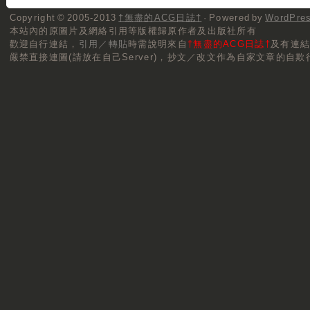
Copyright © 2005-2013
†無盡的ACG日誌†
· Powered by
WordPre
本站內的原圖片及網絡引用等版權歸原作者及出版社所有
歡迎自行連結，
引用／轉貼
時需說明來自
†無盡的ACG日誌†
及有連
嚴禁直接連圖(請放在自己Server)，抄文／改文作為自家文章的自欺行