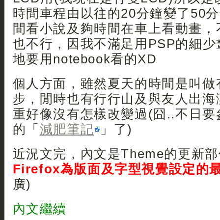
時間車程由以往的20分鐘變了50
間看小說及夠時間在車上看動畫，
也不行，因我不滿足用PSP的細
地要用notebook看的XD
個人方面，雖然夏天的時間是叫做
步，閒時也有行行山及與友人出海
重好像沒有怎樣改變過(囧..不日
的「
減肥筆記
」了)
近況文完，內文是Theme的更新
Firefox為版面及字型視覺設定
廣)
內文繼續