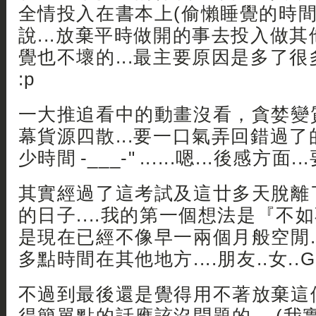
全情投入在書本上(偷懶睡覺的時間也
說...放棄平時做開的事去投入做
覺也不壞的...最主要原因是多了很多
:p
一大推追看中的動畫沒看，貪婪變
幕貨源四散...要一口氣弄回錯過
少時間 -___-" ......嗯...後感方面.
其實經過了這考試及這廿多天脫離了動
的日子....我的第一個想法是『不
是現在已經不像早一兩個月般空閒.
多點時間在其他地方....朋友..女..G
不過到最後還是覺得用不著放棄這個 blo