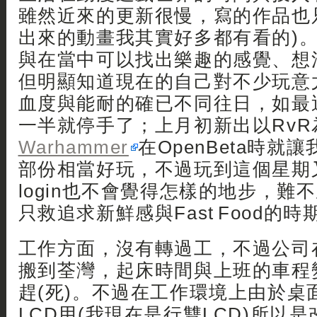
雖然近來的更新很慢，寫的作品也
出來的動畫我其實好多都有看的)。
與在當中可以找出樂趣的感覺、想
但明顯知道現在的自己對不少玩意
血度與能耐的確已不同往日，如最
一半就停手了；上月初新出以RvR
Warhammer
在OpenBeta時就
部份相當好玩，不過玩到這個星期
login也不會覺得怎樣的地步，難
只救追求新鮮感與Fast Food的時期
工作方面，沒有轉過工，不過公司
搬到荃灣，起床時間與上班的車程
趕(死)。不過在工作環境上由於桌
LCD用(我現在是行雙LCD)所以