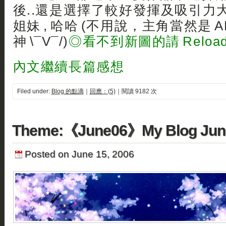
後..還是選擇了較好發揮及吸引力大 M
姐妹 , 哈哈 (不用說，主角當然是 A
神 \¯V¯/)
◎看不到新圖的請 Reloa
內文繼續長篇感想
Filed under:
Blog 的點滴
｜
回應：(5)
｜閱讀 9182 次
Theme:《June06》My Blog Jun
Posted on June 15, 2006