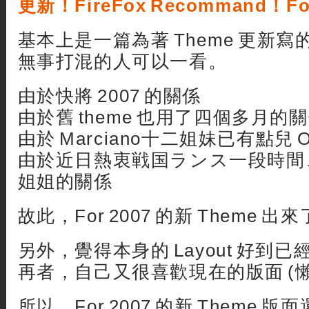
更新！FireFox Recommand！For 
基本上是一篇為著 Theme 更新
無事打混的人可以一看。
由於快將 2007 的關係
由於舊 theme 也用了四個多月的
由於 Marciano十二姐妹已有點兒 Ou
由於近日熱衷戦国ランス一段時間
姐姐的關係
故此，For 2007 的新 Theme 出
另外，覺得本身的 Layout 好到已
再者，自己又很喜歡現在的版面 (懶
所以，For 2007 的新 Theme 