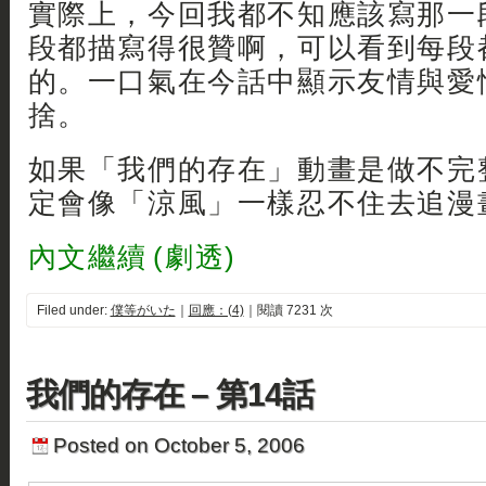
實際上，今回我都不知應該寫那一段
段都描寫得很贊啊，可以看到每段
的。一口氣在今話中顯示友情與愛
捨。
如果「我們的存在」動畫是做不完
定會像「涼風」一樣忍不住去追漫
內文繼續 (劇透)
Filed under:
僕等がいた
｜
回應：(4)
｜閱讀 7231 次
我們的存在 – 第14話
Posted on October 5, 2006