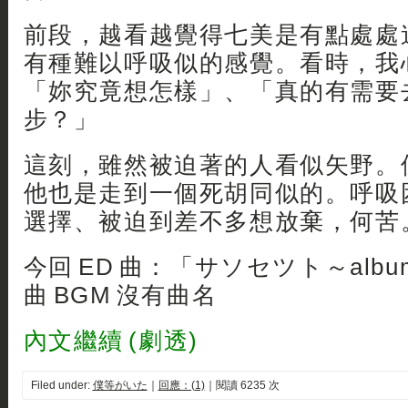
前段，越看越覺得七美是有點處處
有種難以呼吸似的感覺。看時，我
「妳究竟想怎樣」、「真的有需要
步？」
這刻，雖然被迫著的人看似矢野。
他也是走到一個死胡同似的。呼吸
選擇、被迫到差不多想放棄，何苦
今回 ED 曲：「サソセツト～album 
曲 BGM 沒有曲名
內文繼續 (劇透)
Filed under:
僕等がいた
｜
回應：(1)
｜閱讀 6235 次