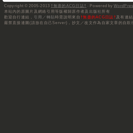
Copyright © 2005-2013
†無盡的ACG日誌†
· Powered by
WordPre
本站內的原圖片及網絡引用等版權歸原作者及出版社所有
歡迎自行連結，
引用／轉貼
時需說明來自
†無盡的ACG日誌†
及有連
嚴禁直接連圖(請放在自己Server)，抄文／改文作為自家文章的自欺行