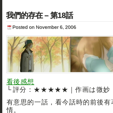
我們的存在 – 第18話
Posted on November 6, 2006
看後感想
└ 評分：★★★★★｜作画は微妙
有意思的一話，看今話時的前後有
情。