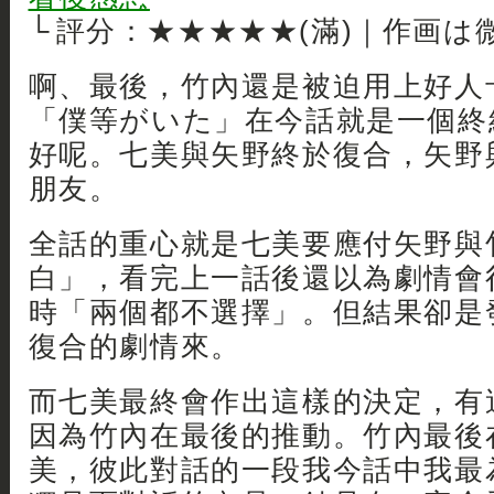
└ 評分：★★★★★(滿)｜作画は
啊、最後，竹內還是被迫用上好人卡
「僕等がいた」在今話就是一個終
好呢。七美與矢野終於復合，矢野
朋友。
全話的重心就是七美要應付矢野與
白」，看完上一話後還以為劇情會
時「兩個都不選擇」。但結果卻是
復合的劇情來。
而七美最終會作出這樣的決定，有
因為竹內在最後的推動。竹內最後
美，彼此對話的一段我今話中我最