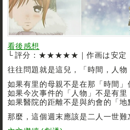
看後感想
└ 評分：★★★★★｜作画は安定
往往問題就是這兒，「時間，人物
如果有里的母親不是在那「時間」
如果今次事件的「人物」不是有里
如果醫院的距離不是與約會的「地
那麼，這個週末應該是二人一世難