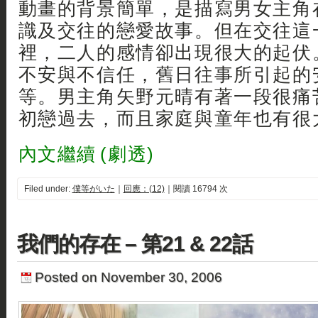
動畫的背景簡單，是描寫男女主角
識及交往的戀愛故事。但在交往這
裡，二人的感情卻出現很大的起伏
不安與不信任，舊日往事所引起的
等。男主角矢野元晴有著一段很痛
初戀過去，而且家庭與童年也有很
內文繼續 (劇透)
Filed under:
僕等がいた
｜
回應：(12)
｜閱讀 16794 次
我們的存在 – 第21 & 22話
Posted on November 30, 2006