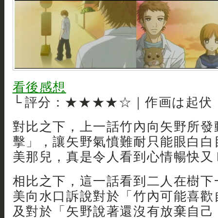
看後感想
└ 評分：★★★★☆｜作画は起伏
對比之下，上一話竹內向矢野所發
擊」，讓矢野氣憤難耐只能眼白白
美那兒，真是令人看到心情暢快又 Hi
相比之下，這一話看到二人在樹下
美向水口訴說對於「竹內可能喜歡
及對於「矢野說著還沒有放棄自己