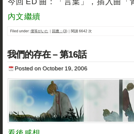
今回 ED 曲：「言葉」，插入曲「
內文繼續
Filed under:
僕等がいた
｜
回應：(3)
｜閱讀 6642 次
我們的存在 – 第16話
Posted on October 19, 2006
看後感想