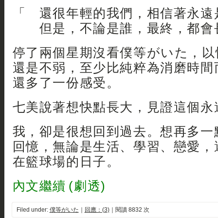
「 還很年輕的我們，相信著永遠
但是，不論是誰，最終，都會
停了兩個星期沒看僕等がいた，以
還是不弱，至少比純粹為消磨時間
還多了一份感受。
七美說著想快點長大，見證這個永
我，卻是很想回到過去。想再多一
回憶，無論是生活、學習、戀愛，
在籃球場的日子。
內文繼續 (劇透)
Filed under:
僕等がいた
｜
回應：(3)
｜閱讀 8832 次