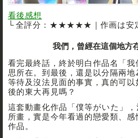
看後感想
└ 全評分：★★★★★｜作画は安
我們，曾經在這個地方
看完最終話，終於明白作品名「我
思所在。到最後，還是以分隔兩地
等待及沒法見面的事實，真的可以
後的東大再見嗎？
這套動畫化作品「僕等がいた」，
所畫，實是今年看過的戀愛類、感
作品。