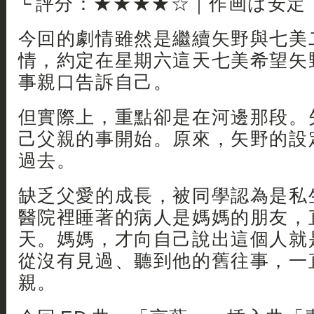
└ 評分：★★★★☆｜作画は安定
今回的劇情雖然是繼續矢野與七美
情，約定在星期六這天七美希望矢
事親口告訴自己。
但實際上，重點卻是在河邊那段。
己父親的事開始。原來，矢野的設
過去。
缺乏父愛的成長，被同學認為是私
醫院裡睡著的病人是媽媽的朋友，
天。媽媽，才向自己說出這個人就
從沒有見過、聽到他的舊往事，一
親。