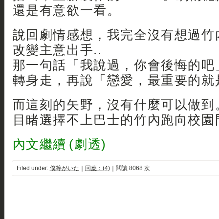
還是有意欲一看。
說回劇情感想，我完全沒有想過竹
改變主意出手..
那一句話「我說過，你會後悔的吧
轉身走，再說「戀愛，最重要的就
而這刻的矢野，沒有什麼可以做到
目睹選擇不上巴士的竹內跑向校園門
內文繼續 (劇透)
Filed under:
僕等がいた
｜
回應：(4)
｜閱讀 8068 次