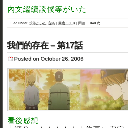
內文繼續談僕等がいた
Filed under:
僕等がいた
,
音樂
｜
回應：(10)
｜閱讀 11040 次
我們的存在 – 第17話
Posted on October 26, 2006
看後感想