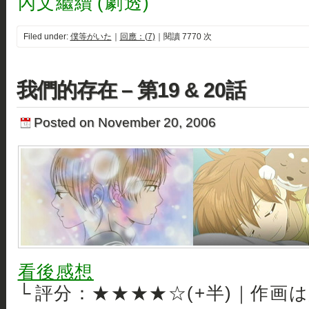
內文繼續 (劇透)
Filed under:
僕等がいた
｜
回應：(7)
｜閱讀 7770 次
我們的存在 – 第19 & 20話
Posted on November 20, 2006
看後感想
└ 評分：★★★★☆(+半)｜作画