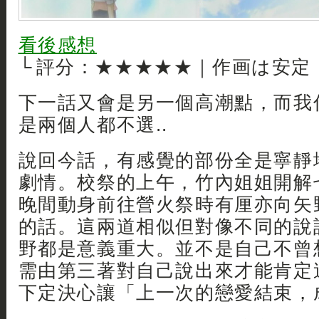
看後感想
└ 評分：★★★★★｜作画は安定
下一話又會是另一個高潮點，而我
是兩個人都不選..
說回今話，有感覺的部份全是寧靜
劇情。校祭的上午，竹內姐姐開解
晚間動身前往營火祭時有厘亦向矢
的話。這兩道相似但對像不同的說
野都是意義重大。並不是自己不曾
需由第三著對自己說出來才能肯定
下定決心讓「上一次的戀愛結束，