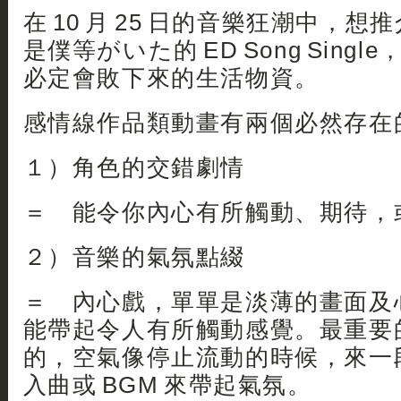
在 10 月 25 日的音樂狂潮中，
是僕等がいた的 ED Song Sing
必定會敗下來的生活物資。
感情線作品類動畫有兩個必然存在
１）角色的交錯劇情
＝ 能令你內心有所觸動、期待，
２）音樂的氣氛點綴
＝ 內心戲，單單是淡薄的畫面及
能帶起令人有所觸動感覺。最重要
的，空氣像停止流動的時候，來一
入曲或 BGM 來帶起氣氛。