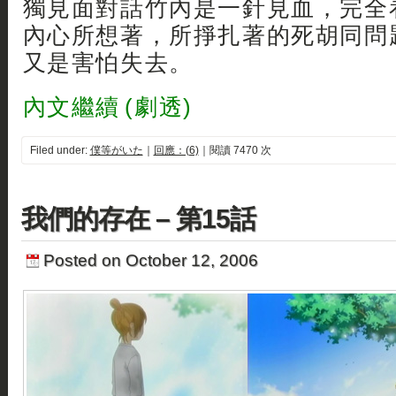
獨見面對話竹內是一針見血，完全
內心所想著，所掙扎著的死胡同問
又是害怕失去。
內文繼續 (劇透)
Filed under:
僕等がいた
｜
回應：(6)
｜閱讀 7470 次
我們的存在 – 第15話
Posted on October 12, 2006