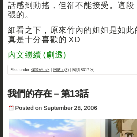
話感到動搖，但卻不能接受。這段
張的。
細看之下，原來竹內的姐姐是如此的
真是十分喜歡的 XD
內文繼續 (劇透)
Filed under:
僕等がいた
｜
回應：(8)
｜閱讀 8317 次
我們的存在 – 第13話
Posted on September 28, 2006