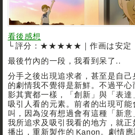
看後感想
└ 評分：★★★★★｜作画は安定
最後竹內的一段，我看到呆了..
分手之後出現追求者，甚至是自己
的劇情我不覺得是新鮮。不過平心
影其實都一樣，「創新」與「表達
吸引人看的元素。前者的出現可能
叫，因為沒有想過會有這種「新意
我所追求及吸引我看的地方，就正
播出，重新製作的 Kanon。劇情