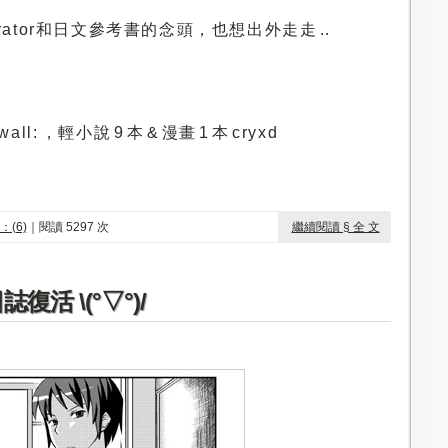
rator和日文參考書的念頭，也想出外走走 ..
ll: ，輕小說 9 本 & 漫畫 1 本 cryxd
：(6)
｜閱讀 5297 次
繼續閱讀 § 全 文
誌復活 \(°▽°)/