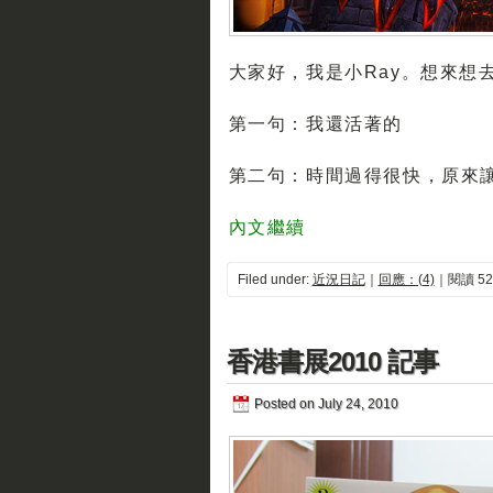
大家好，我是小Ray。想來想
第一句：我還活著的
第二句：時間過得很快，原來讓這
內文繼續
Filed under:
近況日記
｜
回應：(4)
｜閱讀 52
香港書展2010 記事
Posted on July 24, 2010