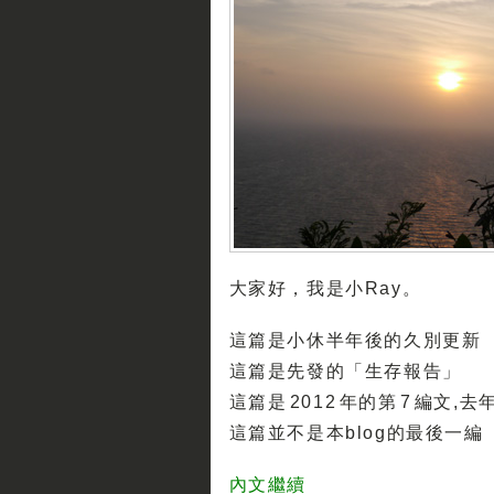
大家好，我是小Ray。
這篇是小休半年後的久別更新
這篇是先發的「生存報告」
這篇是 2012 年的第 7 編文,去
這篇並不是本blog的最後一編
內文繼續