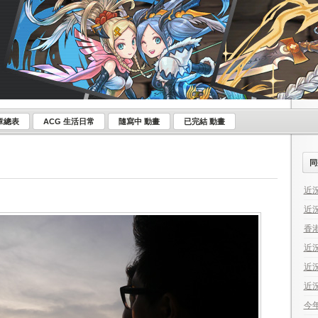
章總表
ACG 生活日常
隨寫中 動畫
已完結 動畫
同
近況
近況
香港
近況
近況
近況
今年