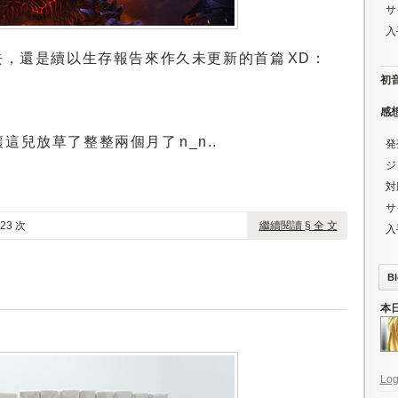
サ
入
去，還是續以生存報告來作久未更新的首篇 XD：
初音ミ
感
兒放草了整整兩個月了 n_n..
発
ジ
対
サ
23 次
繼續閱讀 § 全 文
入
Bl
本
Log