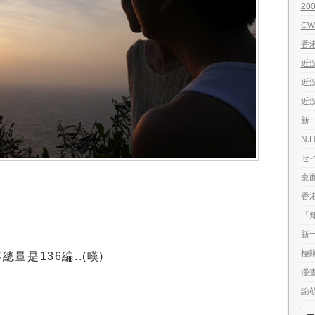
20
CW
香港
近
近況
近況
新一
N.
セイ
桌
香港
「
新一
極
年總量是136編..(嘆)
漫畫
論