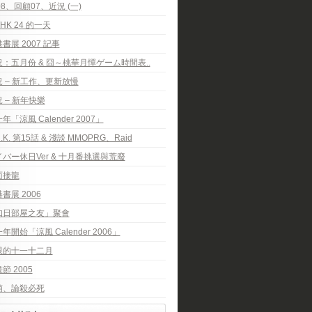
08、回顧07、近況 (一)
HK 24 的一天
書展 2007 記事
況：五月份 & 囧～桃華月憚ゲーム時間表..
 – 新工作、更新放慢
 – 新年快樂
年「涼風 Calender 2007」
H.K. 第15話 & 淺談 MMOPRG、Raid
バー休日Ver & 十月番挑選與荒廢
面接龍
書展 2006
知日部屋之友」聚會
年開始「涼風 Calender 2006」
限的十一十二月
節 2005
萌、論殺必死