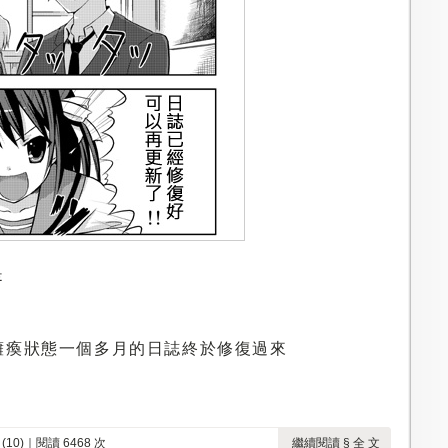
是
癱瘓狀態一個多月的日誌終於修復過來
10)
｜閱讀 6468 次
繼續閱讀 § 全 文