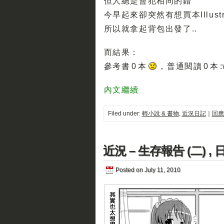
但人總是會犯相同的錯
今早起來卻突然有想買本Illust
所以就拿起背包出發了..
而結果：
參考書 0 本
，普通閱讀 0 本 :wa
內文繼續
Filed under:
輕小說 & 書物
,
近況日記
｜
回應
近況 – 生存報告 (二) , 日
Posted on July 11, 2010