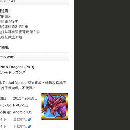
ニメ リスト
週追看：
擊的巨人
情緣 第2季
超電磁炮S 第2 季
的妹妹哪有這麽可愛 第2 季
花缭亂武士新娘
定期看:
ーム 攻略中
zle & Dragons (P&D)
ズル＆ドラゴンズ
想:
Pocket Monster寵物養成 + 轉珠攻略地下
。好手機遊戲，不玩嗎？
開日:
2012年9月18日
ャンル:
RPG/PUZ
応機種:
Android/iOS
イト:
遊戲網址
イト:
下載網址