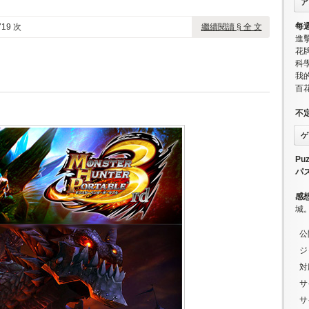
ア
每
19 次
繼續閱讀 § 全 文
進
花牌
科學
我
百
不
ゲ
Puz
パ
感
城
公
ジ
対
サ
サ