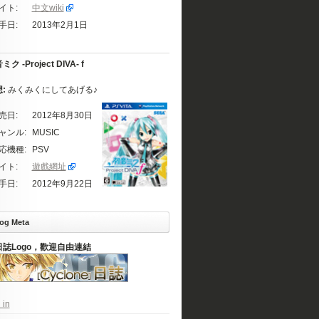
イト:
中文wiki
手日:
2013年2月1日
ク -Project DIVA- f
想:
みくみくにしてあげる♪
売日:
2012年8月30日
ャンル:
MUSIC
応機種:
PSV
イト:
遊戲網址
手日:
2012年9月22日
og Meta
日誌Logo，歡迎自由連結
 in