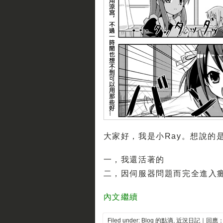
大家好，我是小Ray。想說的
一，我還活著的
二，因伺服器問題而完全進入
內文繼續
Filed under:
Blog 的點滴
,
近況日記
｜
回應：(