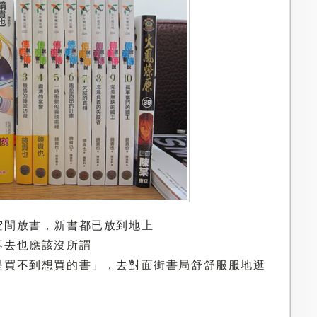
空間放書，新書都已放到地上
不去也應該沒所謂
是買不到想買的書」，去對面街書局舒舒服服地逛