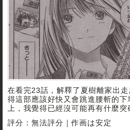
在看完23話，解釋了夏樹離家出
得這部應該好快又會跳進腰斬的下
上，我覺得已經沒可能再有什麼突破
評分：無法評分｜作画は安定