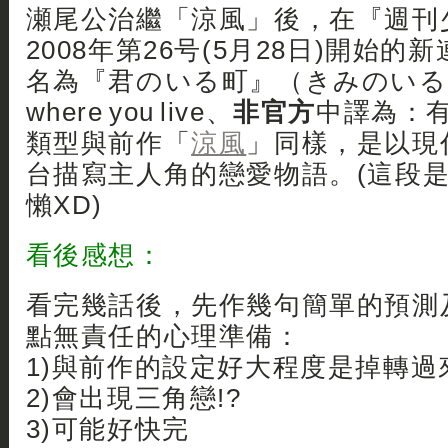
瀬尾公治繼「涼風」後，在『週刊
2008年第26号(5月28日)開始
名為『君のいる町』（きみのいるまち
where you live、
非官方
中譯為：
類型與前作「
涼風
」同樣，是以現
台描寫主人角的戀愛物語。(這段是引
懶XD)
看後感想：
看完幾話後，先作幾句簡單的預測
點無責任的心理準備：
1)與前作的設定好大程度是掉轉過
2)會出現三角戀!?
3)可能好快完