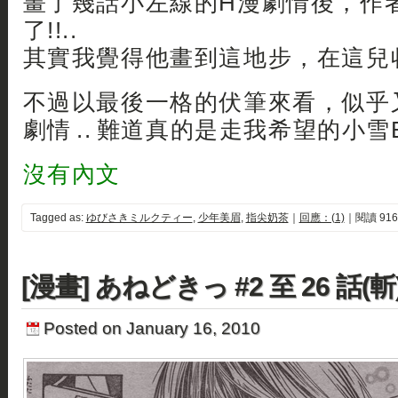
畫了幾話小左線的H漫劇情後，作
了!!..
其實我覺得他畫到這地步，在這兒收
不過以最後一格的伏筆來看，似乎
劇情 .. 難道真的是走我希望的小雪EN
沒有內文
Tagged as:
ゆびさきミルクティー
,
少年美眉
,
指尖奶茶
｜
回應：(1)
｜閱讀 916
[漫畫] あねどきっ #2 至 26 話(斬
Posted on January 16, 2010