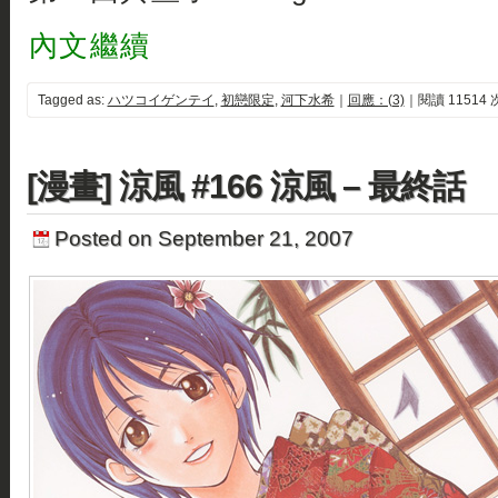
內文繼續
Tagged as:
ハツコイゲンテイ
,
初戀限定
,
河下水希
｜
回應：(3)
｜閱讀 11514 
[漫畫] 涼風 #166 涼風 – 最終話
Posted on September 21, 2007