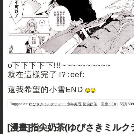
o下下下下下!!!~~~~~~~~~~
就在這樣完了 !? :eef:
還我希望的小雪END
Tagged as:
ゆびさきミルクティー
,
少年美眉
,
指尖奶茶
｜
回應：(0)
｜閱讀 509
[漫畫]指尖奶茶(ゆびさきミルクテ