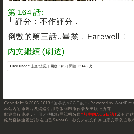
第 164 話:
└ 評分：不作評分..
倒數的第三話..畢業，Farewell！
內文繼續 (劇透)
Filed under:
漫畫: 涼風
｜
回應：(8)
｜閱讀 12146 次
Copyright © 2005-2013
†無盡的ACG日誌†
· Powered by
WordPre
本站內的原圖片及網絡引用等版權歸原作者及出版社所有
歡迎自行連結，
引用／轉貼
時需說明來自
†無盡的ACG日誌†
及有連
嚴禁直接連圖(請放在自己Server)，抄文／改文作為自家文章的自欺行