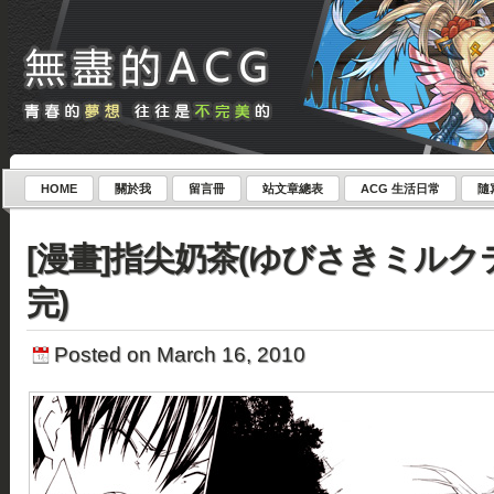
HOME
關於我
留言冊
站文章總表
ACG 生活日常
隨
[漫畫]指尖奶茶(ゆびさきミルクティ
完)
Posted on March 16, 2010