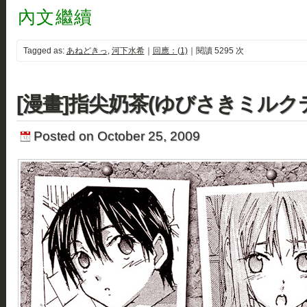
內文繼續
Tagged as:
あねどきっ
,
河下水希
｜
回應：(1)
｜閱讀 5295 次
[漫畫]指尖奶茶(ゆびさきミルクテ
Posted on October 25, 2009