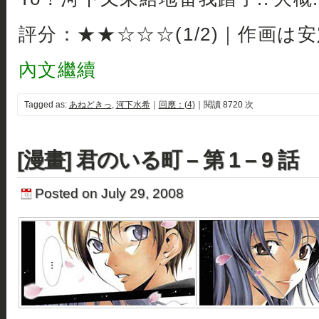
評分：★★☆☆☆(1/2)｜作画は
內文繼續
Tagged as:
あねどきっ
,
河下水希
｜
回應：(4)
｜閱讀 8720 次
[漫畫] 君のいる町 – 第 1 – 9 話
Posted on July 29, 2008