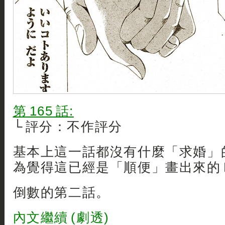
第 165 話:
└ 評分：不作評分
基本上這一話都沒有什麼「求婚」
為覺得這已經是「順便」畫出來的 Even
倒數的第二話。
內文繼續 (劇透)