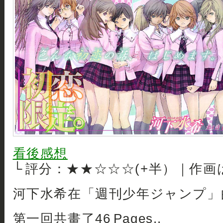
看後感想
└ 評分：★★☆☆☆(+半）｜作画
河下水希在「週刊少年ジャンプ」
第一回共畫了46 Pages..