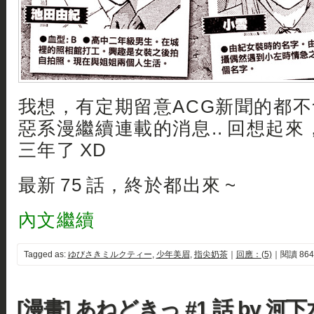
我想，有定期留意ACG新聞的都
惡系漫繼續連載的消息.. 回想起
三年了 XD
最新 75 話，終於都出來 ~
內文繼續
Tagged as:
ゆびさきミルクティー
,
少年美眉
,
指尖奶茶
｜
回應：(5)
｜閱讀 864
[漫畫] あねどきっ #1 話 by 河