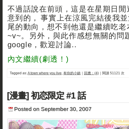
不過話說在前頭，這是在星期日閒
意到的， 事實上在涼風完結後我
尾的動向，想不到他還是繼續吃老
~v~。另外，與此作感想無關的問
google，歡迎討論..
內文繼續(劇透！)
Tagged as:
A town where you live
,
有你的小鎮
｜
回應：(4)
｜閱讀 51121 次
[漫畫] 初恋限定 #1 話
Posted on September 30, 2007