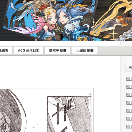
章總表
ACG 生活日常
隨寫中 動畫
已完結 動畫
同
[漫
[漫
[漫
[漫
[漫
[漫
[漫