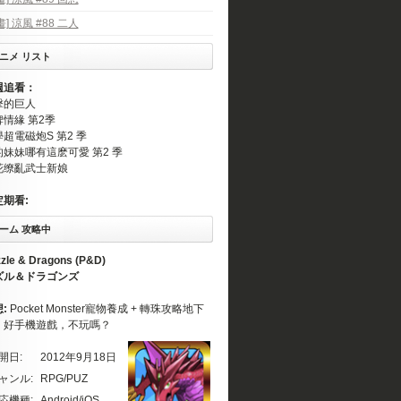
畫] 涼風 #88 二人
ニメ リスト
週追看：
擊的巨人
情緣 第2季
超電磁炮S 第2 季
的妹妹哪有這麽可愛 第2 季
花缭亂武士新娘
定期看:
ーム 攻略中
zle & Dragons (P&D)
ズル＆ドラゴンズ
想:
Pocket Monster寵物養成 + 轉珠攻略地下
。好手機遊戲，不玩嗎？
開日:
2012年9月18日
ャンル:
RPG/PUZ
応機種:
Android/iOS