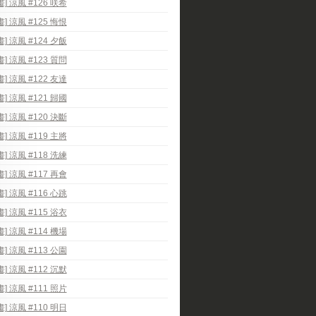
畫] 涼風 #126 咲希
畫] 涼風 #125 悔恨
畫] 涼風 #124 夕飯
畫] 涼風 #123 質問
畫] 涼風 #122 友達
畫] 涼風 #121 歸國
畫] 涼風 #120 決斷
畫] 涼風 #119 主將
畫] 涼風 #118 洗練
畫] 涼風 #117 再會
畫] 涼風 #116 心跳
畫] 涼風 #115 浴衣
畫] 涼風 #114 機場
畫] 涼風 #113 公園
畫] 涼風 #112 沉默
畫] 涼風 #111 照片
畫] 涼風 #110 明日