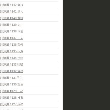
畫] 涼風 #142 御祝
畫] 涼風 #141 浪人
畫] 涼風 #140 選拔
畫] 涼風 #139 先生
畫] 涼風 #138 不安
畫] 涼風 #137 三人
畫] 涼風 #136 我慢
畫] 涼風 #135 不意
畫] 涼風 #134 拒絕
畫] 涼風 #133 咄嗟
畫] 涼風 #132 返答
畫] 涼風 #131子供
畫] 涼風 #130 理由
畫] 涼風 #129 一緒
畫] 涼風 #128 推薦
畫] 涼風 #127 爆彈