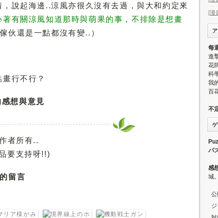
，說起海邊..涼風亦很久沒有去過，與大和約定來
[漫
心著有關涼風知道那時與萌果的事，不排除是想畫
ア
傢伙還是一點都沒有變..）
每
進
花牌
科學
點畫行不行？
我
百
的感想與意見
不
ゲ
作者所有..
Puz
パ
要支持呀!!)
感
載的留言
城
公
ジ
対