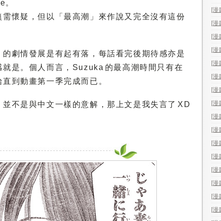
le。
[漫
無需懷疑，但以「最高潮」來作說又完全沒有這份
[漫
[漫
[漫
」的劇情發展是有起有落，每話看完後期待感亦是
[漫
就是。個人而言，Suzuka 的最高潮時間只有在
[漫
始直到動畫第一季完成而已。
[漫
[漫
並不是與中文一樣的意解，那上文是我失言了 XD
[漫
[漫
[漫
[漫
[漫
[漫
[漫
[漫