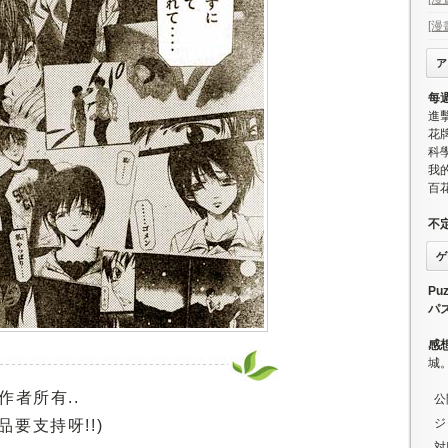
[漫
ア
每
進
花牌
科學
我
百
不
ゲ
Puz
パ
感
城
作者所有..
公
ジ
要支持呀!!)
対