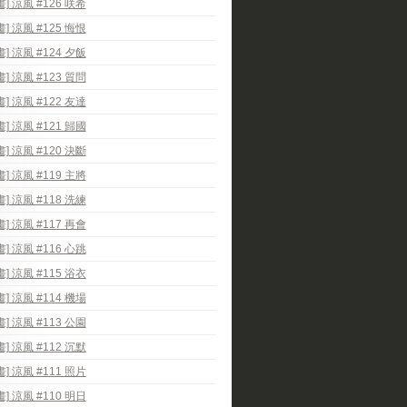
畫] 涼風 #126 咲希
畫] 涼風 #125 悔恨
畫] 涼風 #124 夕飯
畫] 涼風 #123 質問
畫] 涼風 #122 友達
畫] 涼風 #121 歸國
畫] 涼風 #120 決斷
畫] 涼風 #119 主將
畫] 涼風 #118 洗練
畫] 涼風 #117 再會
畫] 涼風 #116 心跳
畫] 涼風 #115 浴衣
畫] 涼風 #114 機場
畫] 涼風 #113 公園
畫] 涼風 #112 沉默
畫] 涼風 #111 照片
畫] 涼風 #110 明日