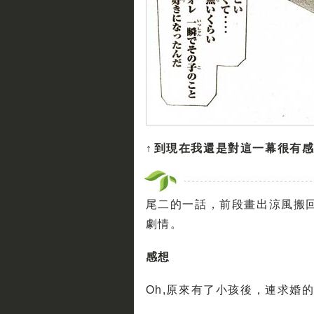
↑ 到現在我還是對這一幕很有
尾二的一話，前段畫出涼風搬
劇情。
感想
Oh,原來有了小孩後，連求婚的 S