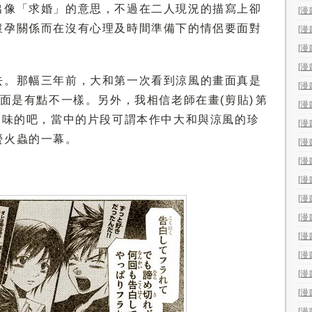
出像「求婚」的意思，不過在二人現況的描寫上卻
[漫
懷孕關係而在沒有心理及時間準備下的情侶要面對
[漫
[漫
[漫
去。那幅三年前，大和第一次看到涼風的畫面真是
[漫
面是有點不一樣。另外，我相信老師在畫(剪貼) 第
[漫
回味的吧，當中的片段可謂本作中大和與涼風的珍
[漫
螢火蟲的一幕。
[漫
[漫
[漫
[漫
[漫
[漫
[漫
[漫
[漫
[漫