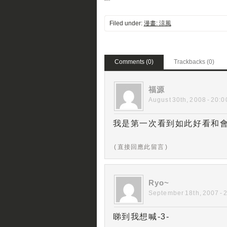
Filed under:
漫畫: 涼風
Comments (0)
Trackbacks (0)
福源
August 30th, 2008 - 20:0
我是第一次看到如此好看和會
( 直接回應此留言 )
Ryo~
September 18th, 2007 - 
睇到我想喊-3-