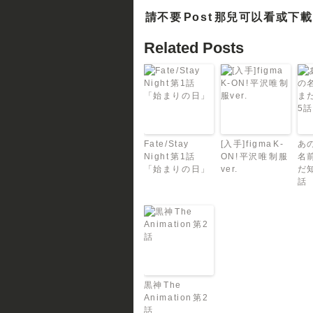
請不要 Post 那兒可以看或下
Related Posts
Fate/Stay
[入手]figma K-
あ
Night 第1話
ON! 平沢唯 制服
名
「始まりの日」
ver.
だ
話
黒神 The
Animation 第2
話