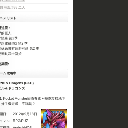
畫] 涼風 #88 二人
ニメ リスト
週追看：
擊的巨人
情緣 第2季
超電磁炮S 第2 季
的妹妹哪有這麽可愛 第2 季
花缭亂武士新娘
定期看:
ーム 攻略中
zle & Dragons (P&D)
ズル＆ドラゴンズ
想:
Pocket Monster寵物養成 + 轉珠攻略地下
。好手機遊戲，不玩嗎？
開日:
2012年9月18日
ャンル:
RPG/PUZ
応機種:
Android/iOS