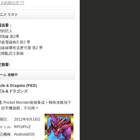
C.II 的新白河 ??
ニメ リスト
週追看：
擊的巨人
情緣 第2季
超電磁炮S 第2 季
的妹妹哪有這麽可愛 第2 季
花缭亂武士新娘
定期看:
ーム 攻略中
zle & Dragons (P&D)
ズル＆ドラゴンズ
想:
Pocket Monster寵物養成 + 轉珠攻略地下
。好手機遊戲，不玩嗎？
開日:
2012年9月18日
ャンル:
RPG/PUZ
応機種:
Android/iOS