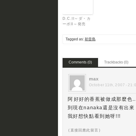
D.C.II～ダ・カ
ーポII～発売
Tagged as:
初音島
Comments (0)
Trackbacks (0)
max
October 11th, 2007 - 21:
阿 好好的香蕉被做成那麼色…
到現在nanaka還是沒有出來
我好想快點看到她呀!!!
( 直接回應此留言 )