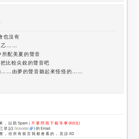
6
會也沒有
人乙……
I中所配美夏的聲音
那把比較尖銳的聲音吧
夠……由夢的聲音聽起來怪怪的……
 來 ， 以 防 Spam｜
不 要 問 我 下 載 等 事 (Kill文)
 已 登 記(
Gravatar
) 的 Email.
 應 ， 但 所 有 留 言 我 都 會 看 的 ， 見 諒 XD