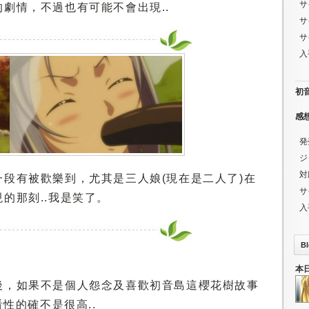
サ
劇情，不過也有可能不會出現..
サ
サ
入
初音ミ
感
発
ジ
対
段有被歡樂到，尤其是三人娘(現在是二人了)在
サ
的那刻..我是笑了。
入
Bl
本
後，如果不是個人怨念及喜歡初音島這櫻花樹故事
看性的確不是很高..