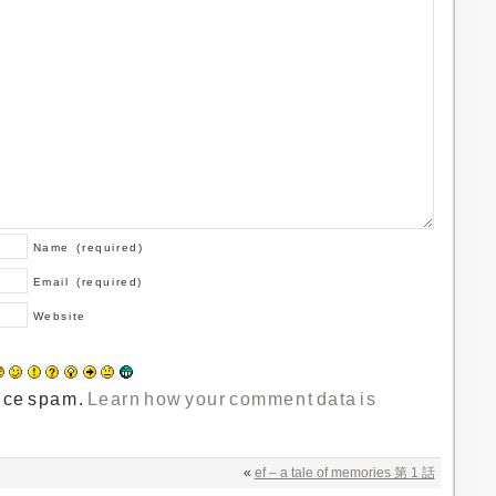
Name
(required)
Email
(required)
Website
duce spam.
Learn how your comment data is
«
ef – a tale of memories 第 1 話