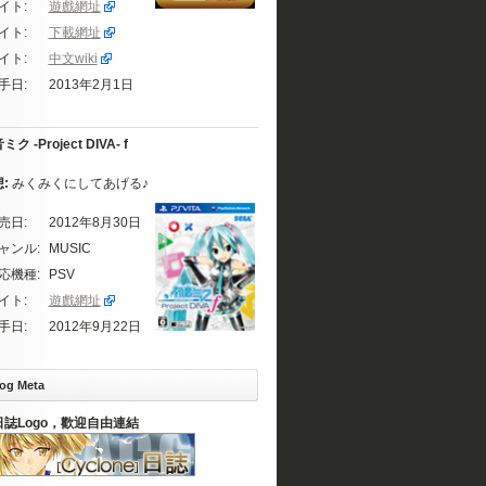
イト:
遊戲網址
イト:
下載網址
イト:
中文wiki
手日:
2013年2月1日
ク -Project DIVA- f
想:
みくみくにしてあげる♪
売日:
2012年8月30日
ャンル:
MUSIC
応機種:
PSV
イト:
遊戲網址
手日:
2012年9月22日
og Meta
日誌Logo，歡迎自由連結