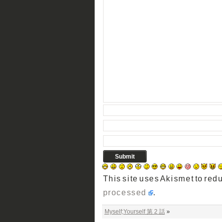
This site uses Akismet to re
processed
.
Myself;Yourself 第 2 話
»