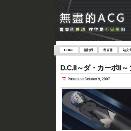
HOME
關於我
留言冊
站文
D.C.II～ダ・カーポII～ 
Posted on October 9, 2007