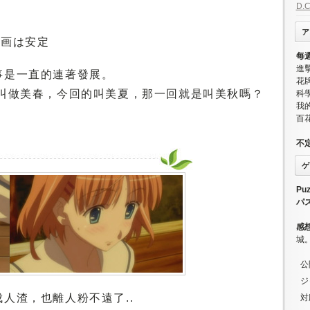
D.
ア
｜作画は安定
每
進
事是一直的連著發展。
花牌
.是叫做美春，今回的叫美夏，那一回就是叫美秋嗎？
科學
我
百
不
ゲ
Puz
パ
感
城
公
ジ
人渣，也離人粉不遠了..
対