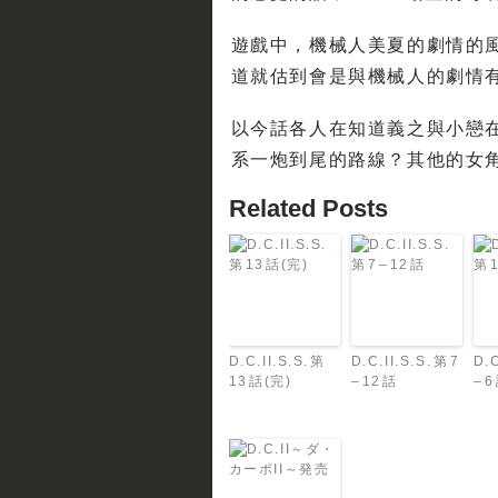
遊戲中，機械人美夏的劇情的
道就估到會是與機械人的劇情
以今話各人在知道義之與小戀
系一炮到尾的路線？其他的女角
Related Posts
D.C.II.S.S. 第
D.C.II.S.S. 第 7
D.C
13 話(完)
– 12 話
– 6