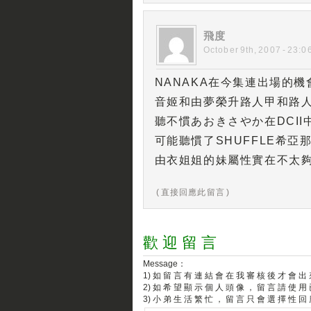
飛度
October 9th, 2007 - 23:0
NANAKA在今集連出場的機
音姬和由夢榮升路人甲和路
聽不慣あおきさやか在DCI
可能聽慣了SHUFFLE希亞
由衣姐姐的妹屬性實在不太
( 直接回應此留言 )
歡 迎 留 言
Message：
1) 如 留 言 有 連 結 會 在 我 審 核 後 才 會 出
2) 如 希 望 顯 示 個 人 頭 像 ， 留 言 請 使 用
3) 小 弟 生 活 繁 忙 ， 留 言 只 會 選 擇 性 回