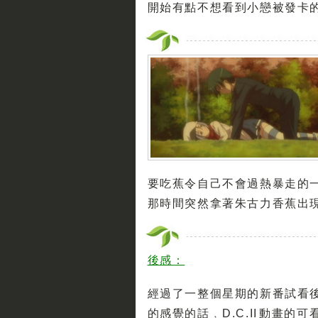
開始有點不想看到小戀被發卡的
要吃蕉令自己不會過熱暴走的一
那時間突然拿著朱古力香蕉出現
後感：
經過了一整個星期的新番試看
的感覺的話﹐D.C.II 動畫的可