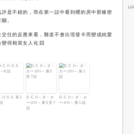
Log
風評是不錯的，而在第一話中看到櫻的房中那條密
有關。
在交往的反應來看，難道不會出現發卡而變成純愛
變得相當女人化 囧
.II.S.S. 第 1
D.C.II～ダ・カ
D.C.II～ダ・カ
 話
ーポII～ 第3 至 7
ーポII～ 第 1 話
話