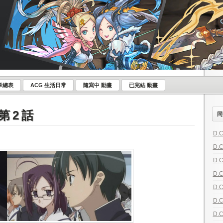
章總表
ACG 生活日常
隨寫中 動畫
已完結 動畫
第 2 話
同
D.C
D.C
D.C
D.
D.
D.
D.