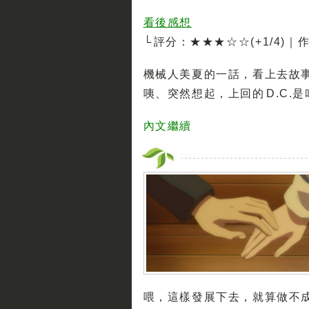
看後感想
└ 評分：★★★☆☆(+1/4)
機械人美夏的一話，看上去故
咦、突然想起，上回的 D.C
內文繼續
喂，這樣發展下去，就算做不成