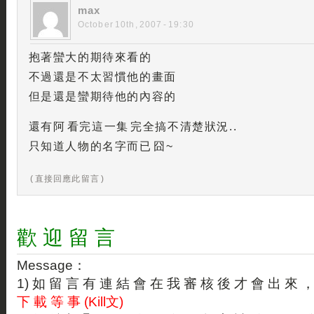
max
October 10th, 2007 - 19:30
抱著蠻大的期待來看的
不過還是不太習慣他的畫面
但是還是蠻期待他的內容的
還有阿 看完這一集 完全搞不清楚狀況..
只知道人物的名字而已 囧~
( 直接回應此留言 )
歡 迎 留 言
Message：
1) 如 留 言 有 連 結 會 在 我 審 核 後 才 會 出 來 
下 載 等 事 (Kill文)