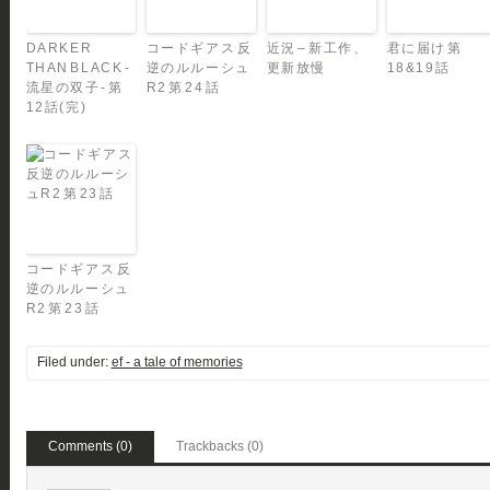
DARKER
コードギアス 反
近況 – 新工作、
君に届け 第
THAN BLACK -
逆のルルーシュ
更新放慢
18&19話
流星の双子- 第
R2 第 24 話
12話(完)
コードギアス 反
逆のルルーシュ
R2 第 23 話
Filed under:
ef - a tale of memories
Comments (0)
Trackbacks (0)