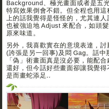
Background、極光畫面或者是
特寫效果倒會不錯。但全程也用這
上的話我覺得是怪怪的，尤其連人設
也被強迫地 Adjust 來配合，如
原來味道。
另外，我喜歡實在的意境表達，討
(誇張是另一回事)及悶 Gag。話
「偽」術畫面真是沒必要，能配合
還好，但今話好些畫面卻讓我覺得
是而畫蛇添足..