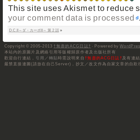
This site uses Akismet to reduce
your comment data is processed
D.C.II～ダ・カーポII～ 第 2 話
»
Copyright © 2005-2013
†無盡的ACG日誌†
· Powered by
WordPre
本站內的原圖片及網絡引用等版權歸原作者及出版社所有
歡迎自行連結，
引用／轉貼
時需說明來自
†無盡的ACG日誌†
及有連
嚴禁直接連圖(請放在自己Server)，抄文／改文作為自家文章的自欺行