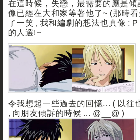
在這時候，失戀，最需要的應是傾
像已經在大和家等著他了~ (那時看到
了一笑 , 我和編劇的想法也真像 : P
的人選!~
令我想起一些過去的回憶... ( 以
, 向朋友傾訴的時候 ... @__@ )