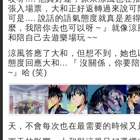
張入場票，大和正好返轉過來說可陪她
可是.... 說話的語氣態度就真是差得很
麼，我陪你去也可以呀 ~ 』就像
和陪自己去遊樂場玩 ~~
涼風答應了大和，但想不到，她也
態度回應大和... 『 沒關係，你
~』哈 (笑)
天，不會每次也在最需要的時候又