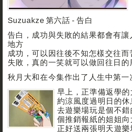
Suzuakze 第六話 - 告白
告白，成功與失敗的結果都會有讓
地方
成功，可以因往後不知怎樣交往而
失敗，真的一笑就可以做回往日的
秋月大和在今集作出了人生中第一
早上，正準備返學的
約涼風度過明日的休
去遊樂場玩是個不錯
個推銷報紙的姐姐向
正好送兩張明天遊樂