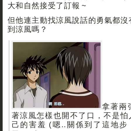
大和自然接受了訂報 ~
但他連主動找涼風說話的勇氣都沒
到涼風嗎？
拿著兩
著涼風怎樣也開不了口，不是怕
己的害羞 (嗯..關係到了這地步 