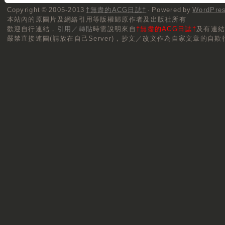
Copyright © 2005-2013
†無盡的ACG日誌†
· Powered by
WordPre
本站內的原圖片及網絡引用等版權歸原作者及出版社所有
歡迎自行連結，
引用／轉貼
時需說明來自
†無盡的ACG日誌†
及有連
嚴禁直接連圖(請放在自己Server)，抄文／改文作為自家文章的自欺行