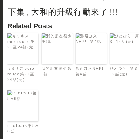
下集 , 大和的升級行動來了 !!!
Related Posts
キミキス pure
我的朋友很少 第
歡迎加入NHK! –
ひとひら – 第 3 
rouge 第21 至
6話
第4話
12 話(完)
24話(完)
true tears 第 5 &
6 話