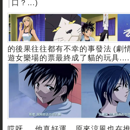
口？...)
的後果往往都有不幸的事發法 (劇情需
遊女樂場的票最終成了貓的玩具....
哎呀.... 他真好運，原來涼風也