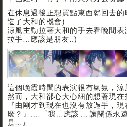
在休息過後正想買點東西就回去的時
造了大和的機會)
涼風主動拉著大和的手去看晚間表演 .
拉手...應該是朋友..)
這個晚霞時間的表演很有氣氛，涼
然而，大和郤心大心細的想著現在拖著
『由剛才到現在也沒有放過手，現
麼？』....『我...應該 ... 讓關係永
是...』