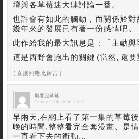
壇與各草莓迷大肆討論一番。
也許會有如此的觸動，而關係於對
幾年來的發展已有著一份感情吧。
此作給我的最大訊息是：「主動與
這是西野會跑出的關鍵 (當然, 還
( 直接回應此留言 )
剛看完草莓
October 15th, 2006 - 03:28
早兩天,在網上看了第一集的草莓後
晚的時間,整整看完全套漫畫。是情
一直看下去的衝動…