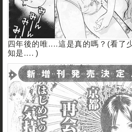
四年後的唯....這是真的嗎？(看了
知是.... )