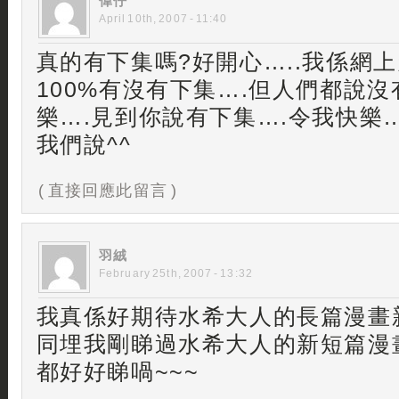
偉仔
April 10th, 2007 - 11:40
真的有下集嗎?好開心…..我係網
100%有沒有下集….但人們都說
樂….見到你說有下集….令我快樂…
我們說^^
( 直接回應此留言 )
羽絨
February 25th, 2007 - 13:32
我真係好期待水希大人的長篇漫畫新
同埋我剛睇過水希大人的新短篇漫
都好好睇喎~~~