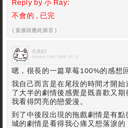
Reply by 小 Ray:
不會的 , 已完
( 直接回應此留言 )
小 RAY
October 15th, 2006 - 20:11
嗯，很長的一篇草莓100%的感想
我自己而言是在尾段的時間才開始
了大半的劇情後感覺是既喜歡又期待，
我看得閃亮的戀愛漫。
到了中後段出現的拖戲劇情是有點
城的劇情是看得我心痛又想落淚的，