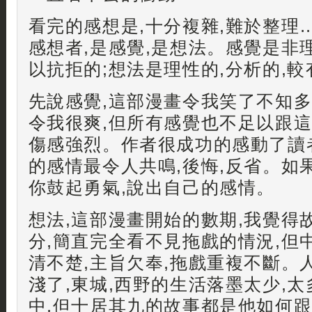
看完的感想是,十分複雜,難於整理
感想者,是感覺,是想法。感覺是非理
以抗拒的;想法是理性的,分析的,
先說感覺,這部漫畫令我笑了不知多
令我很爽,但所有感覺也不足以跟
傷感強烈。作者很成功的感動了讀
的感情最令人共鳴,後悔,反省。如
你鼓起勇氣,說出自己的感情。
想法,這部漫畫開始的數期,我覺得
分,簡直完全看不見拖戲的情況,但
清不楚,主旨欠奉,拖戲重複不斷。
淺了,東城,西野的生活落墨太少,
中,但十居其九的故事都是他如何