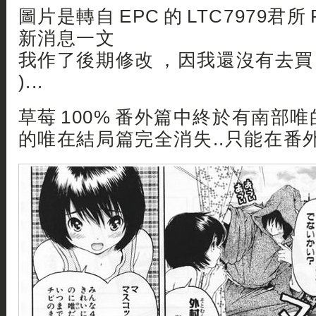
圖片是轉自 EPC 的 LTC7979君所
新消息一文
我作了後期修改 ，因我還沒有去買 
)...
草莓 100% 番外篇中終於有南部唯的出
的唯在結局篇完全消失..只能在番外篇