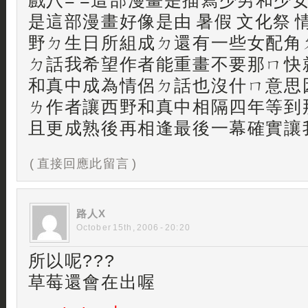
戲八= =這部漫畫是描寫少男和少
是這部漫畫好像是由 暑假 文化祭 
野ㄉ生日所組成ㄉ還有一些女配角
ㄉ話我希望作者能重畫不要那ㄇ快
和真中成為情侶ㄉ話也沒什ㄇ意思
ㄌ作者讓西野和真中相隔四年等到
且更成熟後再相逢最後一幕確實讓
( 直接回應此留言 )
路人X
October 15th, 2006 - 20:20
所以呢???
草莓還會在出喔