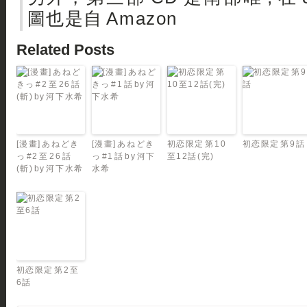
圖也是自 Amazon
Related Posts
[漫畫] あねどき
[漫畫] あねどき
初恋限定 第10
初恋限定 第9話
っ #2 至 26 話
っ #1 話 by 河下
至12話(完)
(斬) by 河下水希
水希
初恋限定 第2至
6話