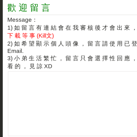
歡 迎 留 言
Message：
1) 如 留 言 有 連 結 會 在 我 審 核 後 才 會 出 來 
下 載 等 事 (Kill文)
2) 如 希 望 顯 示 個 人 頭 像 ， 留 言 請 使 用 已 
Email.
3) 小 弟 生 活 繁 忙 ， 留 言 只 會 選 擇 性 回 應 
看 的 ， 見 諒 XD