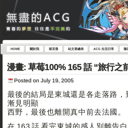
HOME
關於我
留言冊
站文章總表
ACG 生活日常
隨
漫畫: 草莓100% 165 話 “旅行之
Posted on July 19, 2005
最後的結局是東城還是各走落路，到了
漸見明顯
西野，最後也離開真中前去法國。
在 163 話 看完東城的感人別離告白