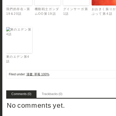
我們的存在 – 第
機動戦士ガンダ
グインサーガ 第
おおきく振り
19 & 20話
ムOO 第 19 話
1話
ぶって 第 4 話
東のエデン第4
話
Filed under:
漫畫: 草莓 100%
Comments (0)
Trackbacks (0)
No comments yet.