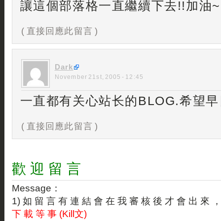
讓這個部落格一直繼續下去!!加油~
( 直接回應此留言 )
Dark
November 21st, 2005 - 12:45
一直都有关心站长的BLOG.希望早
( 直接回應此留言 )
歡 迎 留 言
Message：
1) 如 留 言 有 連 結 會 在 我 審 核 後 才 會 出 來 
下 載 等 事 (Kill文)