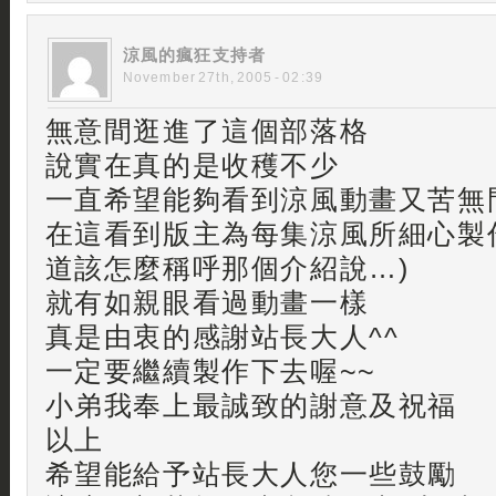
涼風的瘋狂支持者
November 27th, 2005 - 02:39
無意間逛進了這個部落格
說實在真的是收穫不少
一直希望能夠看到涼風動畫又苦無
在這看到版主為每集涼風所細心製
道該怎麼稱呼那個介紹說…)
就有如親眼看過動畫一樣
真是由衷的感謝站長大人^^
一定要繼續製作下去喔~~
小弟我奉上最誠致的謝意及祝福
以上
希望能給予站長大人您一些鼓勵