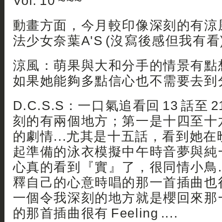
Vol. 10 ~~~
動畫方面，今月較印像深刻的有涼風、
法少女奈葉A'S (沒寫後感但我有看
涼風：萌果與大和分手的情景有點想
如果她能夠多點信心也不需要去到分
D.C.S.S：一口氣追看回 13 話至 21
刻的有兩個地方；第一是十四至十
的劇情...尤其是十五話，看到她
起準備的泳衣模擬中午時音夢與純一的
心真的看到『實』了，很同情小鳥..
釋自己的心意時唱的那一首插曲也很動
一個令我深刻的地方就是櫻回來那
的那首插曲很有 Feeling ....