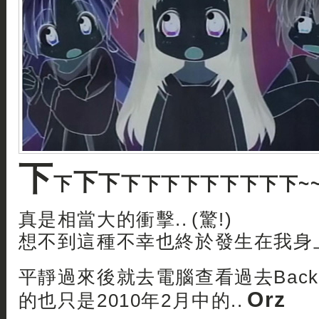
下
下
下
下
下
下
下下下下下下下~~~~
真是相當大的衝擊.. (驚!)
想不到這種不幸也終於發生在我身上了
平靜過來後就去電腦查看過去Backu
Orz
的也只是2010年2月中的..