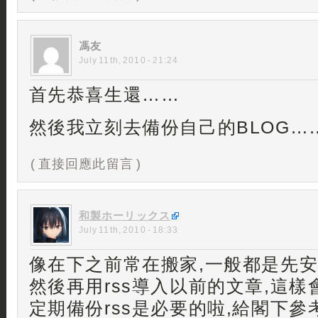
馮友
July 11th, 2010 - 21:24
首先恭喜生還……
然後我立刻去備份自己的BLOG…
( 直接回應此留言 )
和製ホーリックス
July 11th, 2010 - 18:33
像在下之前常在搬家,一般都是先安
然後再用rss導入以前的文章,這樣
定期備份rss是必要的啦,給閣下參