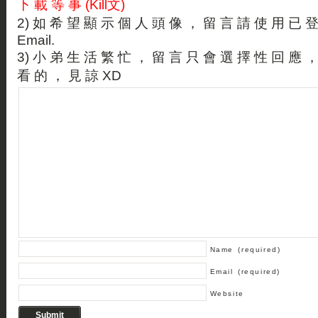
下 載 等 事 (Kill文)
2) 如 希 望 顯 示 個 人 頭 像 ， 留 言 請 使 用 已 
Email.
3) 小 弟 生 活 繁 忙 ， 留 言 只 會 選 擇 性 回 應 
看 的 ， 見 諒 XD
Name
(required)
Email
(required)
Website