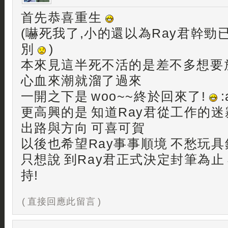
首先恭喜重生
(嚇死我了,小的還以為Ray君幹
別
)
本來見這半死不活的是差不多想要
心血來潮就溜了過來
一開之下是 woo~~終於回來了!
:
更高興的是 知道Ray君從工作的
出路與方向 可喜可賀
以後也希望Ray事事順境 不愁玩具錢
只想說 到Ray君正式決定封筆為止
持!
( 直接回應此留言 )