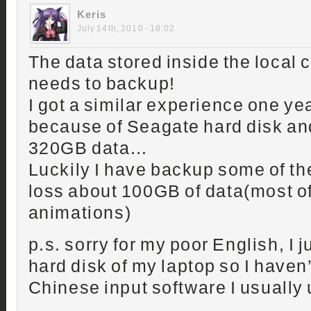
Keris
July 14th, 2010 - 18:02
The data stored inside the local
needs to backup!
I got a similar experience one ye
because of Seagate hard disk and
320GB data…
Luckily I have backup some of the
loss about 100GB of data(most o
animations)
p.s. sorry for my poor English, I 
hard disk of my laptop so I haven’t
Chinese input software I usually 