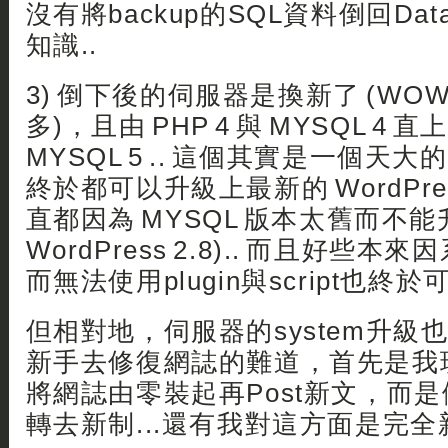
沒有將backup的SQL資料倒回Dat
知識..
3) 倒下後的伺服器是換新了 (WOW
多)，且由 PHP 4 與 MYSQL 4 直上
MYSQL 5 .. 這個其實是一個天
終於都可以升級上最新的 WordPress
直都因為 MYSQL 版本太舊而不
WordPress 2.8).. 而且好些本來
而無法使用plugin與script也終
但相對地，伺服器的system升級
新手去修復網誌的難道，首先是我
將網誌由零裝起再Post新文，而
轉去新制...還有我對這方面是完全新