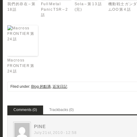
我們的存在 – 第
Full Metal
Sola – 第 13 話
機動戦士ガン
18話
Panic TSR – 2
(完)
ムOO 第 4 話
話
Macross
FRONTIER 第
24 話
Filed under:
Blog 的點滴
,
近況日記
Comments (0)
Trackbacks (0)
PINE
July 21st, 2010 - 12:58