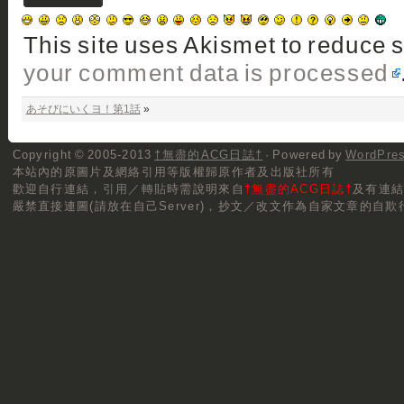
This site uses Akismet to reduce
your comment data is processed
あそびにいくヨ！第1話
»
Copyright © 2005-2013
†無盡的ACG日誌†
· Powered by
WordPre
本站內的原圖片及網絡引用等版權歸原作者及出版社所有
歡迎自行連結，
引用／轉貼
時需說明來自
†無盡的ACG日誌†
及有連
嚴禁直接連圖(請放在自己Server)，抄文／改文作為自家文章的自欺行