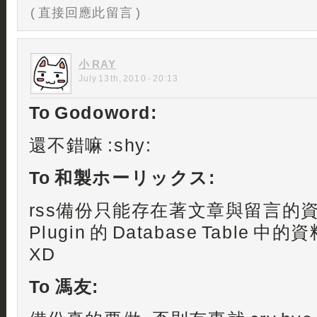
( 直接回應此留言 )
小 RAY
July 13th, 2010 - 20:13
To Godoword:
還不錯嘛 :shy:
To 和製ホーリックス:
rss備份只能存在著文章與留言的
Plugin 的 Database Table
XD
To 馮友: