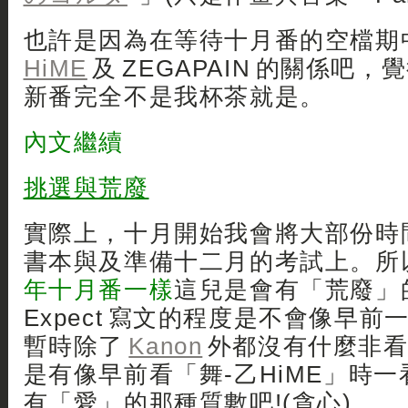
也許是因為在等待十月番的空檔期
HiME
及 ZEGAPAIN 的關係吧
新番完全不是我杯茶就是。
內文繼續
挑選與荒廢
實際上，十月開始我會將大部份時
書本與及準備十二月的考試上。所
年十月番一樣
這兒是會有「荒廢」的
Expect 寫文的程度是不會像早前
暫時除了
Kanon
外都沒有什麼非看
是有像早前看「舞-乙HiME」時
有「愛」的那種質數吧!(貪心)