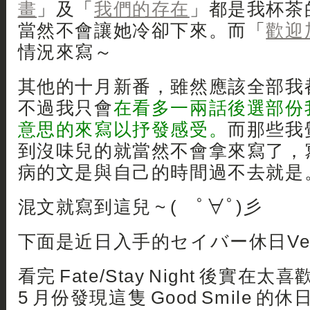
畫
」及「
我們的存在
」都是我杯茶
當然不會讓她冷卻下來。而「
歡迎
情況來寫～
其他的十月新番，雖然應該全部我
不過我只會
在看多一兩話後選部份
意思的來寫以抒發感受。
而那些我
到沒味兒的就當然不會拿來寫了，
病的文是與自己的時間過不去就是
混文就寫到這兒 ~ ( ﾟ∀ﾟ)彡
下面是近日入手的セイバー休日Ver 
看完 Fate/Stay Night 後實在太
5 月份發現這隻 Good Smile 的休