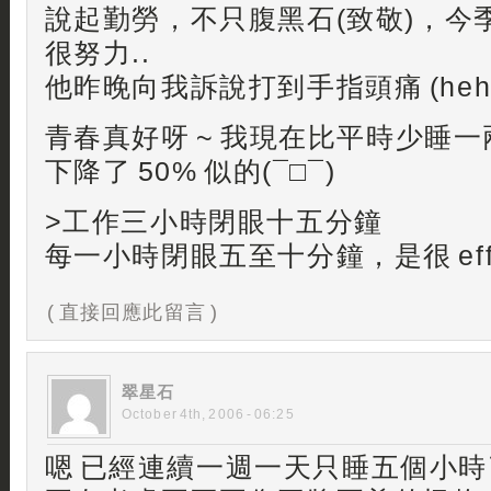
說起勤勞，不只腹黑石(致敬)，今
很努力..
他昨晚向我訴說打到手指頭痛 (heh
青春真好呀 ~ 我現在比平時少睡
下降了 50% 似的(¯□¯)
>工作三小時閉眼十五分鐘
每一小時閉眼五至十分鐘，是很 effecti
( 直接回應此留言 )
翠星石
October 4th, 2006 - 06:25
嗯 已經連續一週一天只睡五個小時