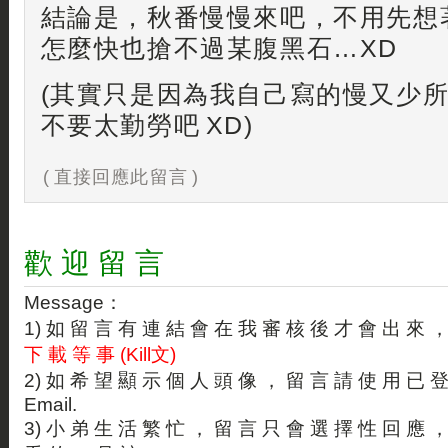
結論是，秋番慢慢來吧，不用先想
怎麼快也搶不過某腹黑石…XD
(其實只是因為我自己寫的慢又少
不要太勤勞吧 XD)
( 直接回應此留言 )
歡 迎 留 言
Message：
1) 如 留 言 有 連 結 會 在 我 審 核 後 才 會 出 來 
下 載 等 事 (Kill文)
2) 如 希 望 顯 示 個 人 頭 像 ， 留 言 請 使 用 已 
Email.
3) 小 弟 生 活 繁 忙 ， 留 言 只 會 選 擇 性 回 應 