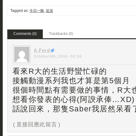
Tagged as:
今日一敗
,
近況
Comments (0)
Trackbacks (0)
A.Ferd
October 6th, 2006 - 09:38
看來R大的生活野蠻忙碌的
接觸動漫系列我也才算是第5個月
很個時間點有需要做的事情，R大
想看你發表的心得(阿諛承俸…XD)
話說回來，那隻Saber我居然呆
( 直接回應此留言 )