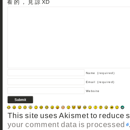
看 的 ， 見 諒 XD
Name
(required)
Email
(required)
Website
This site uses Akismet to reduce
your comment data is processed