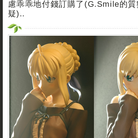
慮乖乖地付錢訂購了(G.Smile的
疑)..