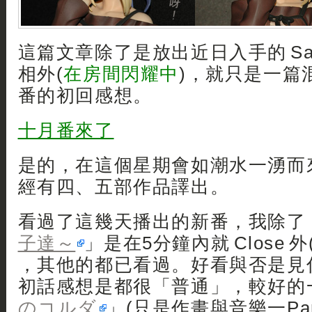
這篇文章除了是放出近日入手的 Saber
相外(
在房間閃耀中
)，就只是一篇
番的初回感想。
十月番來了
是的，在這個星期會如潮水一湧而
經有四、五部作品譯出。
看過了這幾天播出的新番，我除了
子達～
」是在5分鐘內就 Close 
，其他的都已看過。好看與否是見
初話感想是都很「普通」，較好的
のコルダ
」(只是作畫與音樂一Par