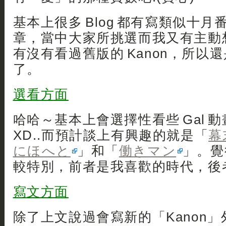
基本上很多 Blog 都有寫類似十
章，當中大家所挑選而我又有主動
有沒有看過舊版的 Kanon，所以
了。
選看方面
哈哈～基本上會選擇性看些 Gal 
XD..而預計談上有興趣的就是「
幕
にほへと
」和「
働きマン
」。覺
較特別，前者是我喜歡的時代，後
寫文方面
除了上文說過會寫新的「Kanon」