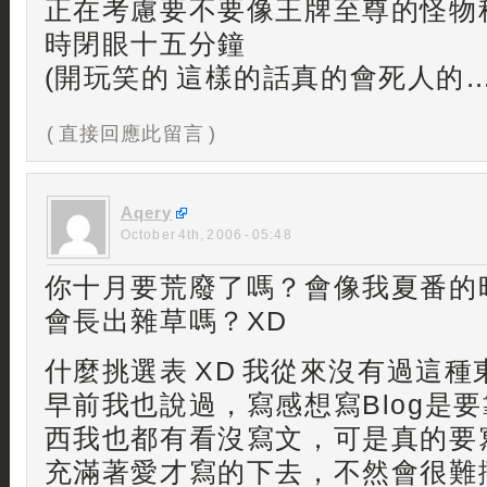
正在考慮要不要像王牌至尊的怪物
時閉眼十五分鐘
(開玩笑的 這樣的話真的會死人的…
( 直接回應此留言 )
Aqery
October 4th, 2006 - 05:48
你十月要荒廢了嗎？會像我夏番的
會長出雜草嗎？XD
什麼挑選表 XD 我從來沒有過這種東
早前我也說過，寫感想寫Blog是
西我也都有看沒寫文，可是真的要
充滿著愛才寫的下去，不然會很難