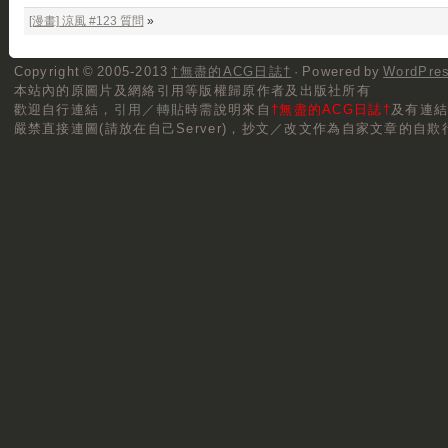
[漫畫] 涼風 #123 質問
»
Copyright © 2005-2013
†無盡的ACG日誌†
· Powered by
WordPre
本站內的原圖片及網絡引用等版權歸原作者及出版社所有
歡迎自行連結，
引用／轉貼
時需說明來自
†無盡的ACG日誌†
及有連
嚴禁直接連圖(請放在自己Server)，抄文／改文作為自家文章的自欺行