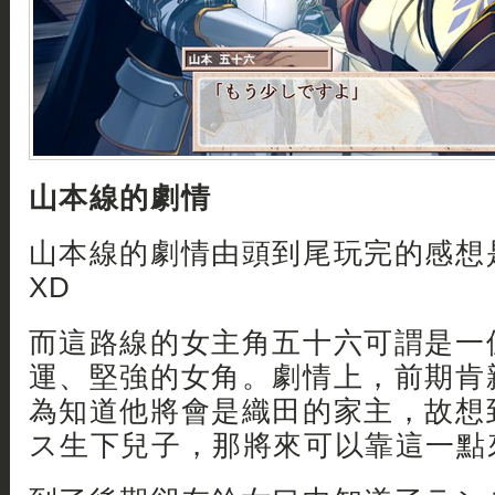
山本線的劇情
山本線的劇情由頭到尾玩完的感想
XD
而這路線的女主角五十六可謂是一
運、堅強的女角。劇情上，前期肯
為知道他將會是織田的家主，故想
ス生下兒子，那將來可以靠這一點