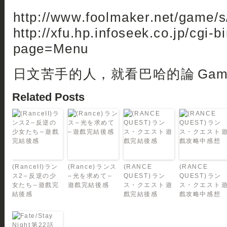
http://www.foolmaker.net/game/s
http://xfu.hp.infoseek.co.jp/cgi-bi
page=Menu
日文苦手的人，就看巴哈的論 Gam
Related Posts
(RanceII)ラン
(Rance) ランス
(RANCE
(RANCE
ス2 – 反逆の少
– 光を求めて –
QUEST) ラン
QUEST) ラン
女たち – 遊戲完
遊戲完結後感
ス・クエスト 遊
ス・クエスト 
結後感
戲完結後感
戲攻略中感想