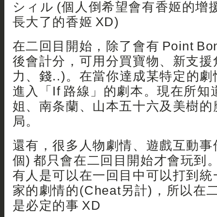
シィル (個人倒希望會有香姬的增
長大了的香姬 XD)
在二回目開始，除了會有 Point Bon
後會計分，可用分買寶物、新支援
力、錢..)。在當你達成某特定的
進入「If 路線」的劇本。現在所
姐、南条蘭、山本五十六及美樹的魔王 
局。
還有，很多人物劇情、遊戲互動事件 (
個) 都只會在二回目開始才會玩到
有人是可以在一回目中可以打到統
家的劇情的(Cheat另計)，所以
是必定的事 XD