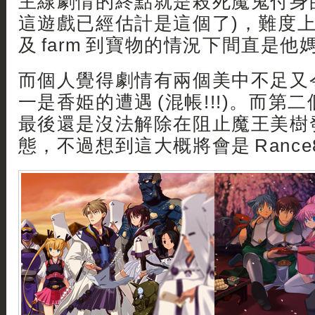
主線劇情的終點就是殺死魔鬼付身
這遊戲已經估計是這個了)，難度上
及 farm 到寶物的情況下間直是他媽的
而個人覺得劇情有兩個美中不足又
一是香姫的遭遇 (混帳!!!)。而第二
最後還是沒法解除在阻止魔王美樹
態，不過想到這大概將會是 Rance8