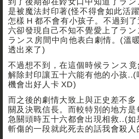
到了後期卻在鈴女口中知道了ラン
是被魔法封印著(怪不得會如此活躍 
怎樣 H 都不會有小孩子。不過到
六卻發現自己不知不覺愛上了ランス(
ランス房間中向他表白劇情。(溫
透出來了)
不過想不到，在這個時候ランス竟
解除封印讓五十六能有他的小孩..(喂
機會出好人卡 XD)
而之後的劇情大致上與正史差不多
關及決戰信長。而較特別的地方是
急關頭時五十六都會出現相救..(
斬傷的一段就此死去的話我會殺人