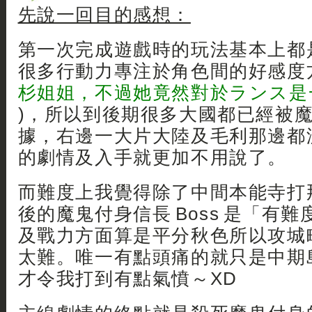
先說一回目的感想：
第一次完成遊戲時的玩法基本上都
很多行動力專注於角色間的好感度方
杉姐姐，不過她竟然對於ランス是
)，所以到後期很多大國都已經被
據，右邊一大片大陸及毛利那邊都沒
的劇情及入手就更加不用說了。
而難度上我覺得除了中間本能寺打
後的魔鬼付身信長 Boss 是「有難
及戰力方面算是平分秋色所以攻城
太難。唯一有點頭痛的就只是中期
才令我打到有點氣憤～XD