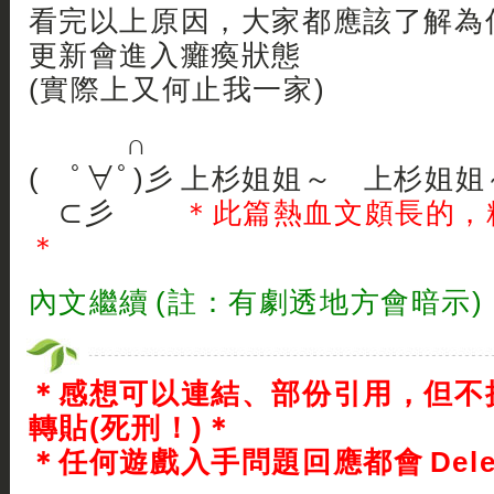
看完以上原因，大家都應該了解為何本
更新會進入癱瘓狀態
(實際上又何止我一家)
∩
( ﾟ∀ﾟ)彡 上杉姐姐～ 上杉姐姐
⊂彡
＊此篇熱血文頗長的，
＊
內文繼續 (註：有劇透地方會暗示)
＊感想可以連結、部份引用，但不
轉貼(死刑！)＊
＊任何遊戲入手問題回應都會 Dele