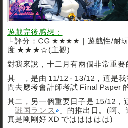
遊戲完後感想：
└ 評分：CG ★★★★｜遊戲性/耐
度 ★★★☆(主觀)
對我來說，十二月有兩個非常重要
其一，是由 11/12 - 13/12，
間去應考會計師考試 Final Paper
其二，另一個重要日子是 15/12
「
戦国ランス
」的推出日。(啊、
真是剛剛好 XD でははははは)