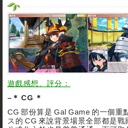
遊戲感想、評分：
–＊ CG ＊
CG 部份算是 Gal Game 的一
ス的 CG 來說背景場景全部都是