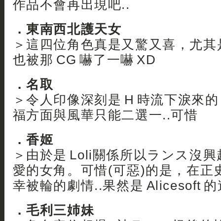
作品不會再出現吧..
．東南西北護天女
＞這四位角色真是又驚又喜，尤其是
也被那 CG 嚇了一嚇 XD
．名取
＞令人印像深刻是 H 時流下淚來的 M
福方面與風華只能二選一..可惜
．香姬
＞由於是 Loli關係所以ランス沒興
愛的女角。可惜(可惡)的是，在正
幸被輪的劇情..果然是 Alicesoft 的
．毛利三姉妹