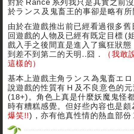
對於 Rance 系列我只是其實之
於ランス及鬼畜王的事卻是略有所
由於在遊戲推出前已經看過很多舊
回遊戲的人物及已經有既定目標 (
戲入手之後間直是進入了瘋狂狀態
到差不到第二的天明..囧．
（我敢
這樣的）
基本上遊戲主角ランス為鬼畜エロ
說遊戲的性質有 H 及不良意色的
(18+)。角色上真是什麼妖魔鬼怪
時有糟糕感覺。但好些內容也是頗
爆笑!!
)，亦有他真性情的熱血部份 