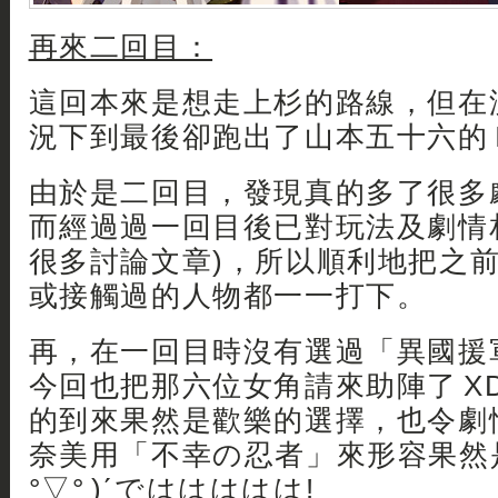
再來二回目：
這回本來是想走上杉的路線，但在
況下到最後卻跑出了山本五十六的 IF
由於是二回目，發現真的多了很多
而經過過一回目後已對玩法及劇情
很多討論文章)，所以順利地把之
或接觸過的人物都一一打下。
再，在一回目時沒有選過「異國援
今回也把那六位女角請來助陣了 XD ~~
的到來果然是歡樂的選擇，也令劇
奈美用「不幸の忍者」來形容果然是
°▽° )ˊでははははは!