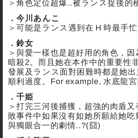
＞角色定位超爆..被ランス捉後的檢
．今川あんこ
＞可能是ランス遇到在 H 時最手忙
．鈴女
＞與愛一樣也是超好用的角色，因
暗殺2。而且她在本作中的重要性
發展及ランス面對困難時都是她出
順利過度。For example, 水底龍
．千姫
＞打完三河後捕獲，超強的肉盾又
敗事件中如果沒有如她所願給她吃
與獨眼合一的劇情..?(囧)