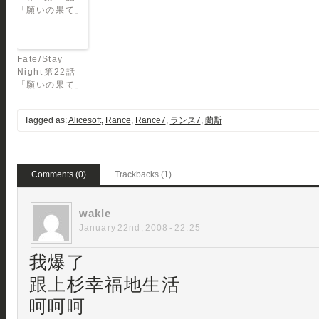
Fate/Stay
Night 第22話
「願いの果て」
Tagged as:
Alicesoft
,
Rance
,
Rance7
,
ランス7
,
蘭斯
Comments (0)
Trackbacks (1)
wakle
January 22nd, 2008 - 22:25
我爆了
跟上杉幸福地生活
呵呵呵