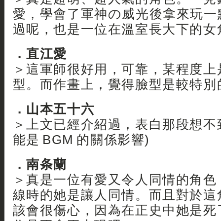
愛，學會了軍神の威光後拿來玩一
過呢，也是一位在溫室長大下的女
．直江愛
＞這軍師很好用，可靠，某程度上
型。而作畫上，覺得臉型是較特別
．山本五十六
＞上文已經介紹過，表白那段想不
能是 BGM 的關係影響)
．南条蘭
＞真是一位有愛又令人同情的角色
線時的她是讓人同情。而且對於這
該會很傷心，因為在正史中她是死了