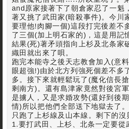
and原家接著下了朝倉家忍了一魁
著又挑了武田家(暗殺事件)。今川
要理他!肉腳一個)這段打完後差不
了三個(加上明石家的)，這是用記
結果(死)著矛頭指向上杉及北条家
織田就出來了唄。
跑完本能寺之後天志教會加入(意
眼超強!)由於北方列強死個差不多
多。接下來就輕鬆玩了(魔化信長
剩南方)。還有島津家竟然對後宮
是擄人，又是求婚攻勢(還好到後
情)所以把他們全部送下地獄去了。(
只跑了上杉線及山本線。剩下的沒
1.要打武田、上杉、北条一定要從