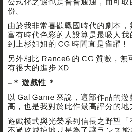
公式化之餘也是普普通通，而可取
份。
由於我非常喜歡戰國時代的劇本，
富有時代色彩的人設算是最吸人我
到上杉姐姐的 CG 時間直是雀躍！
另外相比 Rance6 的 CG 質數，無可
有很大的進步 XD
–＊ 遊戲性 ＊
以 Gal Game 來說，這部作品
高，也是我對於此作最高評分的地
遊戲模式與光榮系列信長之野望「
不過攻城掠地只是為了讓ランス能