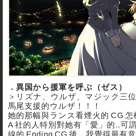
．異国から援軍を呼ぶ（ゼス）
＞リズナ、ウルザ、マジック三位
馬尾支援的ウルザ！！！
她的那幅與ランス看煙火的 CG 
A 社的人特別對她有「愛」的..可謂
線的 Ending CG 後，我覺得最