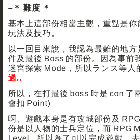
–＊ 難度 ＊
基本上這部份相當主觀，重點是你
玩法及技巧。
以一回目來說，我認為最難的地方
件及最後 Boss 的部份。因為事
迷宮探索 Mode，所以ランス等人的
過..
所以，在打最後 boss 時是 con 了兩次
會扣 Point)
啊、遊戲本身是有攻城部份及 RPG
份是以人物的士兵定位，而 RPG M
Level.. 所以為了可以完成遊戲，去