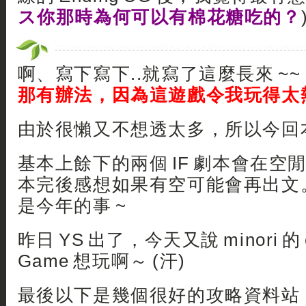
ス你那時為何可以有棉花糖吃的？
啊、寫下寫下..就寫了這麼長來 ~~
那有辦法，因為這遊戲令我玩得太熱
由於很懶又不想透太多，所以今回
基本上餘下的兩個 IF 劇本會在空
本完後感想如果有空可能會再出文
是今年的事 ~
昨日 YS 出了，今天又說 minori 的 
Game 想玩啊～ (汗)
最後以下是幾個很好的攻略資料站