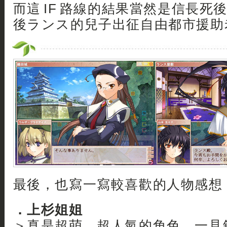
而這 IF 路線的結果當然是信長死
後ランス的兒子出征自由都市援助老
最後，也寫一寫較喜歡的人物感想
．上杉姐姐
＞真是超萌、超人氣的角色。一見