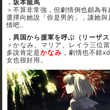
．坂本龍馬
＞不算非常強，但劇情倒也頗為有趣
選擇向她說「你是男的」，讓她與
情吧..
．異国から援軍を呼ぶ（リーザス
＞かなみ、マリア、レイラ三位當
かなみ
多說肯定是
，劇情也不錯xd
女也很好用。