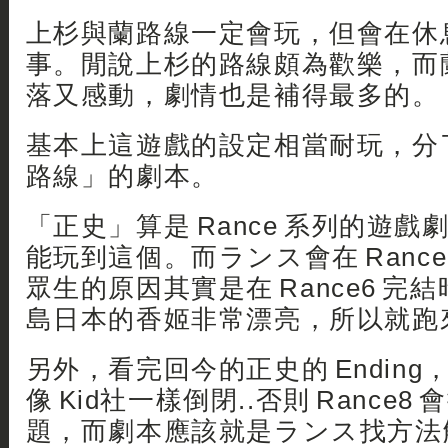
上杉與蘭路線一定會玩，但會在休
事。閒說上杉的路線頗為歡樂，而
落又感動，劇情也是補得最多的。
基本上這遊戲的設定相當耐玩，分了
路線」的劇本。
「正史」算是 Rance 系列的遊
能玩到這個。而ランス會在 Rance
眾生的原因其實是在 Rance6 完
島日本的香姬非常漂亮，所以就跑來
另外，看完回今的正史的 Ending，除非
像 Kid社一樣倒閉..否則 Rance
題，而劇本應該就是ランス找方法