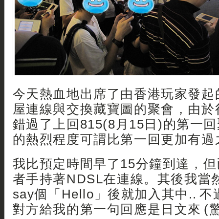
今天熱血地出席了由香港玩家發起
屋連線與交換藏寶圖的聚會，由於很
錯過了上回815(8月15日)的第
的熱烈程度可謂比第一回更加有過之
我比預定時間早了15分鐘到達，
者手持著NDSL在連線。其後我當
say個「Hello」後就加入其中..
對方給我的第一句回應是日文來 (驚) 