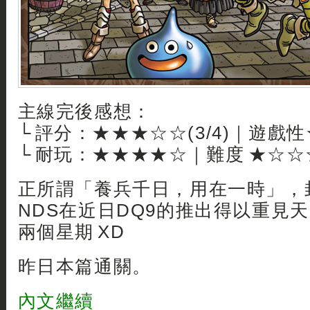
主線完後感想：
└ 評分：★★★☆☆(3/4)｜遊戲
└ 耐玩：★★★★☆｜難度 ★☆☆
正所謂「養兵千日，用在一時」，
NDS在近日DQ9的推出得以重見
兩個星期 XD
昨日本篇通關。
內文繼續