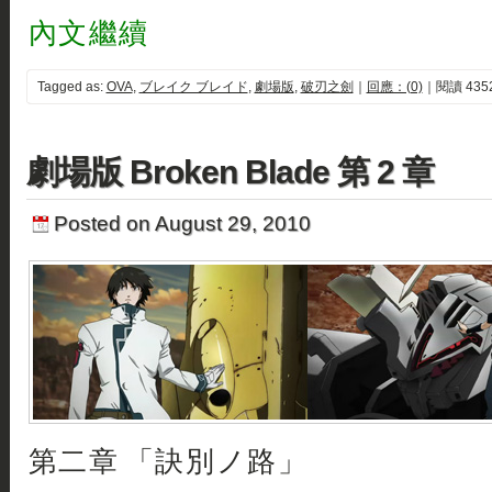
內文繼續
Tagged as:
OVA
,
ブレイク ブレイド
,
劇場版
,
破刃之劍
｜
回應：(0)
｜閱讀 435
劇場版 Broken Blade 第 2 章
Posted on August 29, 2010
第二章 「訣別ノ路」