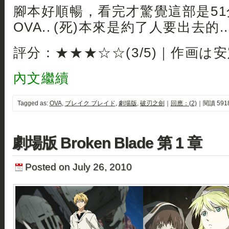
腳本好順暢，看完才驚覺這部是5
OVA.. (死)本來是約了人要出去的..
評分：★★★☆☆(3/5)｜作画は
內文繼續
Tagged as:
OVA
,
ブレイク ブレイド
,
劇場版
,
破刃之劍
｜
回應：(2)
｜閱讀 591
劇場版 Broken Blade 第 1 章
Posted on July 26, 2010