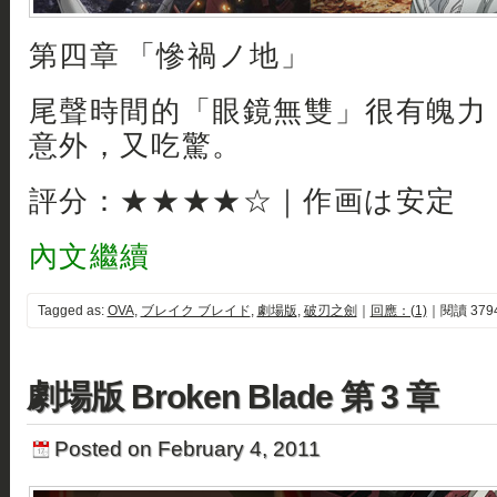
第四章 「慘禍ノ地」
尾聲時間的「眼鏡無雙」很有魄力
意外，又吃驚。
評分：★★★★☆｜作画は安定
內文繼續
Tagged as:
OVA
,
ブレイク ブレイド
,
劇場版
,
破刃之劍
｜
回應：(1)
｜閱讀 379
劇場版 Broken Blade 第 3 章
Posted on February 4, 2011