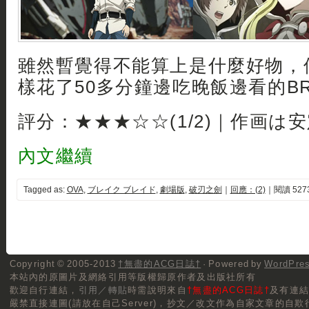
雖然暫覺得不能算上是什麼好物，
樣花了50多分鐘邊吃晚飯邊看的B
評分：★★★☆☆(1/2)｜作画は
內文繼續
Tagged as:
OVA
,
ブレイク ブレイド
,
劇場版
,
破刃之劍
｜
回應：(2)
｜閱讀 527
Copyright © 2005-2013
†無盡的ACG日誌†
· Powered by
WordPre
本站內的原圖片及網絡引用等版權歸原作者及出版社所有
歡迎自行連結，
引用／轉貼
時需說明來自
†無盡的ACG日誌†
及有連
嚴禁直接連圖(請放在自己Server)，抄文／改文作為自家文章的自欺行