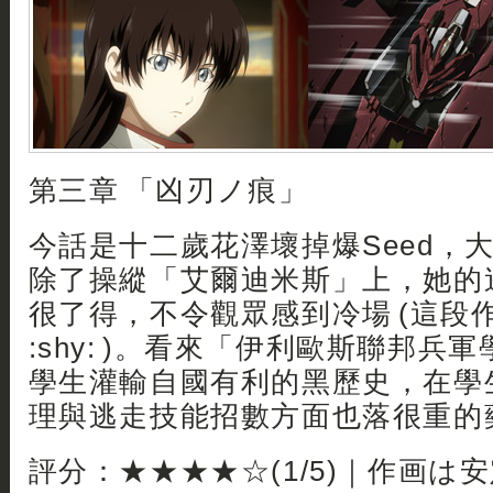
第三章 「凶刃ノ痕」
今話是十二歲花澤壞掉爆Seed，
除了操縱「艾爾迪米斯」上，她的
很了得，不令觀眾感到冷場 (這段
:shy: )。看來「伊利歐斯聯邦兵
學生灌輸自國有利的黑歷史，在學
理與逃走技能招數方面也落很重的藥
評分：★★★★☆(1/5)｜作画は