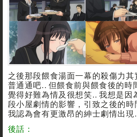
之後那段餵食湯面一幕的殺傷力其
普通通吧.. 但餵食前與餵食後的
覺得好難為情及很想笑.. 我想是
段小屋劇情的影響，引致之後的時
我認為會有更激昂的紳士劇情出現.
後話：