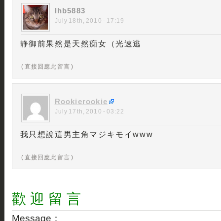
lhb5883
July 18th, 2010 - 17:19
静御前果然是天然痴女（光速逃
( 直接回應此留言 )
Rookierookie
July 17th, 2010 - 03:22
我只想說這男主角マジキモイwww
( 直接回應此留言 )
歡 迎 留 言
Message：