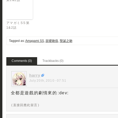
アマガミSS 第
1&2話
Tagged as:
Amagami SS
,
甜蜜吻痕
,
聖誕之吻
Comments (0)
Trackbacks (0)
harry
July 20th, 2010 - 07:51
全都是遊戲的劇情來的 :dev:
( 直接回應此留言 )