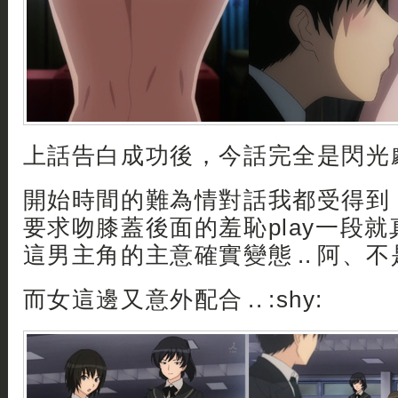
上話告白成功後，今話完全是閃光劇
開始時間的難為情對話我都受得到
要求吻膝蓋後面的羞恥play一段就
這男主角的主意確實變態 .. 阿、不
而女這邊又意外配合 .. :shy: