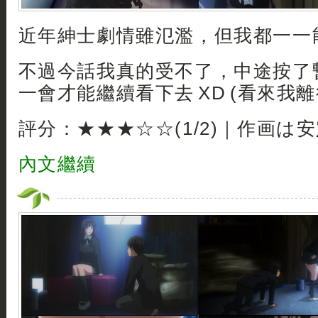
近年紳士劇情雖氾濫，但我都一一能
不過今話我真的受不了，中途按了暫
一會才能繼續看下去 XD (看來我
評分：★★★☆☆(1/2)｜作画は
內文繼續