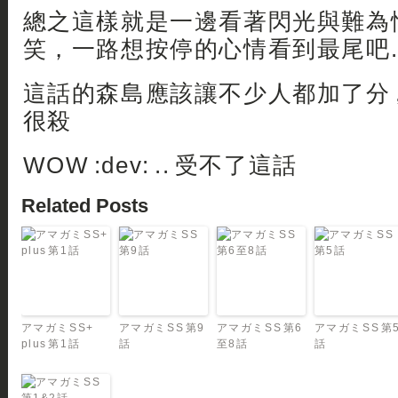
總之這樣就是一邊看著閃光與難為
笑，一路想按停的心情看到最尾吧.
這話的森島應該讓不少人都加了分 
很殺
WOW :dev: .. 受不了這話
Related Posts
アマガミSS+
アマガミSS 第9
アマガミSS 第6
アマガミSS 第
plus 第1話
話
至8話
話