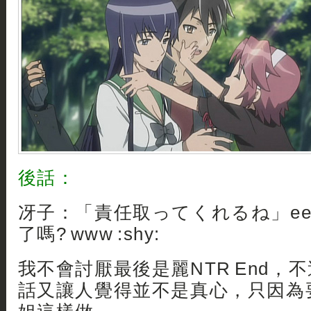
後話：
冴子：「責任取ってくれるね」ee
了嗎? www :shy:
我不會討厭最後是麗NTR End，
話又讓人覺得並不是真心，只因為