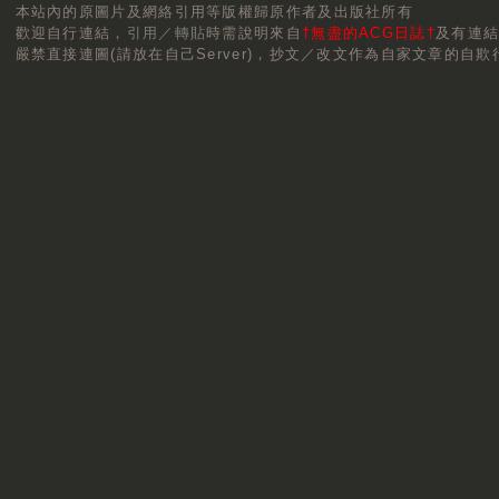
本站內的原圖片及網絡引用等版權歸原作者及出版社所有
歡迎自行連結，
引用／轉貼
時需說明來自
†無盡的ACG日誌†
及有連
嚴禁直接連圖(請放在自己Server)，抄文／改文作為自家文章的自欺行