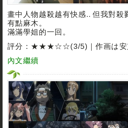
畫中人物越殺越有快感.. 但我對
有點麻木。
滿滿學姐的一回。
評分：★★★☆☆(3/5)｜作画は
內文繼續