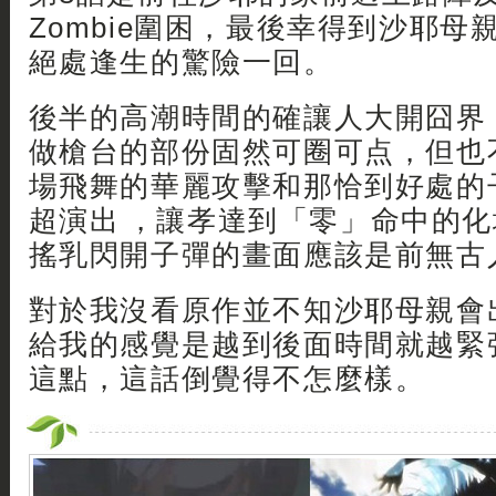
Zombie圍困，最後幸得到沙耶母
絕處逢生的驚險一回。
後半的高潮時間的確讓人大開囧界
做槍台的部份固然可圈可点，但也
場飛舞的華麗攻擊和那恰到好處的
超演出 ，讓孝達到「零」命中的
搖乳閃開子彈的畫面應該是前無古人的吧
對於我沒看原作並不知沙耶母親會
給我的感覺是越到後面時間就越緊
這點，這話倒覺得不怎麼樣。