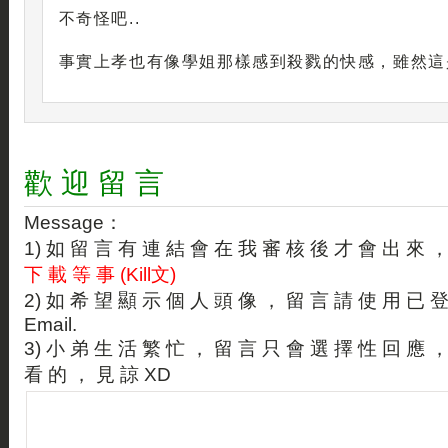
不奇怪吧..
事實上孝也有像學姐那樣感到殺戮的快感，雖然這
歡 迎 留 言
Message：
1) 如 留 言 有 連 結 會 在 我 審 核 後 才 會 出 來 
下 載 等 事 (Kill文)
2) 如 希 望 顯 示 個 人 頭 像 ， 留 言 請 使 用 已 
Email.
3) 小 弟 生 活 繁 忙 ， 留 言 只 會 選 擇 性 回 應 
看 的 ， 見 諒 XD