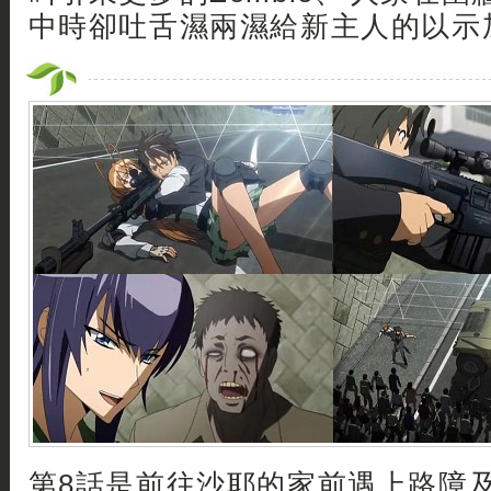
中時卻吐舌濕兩濕給新主人的以示加油.
第8話是前往沙耶的家前遇上路障