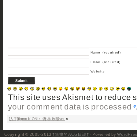
Name
(required)
Email
(required)
Website
This site uses Akismet to reduce
your comment data is processed
[入手]figma K-ON! 中野 梓 制服ver.
»
Copyright © 2005-2013
†無盡的ACG日誌†
· Powered by
WordPre