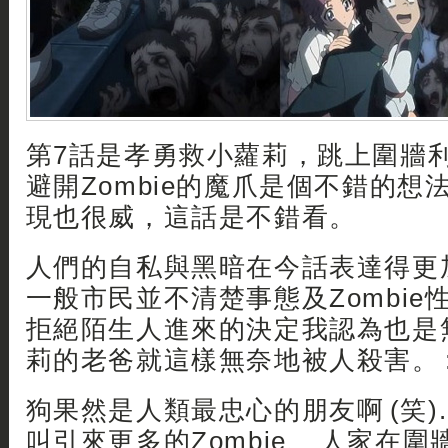
第7話是孝勇救小蘿莉，跳上圍牆
避開Zombie的魔爪是個不錯的想
現也很威，這話是不錯看。
人們的自私與黑暗在今話表達得更
一般市民並不清楚事態及Zombie
拒絕陌生人進來的決定我認為也是
莉的老爸就這樣無奈地被人殺害。 :b
狗果然是人類最忠心的朋友啊 (笑).
叫引來更多的Zombie、 人家在