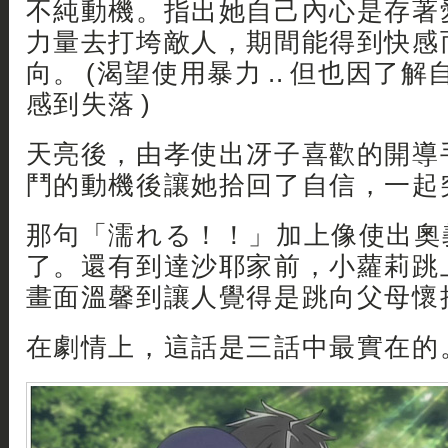
不純動機。指出她自己內心是存著
力量去打垮敵人，期間能得到快感
向。 (渴望使用暴力 .. 但也因了
感到失落 )
天亮後，由孝使出冴子喜歡的開導手
鬥的動機後讓她拾回了自信，一起突
那句「濡れる！！」加上像使出奧
了。還有到達沙耶家前，小蘿莉跳
畫面溫馨到讓人覺得是跳向父母懷抱似
在劇情上，這話是三話中最實在的