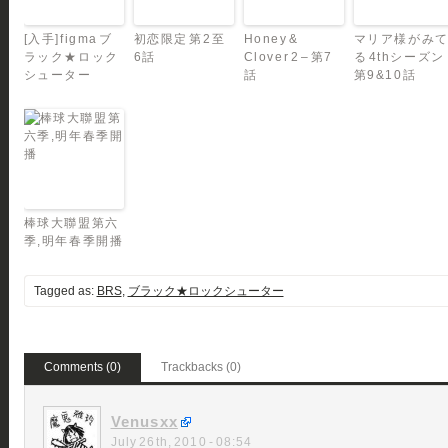
[入手]figma ブ
初恋限定 第2至
Honey &
マリア様がみ
ラック★ロック
6話
Clover 2 – 第7
る 4thシーズン
シューター
話
第9&10話
棒球大聯盟第六
季,明年春季開播
Tagged as:
BRS
,
ブラック★ロックシューター
Comments (0)
Trackbacks (0)
Venusxx
July 26th, 2010 - 08:54