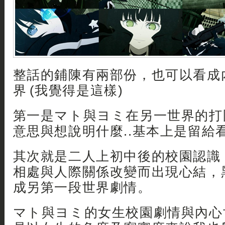
整話的鋪陳有兩部份，也可以看成
界 (我覺得是這樣)
第一是マト與ヨミ在另一世界的打
意思與想說明什麼..基本上是留給看
其次就是二人上初中後的校園認識
相處與人際關係改變而出現心結，
成另第一段世界劇情。
マト與ヨミ的女生校園劇情與內心