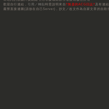
歡迎自行連結，
引用／轉貼
時需說明來自
†無盡的ACG日誌†
及有連
嚴禁直接連圖(請放在自己Server)，抄文／改文作為自家文章的自欺行