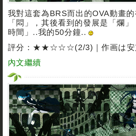
我對這套為BRS而出的OVA動畫
「悶」，其後看到的發展是「爛」
時間」..我的50分鐘..
評分：★★☆☆☆(2/3)｜作画は
內文繼續