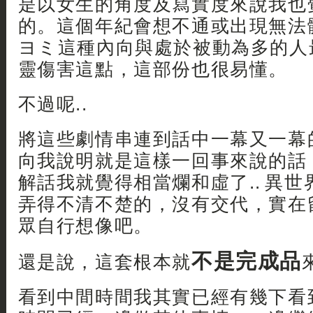
是以女生的角度及寫實度來說我也
的。這個年紀會想不通或出現無法
ヨミ這種內向與處於被動為多的人
靈傷害這點，這部份也很易懂。
不過呢..
將這些劇情串連到話中一幕又一幕
向我說明就是這樣一回事來說的話
解話我就覺得相當爛和虛了.. 異
弄得不清不楚的，沒有交代，實在
眾自行想像吧。
不是完成品
還是說，這套根本就
來
看到中間時間我其實已經有幾下看到