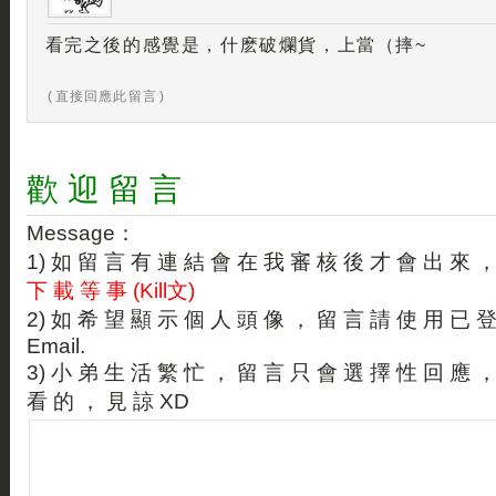
看完之後的感覺是，什麽破爛貨，上當（摔~
( 直接回應此留言 )
歡 迎 留 言
Message：
1) 如 留 言 有 連 結 會 在 我 審 核 後 才 會 出 來 
下 載 等 事 (Kill文)
2) 如 希 望 顯 示 個 人 頭 像 ， 留 言 請 使 用 已 
Email.
3) 小 弟 生 活 繁 忙 ， 留 言 只 會 選 擇 性 回 應 
看 的 ， 見 諒 XD