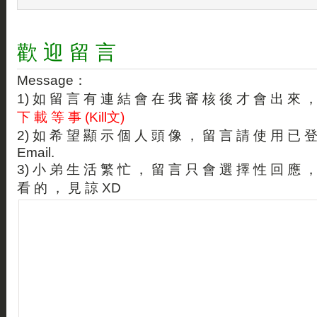
歡 迎 留 言
Message：
1) 如 留 言 有 連 結 會 在 我 審 核 後 才 會 出 來 
下 載 等 事 (Kill文)
2) 如 希 望 顯 示 個 人 頭 像 ， 留 言 請 使 用 已 
Email.
3) 小 弟 生 活 繁 忙 ， 留 言 只 會 選 擇 性 回 應 
看 的 ， 見 諒 XD