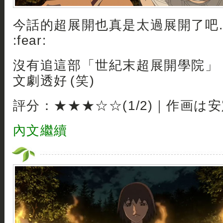
今話的超展開也真是太過展開了吧.. :fea
:fear:
沒有追這部「世紀末超展開學院」
文劇透好 (笑)
評分：★★★☆☆(1/2)｜作画は
內文繼續