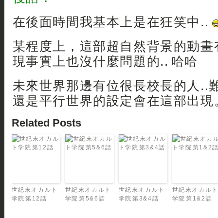
在後面時間我基本上是在狂笑中..
某程度上，這部超自然背景的動畫
現事實上也沒什麼問題的.. 哈哈
未來世界那邊有位很長校長的人..難
還是平行世界的設定會在這部出現
Related Posts
世紀末オカルト
世紀末オカルト
世紀末オカルト
世紀末オカル
学院 第12話
学院 第5&6話
学院 第3&4話
学院 第1&2話