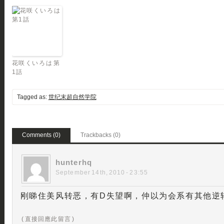
花咲くいろは 第
1話
Tagged as:
世纪末超自然学院
Comments (0)
Trackbacks (0)
hunterhq
September 14th, 2010 - 23:55
刚睇住美风转恶，有D失望啊，仲以为会系有其他逆转情况…
( 直接回應此留言 )