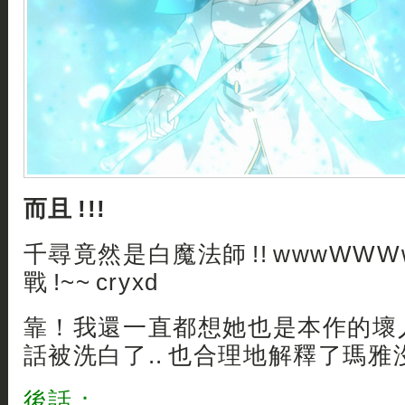
而且 !!!
千尋竟然是白魔法師 !! wwwWW
戰 !~~ cryxd
靠！我還一直都想她也是本作的壞
話被洗白了.. 也合理地解釋了瑪
後話：