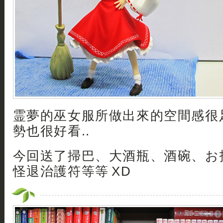
霊夢的巫女服所做出來的空間感很
勢也很好看..
今回送了掃巴、大酒瓶、酒碗、お払
怪退治護符等等 XD