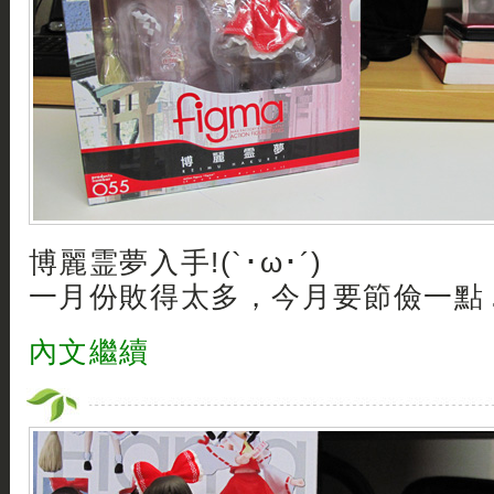
博麗霊夢入手!(`･ω･´)
一月份敗得太多，今月要節儉一點 .. 
內文繼續