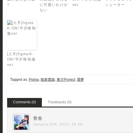
†
に可愛いわけが
ver.
シューター
ない
[入手]figma K-
ON! 平沢唯 制服
ver.
Tagged as:
Figma
,
敗家實錄
,
東方Project
,
靈夢
Comments (0)
Trackbacks (0)
青春
January 25th, 2012 - 16:46