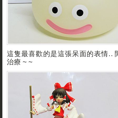
這隻最喜歡的是這張呆面的表情..
治療 ~ ~