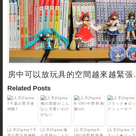
房中可以放玩具的空間越來越緊張.
Related Posts
[入手]figma †千
[入手]figma 俺
[入手]figma K-
[入手]figma ブ
葉の聖天使神貓
の黒猫がこんな
ON! 中野 梓 制服
ラック★ロッ