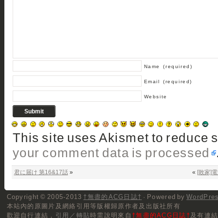
Name
(required)
Email
(required)
Website
This site uses Akismet to reduce
your comment data is processed
君に届け 第16&17話
»
«
[敗家]電
Copyright © 2005-2013
†無盡的ACG日誌†
· Powered by
WordPre
本站內的原圖片及網絡引用等版權歸原作者及出版社所有
歡迎自行連結，
引用／轉貼
時需說明來自
†無盡的ACG日誌†
及有連