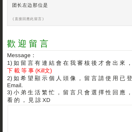
团长左边那位是
( 直接回應此留言 )
歡 迎 留 言
Message：
1) 如 留 言 有 連 結 會 在 我 審 核 後 才 會 出 來 
下 載 等 事 (Kill文)
2) 如 希 望 顯 示 個 人 頭 像 ， 留 言 請 使 用 已 
Email.
3) 小 弟 生 活 繁 忙 ， 留 言 只 會 選 擇 性 回 應 
看 的 ， 見 諒 XD