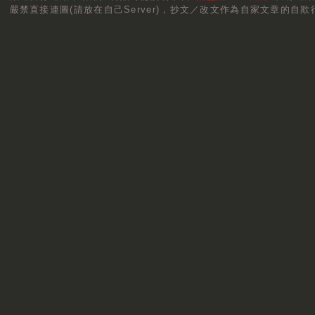
嚴禁直接連圖(請放在自己Server)，抄文／改文作為自家文章的自欺行