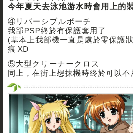
今年夏天去泳池游水時會用上的
④リバーシブルポーチ
我部PSP終於有保護套用了
(基本上我部機一直是處於零保護
痕 XD
⑤大型クリーナークロス
同上，在街上想抹機時終於可以不用