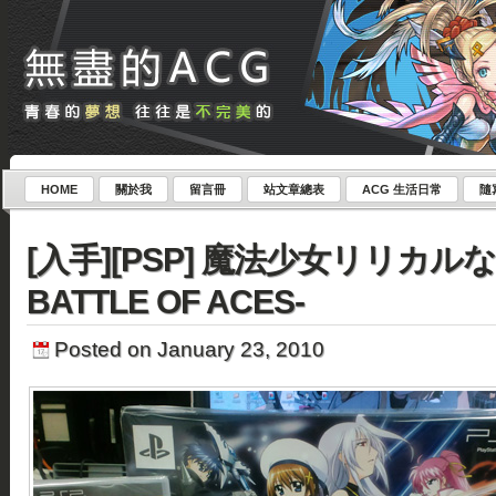
HOME
關於我
留言冊
站文章總表
ACG 生活日常
隨
[入手][PSP] 魔法少女リリカルなの
BATTLE OF ACES-
Posted on January 23, 2010