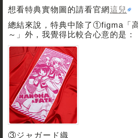
想看特典實物圖的請看官網
這兒
總結來說，特典中除了①figma
～」外，我覺得比較合心意的是：
③ジャガード織