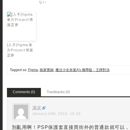
ない
[入手]figma 東
方Project 博麗
霊夢
Tagged as:
Figma
,
敗家實錄
,
魔法少女奈葉A's 攜帶版：王牌對決
Comments (0)
Trackbacks (0)
馮友
January 24th, 2010 - 10:10
別亂用啊！PSP保護套直接買街外的普通款就可以