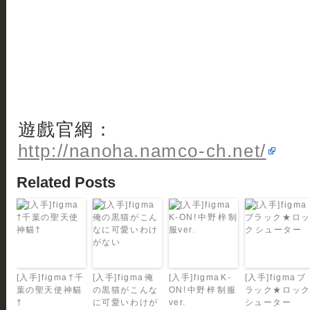
遊戲官網：
http://nanoha.namco-ch.net/
Related Posts
[入手]figma †千
[入手]figma 俺
[入手]figma K-
[入手]figma ブ
葉の聖天使神貓
の黒猫がこんな
ON! 中野 梓 制服
ラック★ロッ
†
に可愛いわけが
ver.
シューター