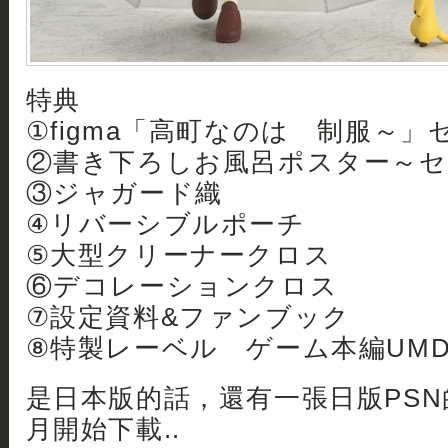
特典
①figma「高町なのは 制服～」
②書き下ろしお風呂ポスター～
③ジャガード織
④リバーシブルポーチ
⑤大型クリーナークロス
⑥デコレーションクロス
⑦設定資料&ファンブック
⑧特製レーベル ゲーム本編UM
是日本版的話，還有一張日版PS
月開始下載..