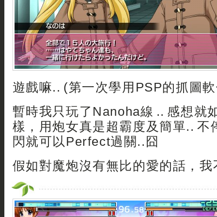
遊戲嘛.. (第一次學用PSP的抓圖軟
暫時我只玩了Nanoha線 .. 感想
樣，用炮女真是超霸度及簡單.. 
閃就可以Perfect過關..囧
假如對魔炮沒有無比的愛的話，我不