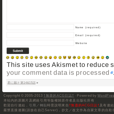
Name
(required)
Email
(required)
Website
This site uses Akismet to reduce
your comment data is processed
君に届け 第14&15話
»
Copyright © 2005-2013
†無盡的ACG日誌†
· Powered by
WordPre
本站內的原圖片及網絡引用等版權歸原作者及出版社所有
歡迎自行連結，
引用／轉貼
時需說明來自
†無盡的ACG日誌†
及有連
嚴禁直接連圖(請放在自己Server)，抄文／改文作為自家文章的自欺行