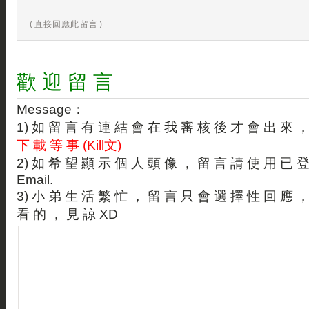
( 直接回應此留言 )
歡 迎 留 言
Message：
1) 如 留 言 有 連 結 會 在 我 審 核 後 才 會 出 來 
下 載 等 事 (Kill文)
2) 如 希 望 顯 示 個 人 頭 像 ， 留 言 請 使 用 已 
Email.
3) 小 弟 生 活 繁 忙 ， 留 言 只 會 選 擇 性 回 應 
看 的 ， 見 諒 XD