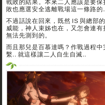
戰敗的結果。本來二人應該是要保
敗也應選安全逃離戰場這一條路的.
不過話說在回來，既然 IS 與總部
威能，神人束姊也在，又怎會連有
無法先測到的。
而且那兒是百慕達嗎？作戰過程中
繫.. 就這樣讓二人自生自滅..