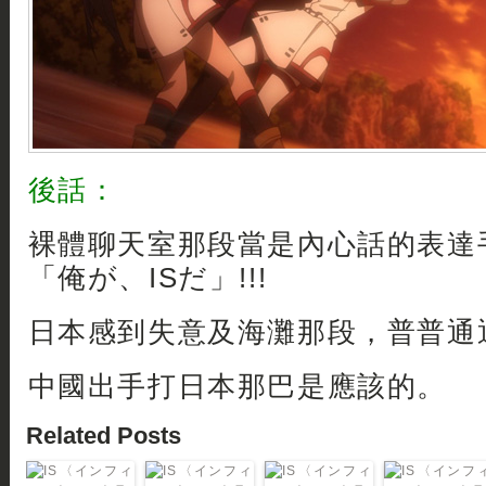
後話：
裸體聊天室那段當是內心話的表達手
「俺が、ISだ」!!!
日本感到失意及海灘那段，普普通通
中國出手打日本那巴是應該的。
Related Posts