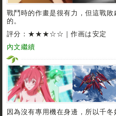
戰鬥時的作畫是很有力，但這戰敗
的。
評分：★★★☆☆｜作画は安定
內文繼續
因為沒有專用機在身邊，所以千冬