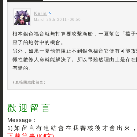
Keris
March 28th, 2011 - 06:50
根本銀色福音就無打算要攻擊漁船，一夏幫它「擋子
歪了的炮射中的機會。
另外，如果一夏他們阻止不到銀色福音它便有可能攻
犧牲數條人命就能解決了。所以帚雖然理由上是存在
有錯的。
( 直接回應此留言 )
歡 迎 留 言
Message：
1) 如 留 言 有 連 結 會 在 我 審 核 後 才 會 出 來 
下 載 等 事 (Kill文)