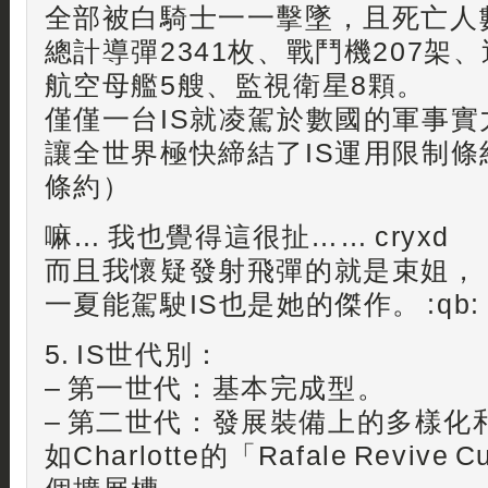
全部被白騎士一一擊墜，且死亡人
總計導彈2341枚、戰鬥機207架
航空母艦5艘、監視衛星8顆。
僅僅一台IS就凌駕於數國的軍事
讓全世界極快締結了IS運用限制
條約）
嘛… 我也覺得這很扯…… cryxd
而且我懷疑發射飛彈的就是束姐，
一夏能駕駛IS也是她的傑作。 :qb:
5. IS世代別：
– 第一世代：基本完成型。
– 第二世代：發展裝備上的多樣化
如Charlotte的「Rafale Revive 