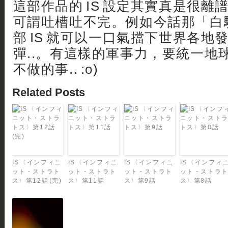
這部作品的 IS 設定其實真是很離譜
可謂吐槽吐不完。例如今話那「白
部 IS 就可以一口氣擋下世界各地
彈..。有這樣的軍事力，要統一地
不做的事.. :o)
Related Posts
IS 〈インフィニ
IS 〈インフィニ
IS 〈インフィニ
IS 〈インフィ
ット・ストラト
ット・ストラト
ット・ストラト
ット・ストラ
ス〉第12話 (完)
ス〉第11話
ス〉第9話
ス〉第8話