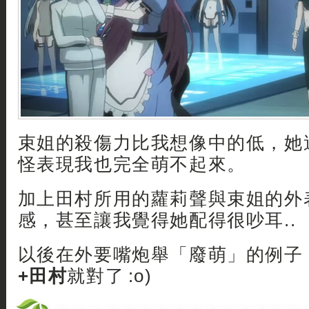
束姐的殺傷力比我想像中的低，她
怪表現我也完全萌不起來。
加上田村所用的蘿莉聲與束姐的外
感，甚至讓我覺得她配得很吵耳..
以後在外要嘴炮舉「廢萌」的例子
+田村
就對了 :o)