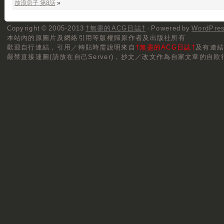
放浪息子 第8話
»
Copyright © 2005-2013
†無盡的ACG日誌†
· Powered by
WordPre
本站內的原圖片及網絡引用等版權歸原作者及出版社所有
歡迎自行連結，
引用／轉貼
時需說明來自
†無盡的ACG日誌†
及有連
嚴禁直接連圖(請放在自己Server)，抄文／改文作為自家文章的自欺行