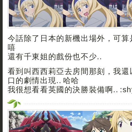
今話除了日本的新機出場外，可算是
嘻
還有千東姐的戲份也不少..
看到叫西西莉亞去房間那刻，我還
口的劇情出現.. 哈哈
我很想看看英國的決勝裝備啊.. :shy