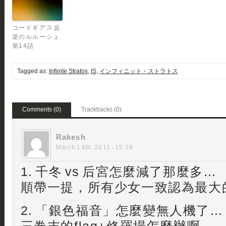
コードギアス 反
逆のルルーシュ
第14話
Tagged as:
Infinite Stratos
,
IS
,
インフィニット・ストラトス
Comments (0)
Trackbacks (0)
Rakesh
March 14th, 2011 - 15:28
1. 千冬 vs 后宮怎麼減了那麼多…
順帶一提，所有少女一致認為最大
2. 「銀色福音」怎麼變無人機了…