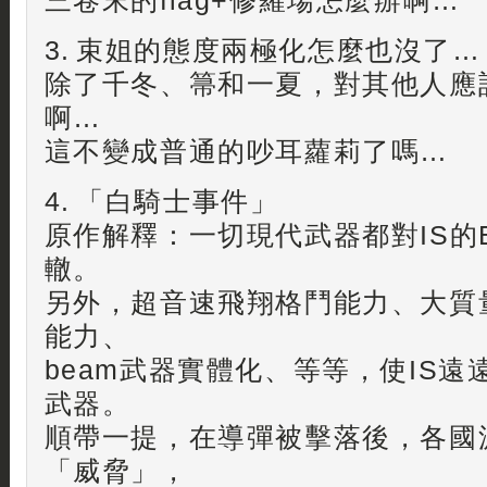
三卷末的flag+修羅場怎麼辦啊…
3. 束姐的態度兩極化怎麼也沒了…
除了千冬、箒和一夏，對其他人應
啊…
這不變成普通的吵耳蘿莉了嗎…
4. 「白騎士事件」
原作解釋：一切現代武器都對IS的Ener
轍。
另外，超音速飛翔格鬥能力、大質
能力、
beam武器實體化、等等，使IS
武器。
順帶一提，在導彈被擊落後，各國
「威脅」，