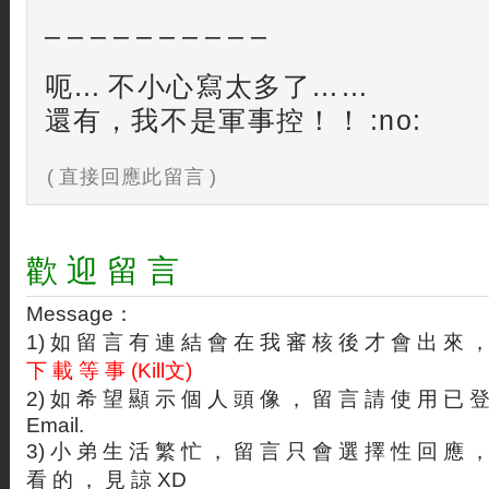
– – – – – – – – – –
呃… 不小心寫太多了……
還有，我不是軍事控！！ :no:
( 直接回應此留言 )
歡 迎 留 言
Message：
1) 如 留 言 有 連 結 會 在 我 審 核 後 才 會 出 來 
下 載 等 事 (Kill文)
2) 如 希 望 顯 示 個 人 頭 像 ， 留 言 請 使 用 已 
Email.
3) 小 弟 生 活 繁 忙 ， 留 言 只 會 選 擇 性 回 應 
看 的 ， 見 諒 XD