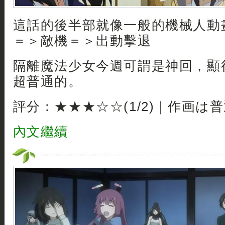
這話的後半部就像一般的機械人動
＝＞敵機＝＞出動擊退
隔離魔法少女今週可謂是神回，顯
超普通的。
評分：★★★☆☆(1/2)｜作画は
內文繼續