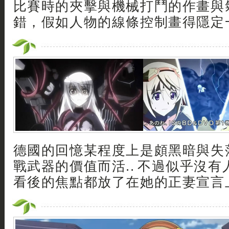
比賽時的夾擊與機械打鬥的作畫與
錯，假如人物的線條控制畫得隱定
德國的回憶某程度上是頗黑暗與失
戰武器的價值而活.. 不過似乎沒
看後的焦點都放了在她的正妻宣言上 