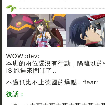
WOW :dev:
本班的兩位還沒有行動，隔離班的
IS 跑過來問罪了..
不過也比不上德國的爆點.. :fear:
後話：