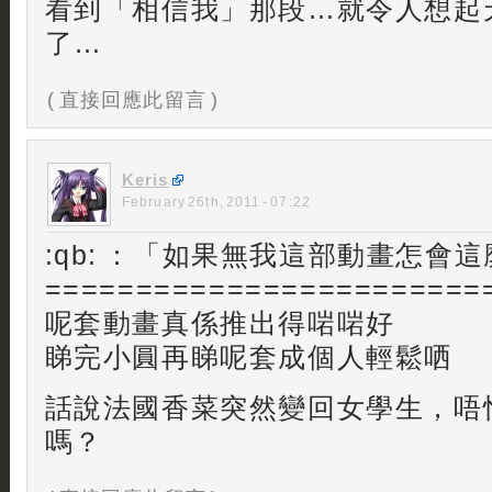
看到「相信我」那段…就令人想起
了…
( 直接回應此留言 )
Keris
February 26th, 2011 - 07:22
:qb: ：「如果無我這部動畫怎會
========================
呢套動畫真係推出得啱啱好
睇完小圓再睇呢套成個人輕鬆哂
話說法國香菜突然變回女學生，唔
嗎？