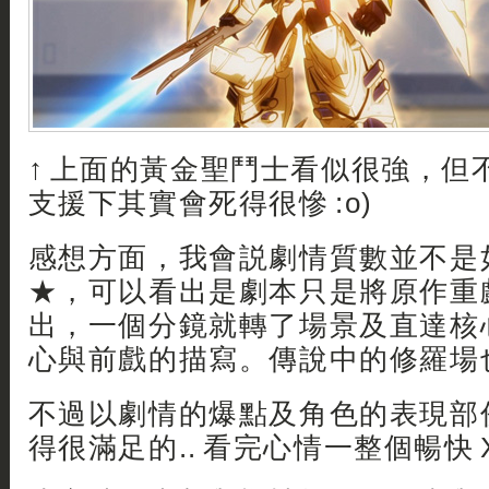
↑ 上面的黃金聖鬥士看似很強，但
支援下其實會死得很慘 :o)
感想方面，我會説劇情質數並不是
★，可以看出是劇本只是將原作重
出，一個分鏡就轉了場景及直達核
心與前戲的描寫。傳說中的修羅場也
不過以劇情的爆點及角色的表現部
得很滿足的.. 看完心情一整個暢快 