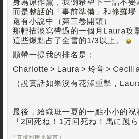
身為原作黨，我倒希望下一話不要
而是整話的「事前準備」和修羅場
還有小說中（第三卷開頭）
那輕描淡寫帶過的一個月Laura攻
這些爆點占了全書的1/3以上。
順帶一提我的排名是：
Charlotte > Laura > 玲音 > Cecili
（說實話如果沒有花澤重擊，Lau
———-
最後，給織班一夏的一點小小的祝
「2回死ね！1万回死ね！馬に蹴
( 直接回應此留言 )