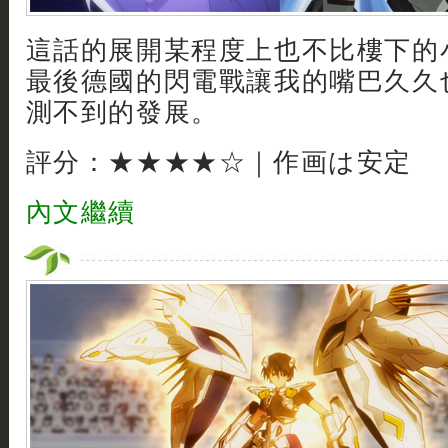
這話的展開某程度上也不比樓下的
最後德國的閃電戰讓我的嘴巴久久
測不到的發展。
評分：★★★★☆｜作画は安定
內文繼續