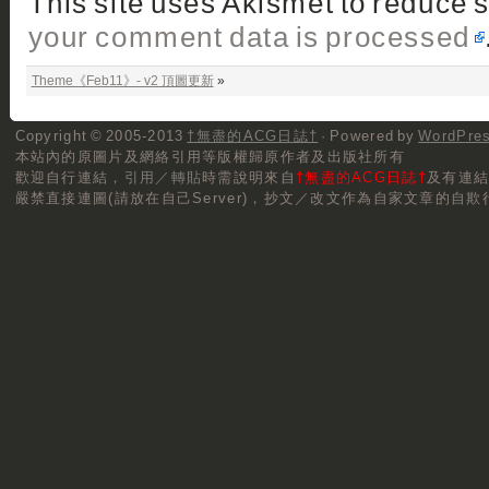
This site uses Akismet to reduce
your comment data is processed
Theme《Feb11》- v2 頂圖更新
»
Copyright © 2005-2013
†無盡的ACG日誌†
· Powered by
WordPre
本站內的原圖片及網絡引用等版權歸原作者及出版社所有
歡迎自行連結，
引用／轉貼
時需說明來自
†無盡的ACG日誌†
及有連
嚴禁直接連圖(請放在自己Server)，抄文／改文作為自家文章的自欺行