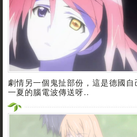
劇情另一個鬼扯部份，這是德國自
一夏的腦電波傳送呀..