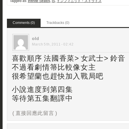
Tagged as:
Infinite Stratos
,
IS
,
インフィニット・ストラトス
Comments (0)
Trackbacks (0)
old
March 5th, 2011 - 02:42
喜歡順序 法國香菜> 女武士> 鈴音
不過看劇情箒比較像女主
很希望蘭也趕快加入戰局吧
小說進度到第四集
等待第五集翻譯中
( 直接回應此留言 )