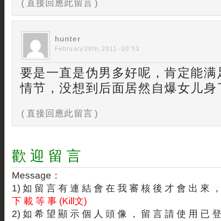
( 直接回應此留言 )
hunter
February 26th, 2011 - 00:53
要是一直是伪男多好呢，肯定能满
情节，没想到后面居然自爆女儿身
( 直接回應此留言 )
歡 迎 留 言
Message：
1) 如 留 言 有 連 結 會 在 我 審 核 後 才 會 出 來 
下 載 等 事 (Kill文)
2) 如 希 望 顯 示 個 人 頭 像 ， 留 言 請 使 用 已 