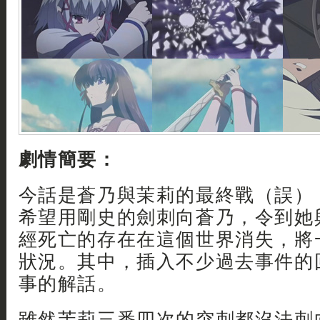
劇情簡要：
今話是蒼乃與茉莉的最終戰（誤）
希望用剛史的劍刺向蒼乃，令到她
經死亡的存在在這個世界消失，將
狀況。其中，插入不少過去事件的
事的解話。
雖然茉莉三番四次的突刺都沒法刺