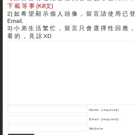
下 載 等 事 (Kill文)
2) 如 希 望 顯 示 個 人 頭 像 ， 留 言 請 使 用 已 
Email.
3) 小 弟 生 活 繁 忙 ， 留 言 只 會 選 擇 性 回 應 
看 的 ， 見 諒 XD
Name
(required)
Email
(required)
Website