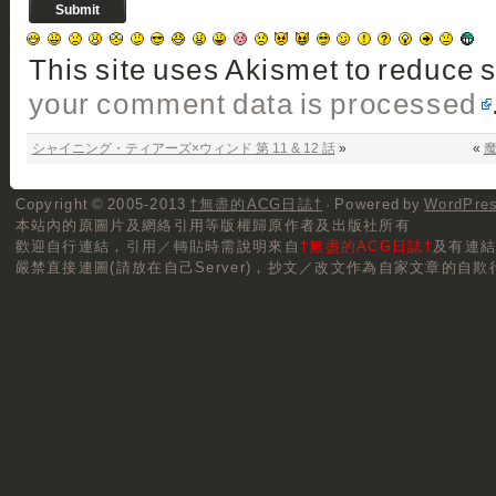
This site uses Akismet to reduce
your comment data is processed
シャイニング・ティアーズ×ウィンド 第 11 & 12 話
»
«
魔
Copyright © 2005-2013
†無盡的ACG日誌†
· Powered by
WordPre
本站內的原圖片及網絡引用等版權歸原作者及出版社所有
歡迎自行連結，
引用／轉貼
時需說明來自
†無盡的ACG日誌†
及有連
嚴禁直接連圖(請放在自己Server)，抄文／改文作為自家文章的自欺行