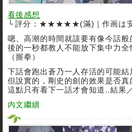
看後感想
└ 評分：★★★★★(滿)｜作画は
嗯、高潮的時間就該要有像今話般
後的一秒都教人不能放下集中力全
（握拳）
下話會跑出蒼乃一人存活的可能結局
但說實的，剛史的劍的效果是否真
這點只有看下一話才會知道..結果／
內文繼續