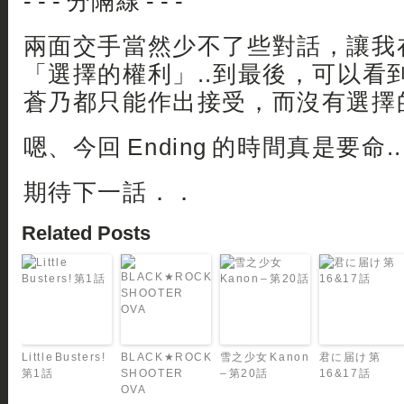
- - - 分隔線 - - -
兩面交手當然少不了些對話，讓我
「選擇的權利」..到最後，可以看
蒼乃都只能作出接受，而沒有選擇
嗯、今回 Ending 的時間真是要命..
期待下一話．．
Related Posts
Little Busters!
BLACK★ROCK
雪之少女 Kanon
君に届け 第
第1話
SHOOTER
– 第20話
16&17話
OVA