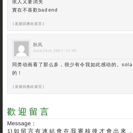
依人又要消失
實在不喜歡bad end
( 直接回應此留言 )
秋风
June 23rd, 2007 - 17:40
同类动画看了那么多，很少有令我如此感动的。sol
的！
( 直接回應此留言 )
歡 迎 留 言
Message：
1) 如 留 言 有 連 結 會 在 我 審 核 後 才 會 出 來 