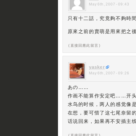
May 6th, 2007 - 09:43
只有十二話，究竟夠不夠時
原來之前的賣萌是用來把之
( 直接回應此留言 )
yasker
May 6th, 2007 - 09:26
あの……
作画不能算作安定吧……开
水鸟的时候，两人的感觉像
在想，要可惜了这七尾奈留
话说回来，如果再不安插主
( 直接回應此留言 )