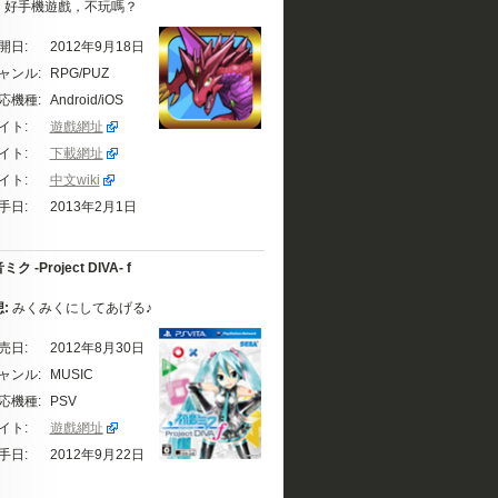
。好手機遊戲，不玩嗎？
開日:
2012年9月18日
ャンル:
RPG/PUZ
応機種:
Android/iOS
イト:
遊戲網址
イト:
下載網址
イト:
中文wiki
手日:
2013年2月1日
ク -Project DIVA- f
想:
みくみくにしてあげる♪
売日:
2012年8月30日
ャンル:
MUSIC
応機種:
PSV
イト:
遊戲網址
手日:
2012年9月22日