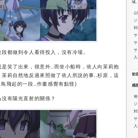
城
公
ジ
対
サ
サ
サ
後段都做到令人看得投入，沒有冷場。
入
是笑了出來，很意外..而坐小船時，依人向苿莉抱
初音ミ
苿莉自然地反過來照做了依人所說的事..杉原，這
水鳥飛起的一段..作畫感覺有點怪)
感
発
為沒有陽光直射的關係？
ジ
対
サ
入