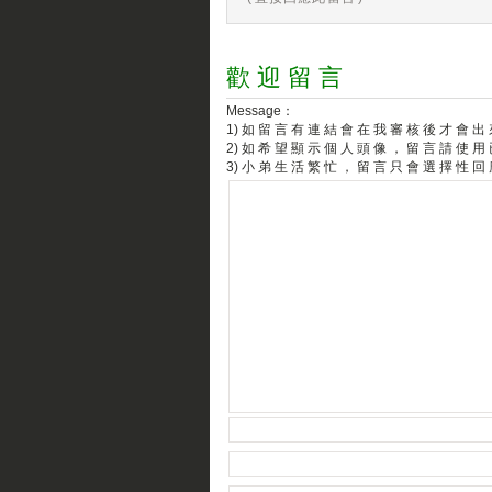
歡 迎 留 言
Message：
1) 如 留 言 有 連 結 會 在 我 審 核 後 才 會 出
2) 如 希 望 顯 示 個 人 頭 像 ， 留 言 請 使 用
3) 小 弟 生 活 繁 忙 ， 留 言 只 會 選 擇 性 回