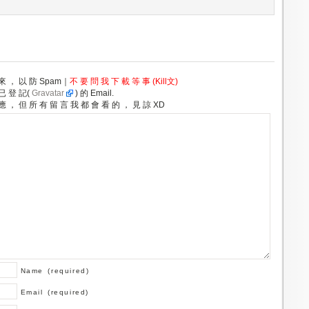
 來 ， 以 防 Spam｜
不 要 問 我 下 載 等 事 (Kill文)
 已 登 記(
Gravatar
) 的 Email.
 應 ， 但 所 有 留 言 我 都 會 看 的 ， 見 諒 XD
Name
(required)
Email
(required)