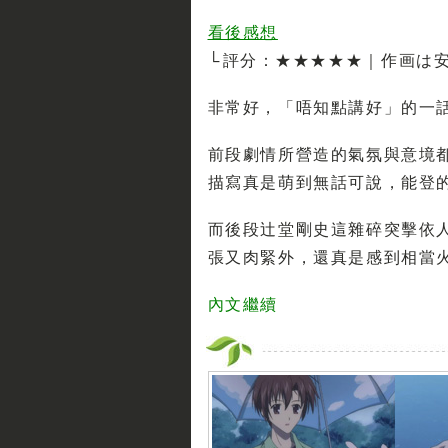
看後感想
└ 評分：★★★★★｜作画は
非常好，「唔知點講好」的一
前段劇情所營造的氣氛與意境
描寫真是萌到無話可說，能登的
而後段辻堂剛史這雜碎突擊依
張又肉緊外，還真是感到相當火大
內文繼續