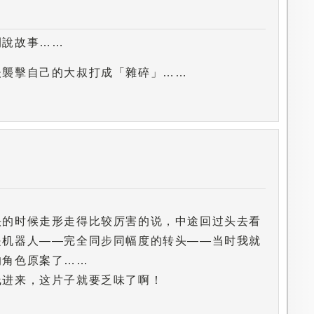
間說故事……
後襲擊自己的大叔打成「雜碎」……
头的时候走形走得比较厉害的说，中途回过头去看
是机器人——完全同步同幅度的转头——当时我就
的角色原案了……
线进来，这片子就要乏味了啊！