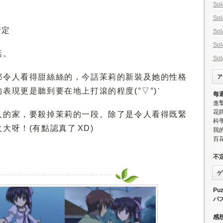
Sol
Sol
安定
Sol
Sol
話。
Sol
都令人看得甜絲絲的，今話苿莉的新裝及她的性格
ア
表現更是聽到要在地上打滾的程度(°▽°)ˊ
每
進
花牌
人的家，要殺掉茉莉的一段。除了是令人看得既緊
科學
呀！(有點認真了 XD)
我
百
不
ゲ
Puz
パ
感