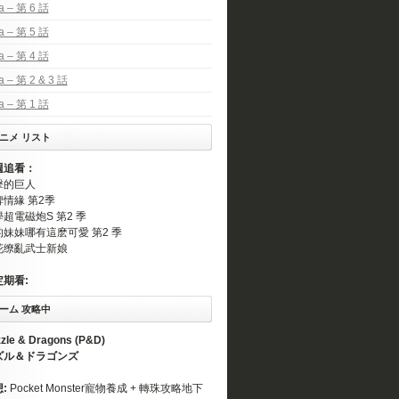
a – 第 6 話
a – 第 5 話
a – 第 4 話
a – 第 2 & 3 話
a – 第 1 話
ニメ リスト
週追看：
擊的巨人
情緣 第2季
超電磁炮S 第2 季
的妹妹哪有這麽可愛 第2 季
花缭亂武士新娘
定期看:
ーム 攻略中
zle & Dragons (P&D)
ズル＆ドラゴンズ
想:
Pocket Monster寵物養成 + 轉珠攻略地下