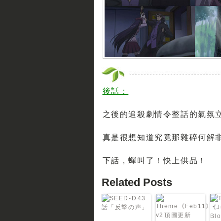
後話：
之後的追殺劇情令整話的氣氛
真是很想知道究竟那雜碎何解非
下話，蟬叫了！快上供品！
Related Posts