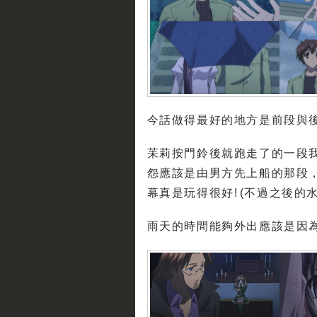
今話做得最好的地方是前段與
苿莉按門鈴後就跑走了的一段我
怨應該是由男方先上船的那段，
幕真是玩得很好! (不過之後的
雨天的時間能夠外出應該是因