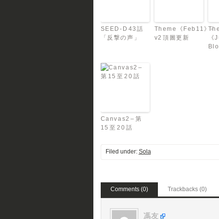
SEED-D 43話
Theme《Feb11》-
Th
「反撃の声」
v2 頂圖更新
《J
Blo
Canvas2 – 第
15 至 20 話
Filed under:
Sola
Comments (0)
Trackbacks (0)
馮友