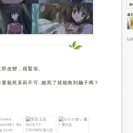
Bl
本
Log
立即改變，很緊張。
要殺死苿莉不可..她死了就能救到繭子嗎？