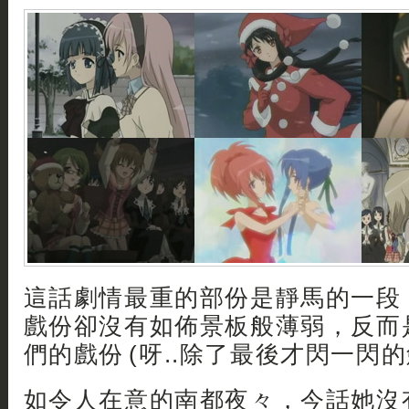
這話劇情最重的部份是靜馬的一段
戲份卻沒有如佈景板般薄弱，反而
們的戲份 (呀..除了最後才閃一閃的
如令人在意的南都夜々，今話她沒有