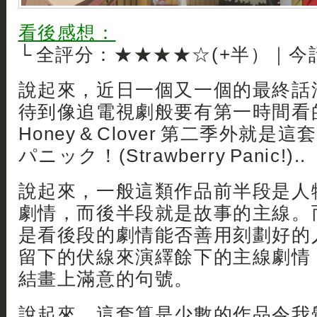
看後感想：
└ 全評分：★★★★☆(+半）｜
說起來，近日一個又一個的最終話
待到像追電視劇般要有第一時間看
Honey & Clover 第二季外就
パニック！(Strawberry Panic!)..
說起來，一般這類作品前半段是人
劇情，而後半段就是故事的主線。
是看後段的劇情能否善用刻劃好的
留下的伏線來演繹餘下的主線劇情
結畫上滿意的句號。
說起來，這套算是少數的作品令我