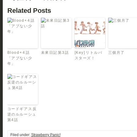
Related Posts
Blood+ 4 話
未來日記 第3話
[Key] リトルバ
三個月了
「アブない少
スターズ！
年」
コードギアス 反
逆のルルーシュ
第4話
Filed under:
Strawberry Panic!