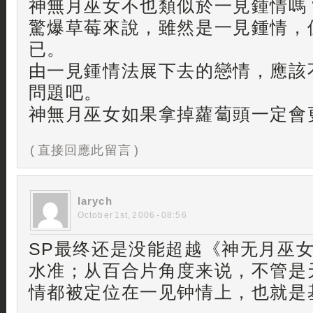
神無月巫女不也類似於一見鍾情嗎
驚爆草莓來說，雖然是一見鍾情，
已。
由一見鍾情法展下去的戀情，應該
問題吧。
神無月巫女如果拿掉蘿蔔頭一定會更
( 直接回應此留言 )
larych
October 1st, 2006 - 08:56
SP最终还是没能超越《神无月巫
水准；从百合片角度来说，不管是
情都被定位在一见钟情上，也就是