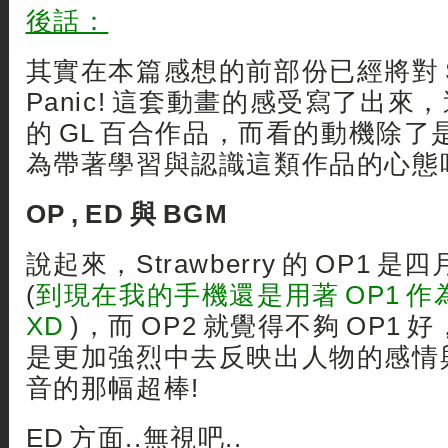
後話：
其實在本篇感想的前部份已經將對 Str
Panic! 這套動畫的感受寫了出
的 GL 百合作品，而看的動機除
為帶著學習與認識這類作品的心態
OP , ED 與 BGM
說起來，Strawberry 的 OP1
(
到現在我的手機還是用著 OP1 作為
XD
)，而 OP2 就覺得不夠 OP1 好
是更加強烈中去反映出人物的感情與
音的那幅超棒!
ED 方面..無視吧..