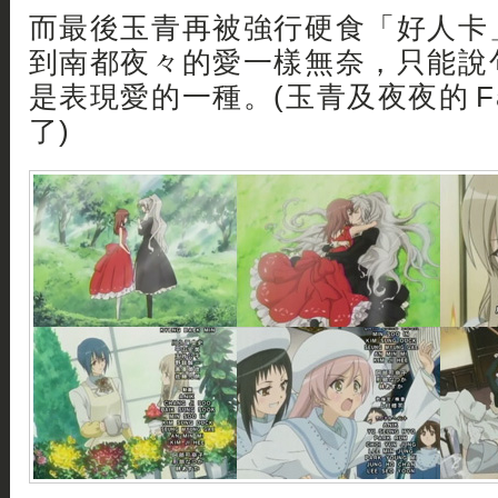
而最後玉青再被強行硬食「好人卡」
到南都夜々的愛一樣無奈，只能說
是表現愛的一種。(玉青及夜夜的 Fa
了)