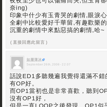
夜夜至少也可以傷痛而哭,但玉青卻是
奈ing)
印象中什少有玉青哭的劇情,眼淚心
全劇中比較愛好千華留,有趣歡樂的
沉重的劇情中來點惡搞的劇情,哈~
( 直接回應此留言 )
如履薄冰
September 26th, 2006 - 22:07
話說ED1多聽幾遍我覺得還滿不
有OP好。
而OP1當初也是非常喜歡，聽到O
沒有OP1好，
但是一直LOOP之後發現，OP1似