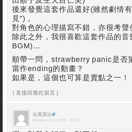
田順子及生天目仁美)
後來發覺這套作品還好(雖然劇情有
見”)，
對角色的心理描寫不錯，亦很考聲
除此之外，我很喜歡這套作品的音樂
BGM)…
順帶一問，strawberry panic
當作ending的動畫？
如果是，這個也可算是賣點之一！
( 直接回應此留言 )
如履薄冰
October 2nd, 2006 - 22:06