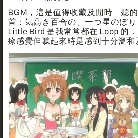
BGM，這是值得收藏及閒時一聽的 
首：気高き百合の、一つ星のぼり
Little Bird 是我常常都在 Loop 的
療感覺但聽起來時是感到十分溫和及