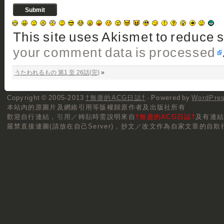
This site uses Akismet to reduce
your comment data is processed
うたわれるもの 第1 至 26話(完)
»
Copyright © 2005-2013
†無盡的ACG日誌†
· Powered by
WordPre
本站內的原圖片及網絡引用等版權歸原作者及出版社所有
歡迎自行連結，
引用／轉貼
時需說明來自
†無盡的ACG日誌†
及有連
嚴禁直接連圖(請放在自己Server)，抄文／改文作為自家文章的自欺行