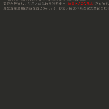
歡迎自行連結，
引用／轉貼
時需說明來自
†無盡的ACG日誌†
及有連
嚴禁直接連圖(請放在自己Server)，抄文／改文作為自家文章的自欺行