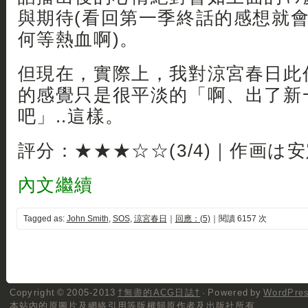
與期待(看回第一季終話的感想就
何等熱血啊)。
但現在，實際上，我對涼宮春日此
的感覺只是很平淡的「啊、出了新一
吧」..這樣。
評分：★★★☆☆(3/4)｜作画は
內文繼續
Tagged as:
John Smith
,
SOS
,
涼宮春日
｜
回應：(5)
｜閱讀 6157 次
Copyright © 2005-2013
†無盡的ACG日誌†
· Powered by
WordPre
本站內的原圖片及網絡引用等版權歸原作者及出版社所有