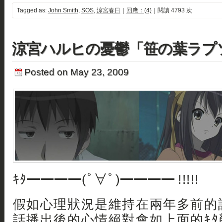
Tagged as:
John Smith
,
SOS
,
涼宮春日
｜
回應：(4)
｜閱讀 4793 次
涼宮ハルヒの憂鬱「笹の葉ラプ
Posted on May 23, 2009
ｷﾀ━━━━(ﾟ∀ﾟ)━━━━ !!!!!
假如心理狀況是維持在兩年多前的
話播出後的心情絕對會如上面的ｷ