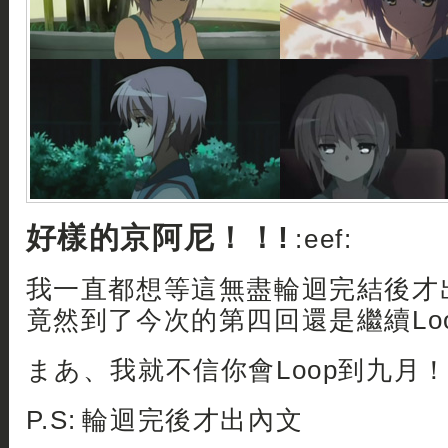
好樣的京阿尼！！!
:eef:
我一直都想等這無盡輪迴完結後才
竟然到了今次的第四回還是繼續Loop
まあ、我就不信你會Loop到九月！ :
P.S: 輪迴完後才出內文