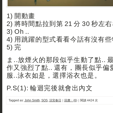
1) 開動畫
2) 將時間點拉到第 21 分 30 秒左
3) Oh ..
4) 用跳躍的型式看看今話有沒有
5) 完
ま..放煙火的那段似乎生動了點..
作又強烈了點.. 還有，團長似乎
服..泳衣如是，選擇浴衣也是。
P.S(1): 輪迴完後就會出內文
Tagged as:
John Smith
,
SOS
,
涼宮春日
｜
回應：(6)
｜閱讀 4424 次