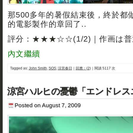
那500多年的暑假結束後，終於都
的電影製作的章回了..
評分：★★★☆☆(1/2)｜作画は
內文繼續
Tagged as:
John Smith
,
SOS
,
涼宮春日
｜
回應：(2)
｜閱讀 5117 次
涼宮ハルヒの憂鬱「エンドレス
Posted on August 7, 2009