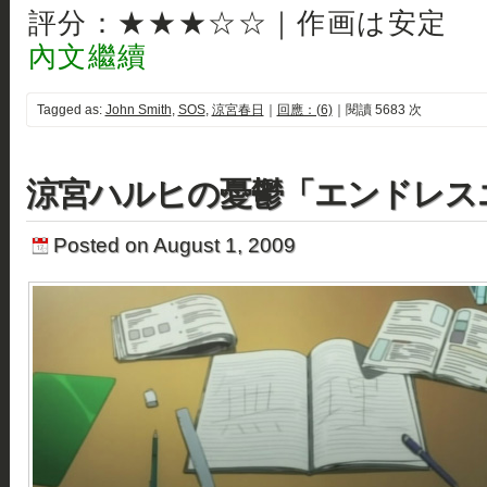
評分：★★★☆☆｜作画は安定
內文繼續
Tagged as:
John Smith
,
SOS
,
涼宮春日
｜
回應：(6)
｜閱讀 5683 次
涼宮ハルヒの憂鬱「エンドレス
Posted on August 1, 2009