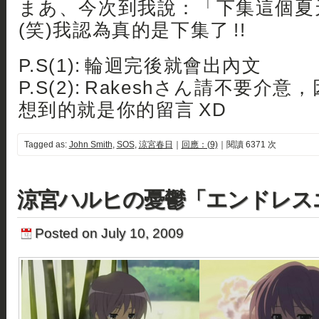
まあ、今次到我說：「下集這個夏天
(笑)我認為真的是下集了 !!
P.S(1): 輪迴完後就會出內文
P.S(2): Rakeshさん請不要介
想到的就是你的留言 XD
Tagged as:
John Smith
,
SOS
,
涼宮春日
｜
回應：(9)
｜閱讀 6371 次
涼宮ハルヒの憂鬱「エンドレス
Posted on July 10, 2009