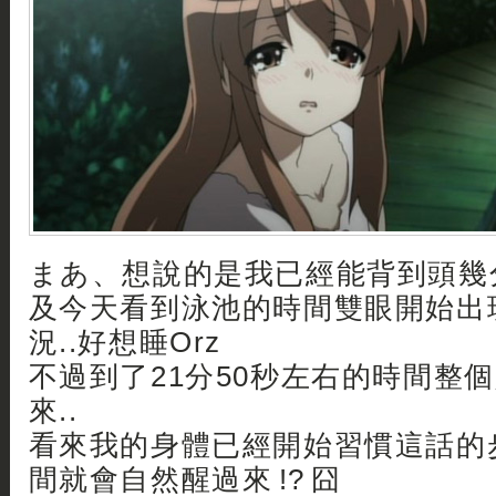
まあ、想說的是我已經能背到頭幾分
及今天看到泳池的時間雙眼開始出
況..好想睡Orz
不過到了21分50秒左右的時間整
來..
看來我的身體已經開始習慣這話的
間就會自然醒過來 !? 囧