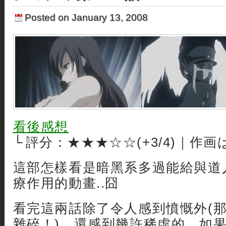
Posted on January 13, 2008
看後感想
└ 評分：★★★☆☆(+3/4)｜作画
這部怎樣看是暗黑系多過能給與道
療作用的動畫..囧
看完這兩話除了令人感到憤慨外(那警
雜碎！)，還感到幾許稀虛的。如