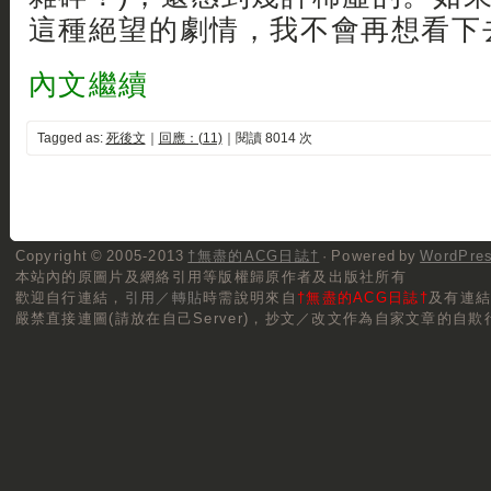
這種絕望的劇情，我不會再想看下去
內文繼續
Tagged as:
死後文
｜
回應：(11)
｜閱讀 8014 次
Copyright © 2005-2013
†無盡的ACG日誌†
· Powered by
WordPre
本站內的原圖片及網絡引用等版權歸原作者及出版社所有
歡迎自行連結，
引用／轉貼
時需說明來自
†無盡的ACG日誌†
及有連
嚴禁直接連圖(請放在自己Server)，抄文／改文作為自家文章的自欺行