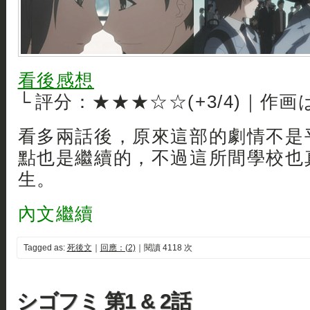
看後感想
└ 評分：★★★☆☆(+3/4)｜作画
看多兩話後，原來這部的劇情不是
點也是繼續的，不過這所間學校也
生。
內文繼續
Tagged as:
死後文
｜
回應：(2)
｜閱讀 4118 次
シゴフミ 第1 & 2話