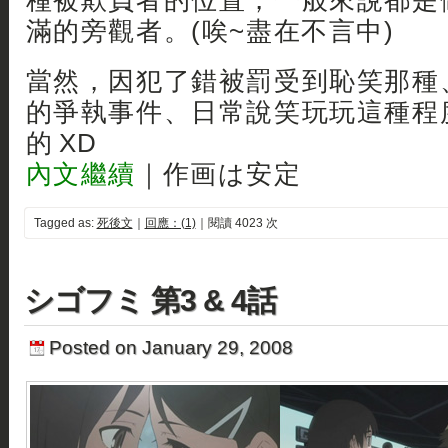
種被欺負者的位置，一般來說都是
滿的旁觀者。(唉~盡在不言中)
當然，因犯了錯被罰受到恥笑那種
的爭執事件、日常說笑玩玩這種程
的 XD
內文繼續
｜作画は安定
Tagged as:
死後文
｜
回應：(1)
｜閱讀 4023 次
シゴフミ 第3 & 4話
Posted on January 29, 2008