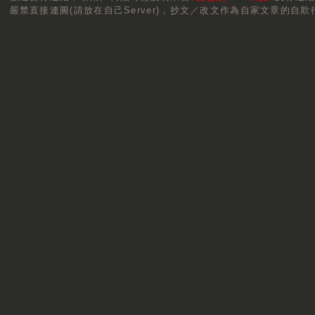
嚴禁直接連圖(請放在自己Server)，抄文／改文作為自家文章的自欺行