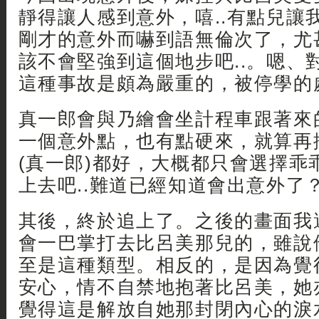
靜得讓人感到意外，嘻..有點兒讓
剛才的意外而嚇到語無倫次了，尤
該不會堅強到這個地步吧..。嗯、
這種事故是頗為嚴重的，被停學的
真一郎會與乃繪會坐計程車跟著來
一個意外點，也有點硬來，就算再擔
(真一郎)都好，大概都只會選擇乖
上去吧..難道已經知道會出意外了
其後，終於追上了。之後的畫面我
會一巴掌打去比呂美那兒的，雖說
至是這種類型。相反的，是因為覺
安心，情不自禁地抱著比呂美，她
覺得這是解放自她那封閉內心的淚