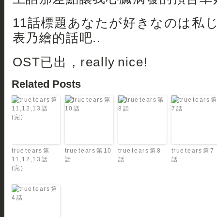
11話標題あなたが好きなのは私
表乃繪的話吧..
OST已出，really nice!
Related Posts
true tears 第
true tears 第 10
true tears 第 8
true tears 第 7
11,12,13 話
話
話
話
(完)