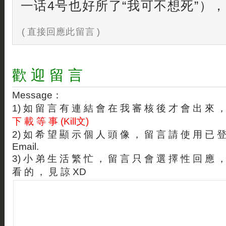
一话4号也好所了“我可不想死”）
( 直接回應此留言 )
歡 迎 留 言
Message：
1) 如 留 言 有 連 結 會 在 我 審 核 後 才 會 出 來 
下 載 等 事 (Kill文)
2) 如 希 望 顯 示 個 人 頭 像 ， 留 言 請 使 用 已 
Email.
3) 小 弟 生 活 繁 忙 ， 留 言 只 會 選 擇 性 回 應 
看 的 ， 見 諒 XD