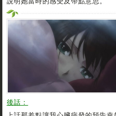
說明她當時的感受及帶點意思。
後話：
上話那差點讓我心臟病發的預告幸好