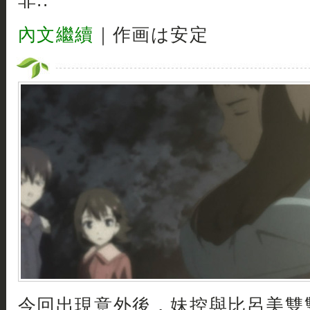
非..
內文繼續
｜作画は安定
今回出現意外後，妹控與比呂美雙