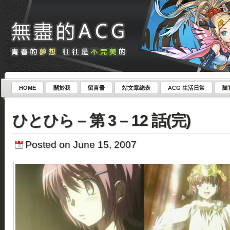
HOME
關於我
留言冊
站文章總表
ACG 生活日常
隨
ひとひら – 第 3 – 12 話(完)
Posted on June 15, 2007