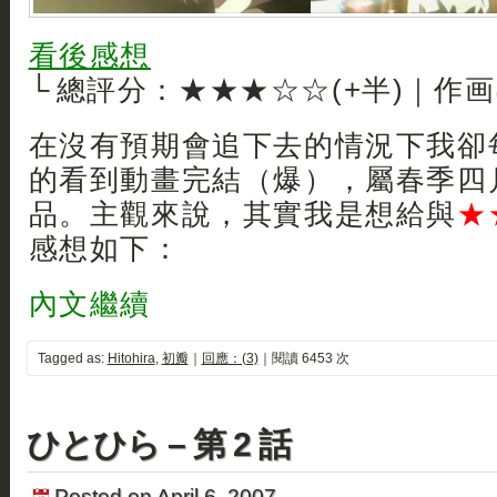
看後感想
└ 總評分：★★★☆☆(+半)｜作
在沒有預期會追下去的情況下我卻
的看到動畫完結（爆），屬春季四
品。主觀來說，其實我是想給與
★
感想如下：
內文繼續
Tagged as:
Hitohira
,
初瓣
｜
回應：(3)
｜閱讀 6453 次
ひとひら – 第 2 話
Posted on April 6, 2007