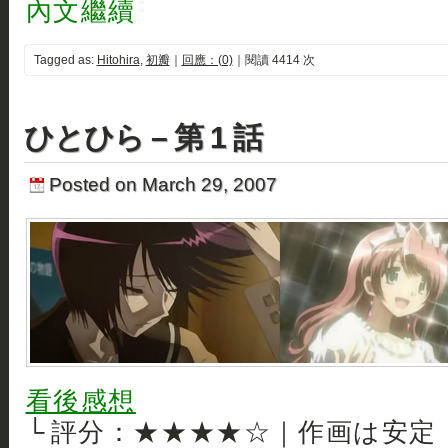
內文繼續
Tagged as:
Hitohira
,
初瓣
｜
回應：(0)
｜閱讀 4414 次
ひとひら – 第 1 話
Posted on March 29, 2007
看後感想
└ 評分：★★★★☆｜作画は安定