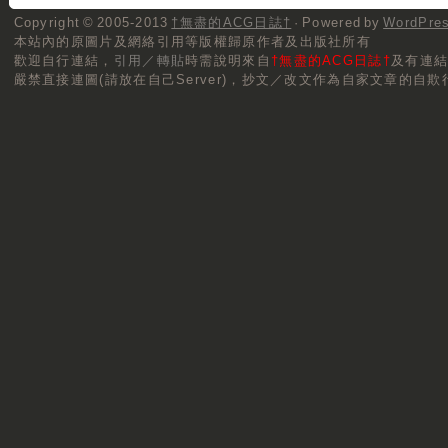
Copyright © 2005-2013
†無盡的ACG日誌†
· Powered by
WordPre
本站內的原圖片及網絡引用等版權歸原作者及出版社所有
歡迎自行連結，
引用／轉貼
時需說明來自
†無盡的ACG日誌†
及有連
嚴禁直接連圖(請放在自己Server)，抄文／改文作為自家文章的自欺行