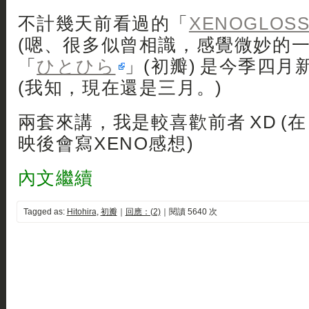
不計幾天前看過的「
XENOGLOSS
(嗯、很多似曾相識，感覺微妙的一套
「
ひとひら
」(初瓣) 是今季四
(我知，現在還是三月。)
兩套來講，我是較喜歡前者 XD (
映後會寫XENO感想)
內文繼續
Tagged as:
Hitohira
,
初瓣
｜
回應：(2)
｜閱讀 5640 次