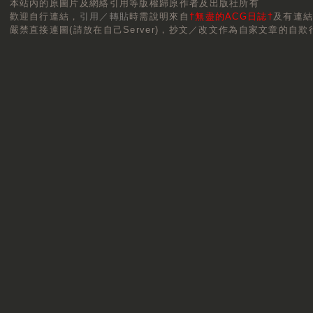
本站內的原圖片及網絡引用等版權歸原作者及出版社所有
歡迎自行連結，
引用／轉貼
時需說明來自
†無盡的ACG日誌†
及有連
嚴禁直接連圖(請放在自己Server)，抄文／改文作為自家文章的自欺行