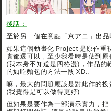
後話：
至於另一個在意點「京アニ」出品
如果這個動畫化 Project 是原
實都還可以，至少我看時是估到原
(我本身不知道是四格漫)，作品的
的如吃麵包的方法一段 XD..
嘛，最大的問題應該是對此作的投資
(我覺得是可以做得更好)
但如果是要作為一部演示實力，把