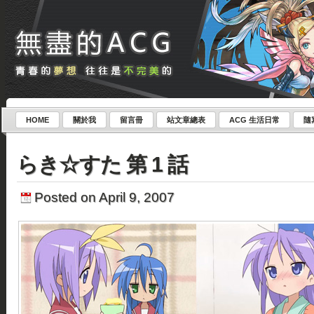
HOME
關於我
留言冊
站文章總表
ACG 生活日常
隨
らき☆すた 第 1 話
Posted on April 9, 2007