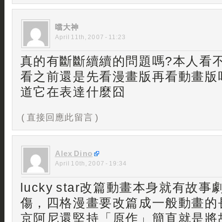
噹大神
April 11th, 2007 - 11:23
真的有斷斷續續的問題嗎?本人看
看之前還是先看漫畫版再看動畫版吧
道它在表達什麼囧
( 直接回應此留言 )
Alex Dino
April 10th, 2007 - 19:34
lucky star改篇動畫本身就有故
傷，四格漫畫要改篇成一般動畫的
京阿尼還堅持「原作」簡直就是將