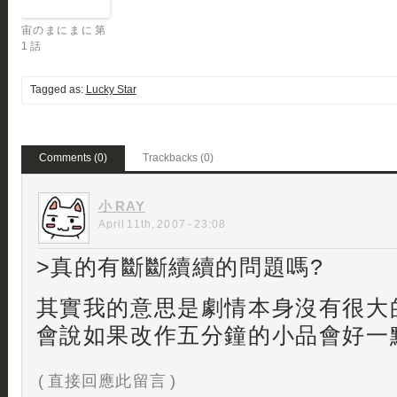
宙のまにまに 第
1 話
Tagged as:
Lucky Star
Comments (0)
Trackbacks (0)
小 RAY
April 11th, 2007 - 23:08
>真的有斷斷續續的問題嗎?
其實我的意思是劇情本身沒有很大
會說如果改作五分鐘的小品會好一
( 直接回應此留言 )