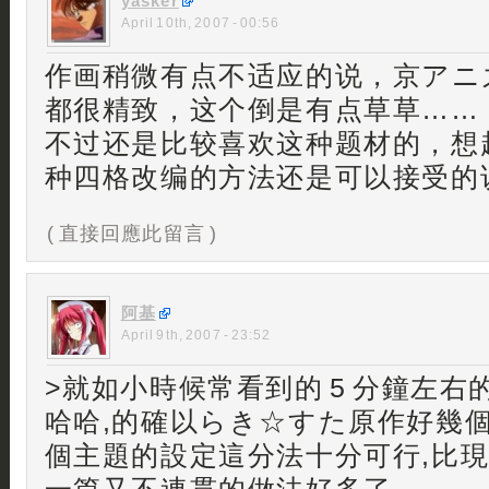
yasker
April 10th, 2007 - 00:56
作画稍微有点不适应的说，京アニ
都很精致，这个倒是有点草草……
不过还是比较喜欢这种题材的，想起
种四格改编的方法还是可以接受的
( 直接回應此留言 )
阿基
April 9th, 2007 - 23:52
>就如小時候常看到的 5 分鐘左右
哈哈,的確以らき☆すた原作好幾
個主題的設定這分法十分可行,比