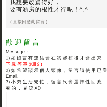
我想要改篇得好，
要有新房的根性才行呢！^.^
( 直接回應此留言 )
歡 迎 留 言
Message：
1) 如 留 言 有 連 結 會 在 我 審 核 後 才 會 出 來 
下 載 等 事 (Kill文)
2) 如 希 望 顯 示 個 人 頭 像 ， 留 言 請 使 用 已 
Email.
3) 小 弟 生 活 繁 忙 ， 留 言 只 會 選 擇 性 回 應 
看 的 ， 見 諒 XD