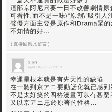
一篇又不連貫的做法好多了
這部京阿尼只要一日不改善劇情原
可看性,而不是一味\”原創\”吸引
聲優方面主要是原作和Drama眾的
不知情的好…
( 直接回應此留言 )
Siori
April 9th, 2007 - 23:13
幸運星根本就是有先天性的缺陷。
在一聽到京アニ要動話化就已感到
不是太好笑的四格漫畫可以有甚麼
又以京アニ忠於原著的性格…