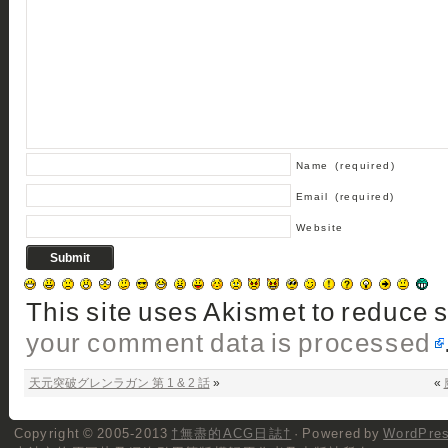
Name
(required)
Email
(required)
Website
This site uses Akismet to reduce
your comment data is processed
天元突破グレンラガン 第 1 & 2 話
»
«
Copyright © 2005-2013
†無盡的ACG日誌†
· Powered by
WordPre