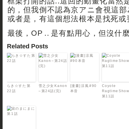
框架打開的話..這回的動畫化當然
的，但我倒不認為京アニ會視這部為
或者是，有這個想法根本是找死或要
最後，OP .. 是有點用心，但沒什麼
Related Posts
らき☆すた 第
雪之少女 Kanon
[漫畫] 涼風 #90
Coyote
22 話
– 第24話(完)
本音
Ragtime Sho
第11話