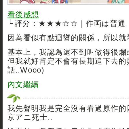
看後感想
└ 評分：★★★☆☆｜作画は普通
因為看似有點迴響的關係，所以就看
基本上，我認為還不到叫做得很爛
但我就好肯定不會有長期追下去的興
話..Wooo)
內文繼續
我先聲明我是完全沒有看過原作的
京アニ死士..