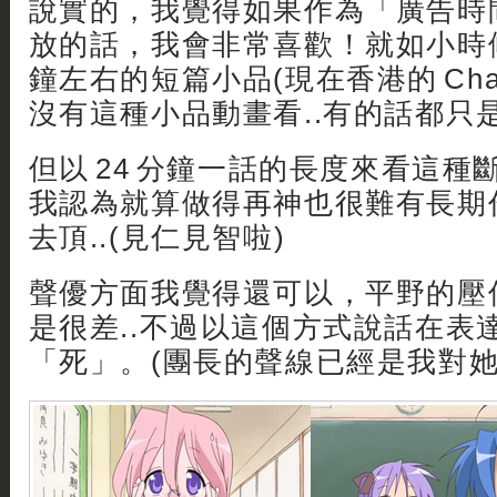
說實的，我覺得如果作為「廣告時
放的話，我會非常喜歡！就如小時候
鐘左右的短篇小品(現在香港的 Cha
沒有這種小品動畫看..有的話都只
但以 24 分鐘一話的長度來看這
我認為就算做得再神也很難有長期
去頂..(見仁見智啦)
聲優方面我覺得還可以，平野的壓
是很差..不過以這個方式說話在表
「死」。(團長的聲線已經是我對她的