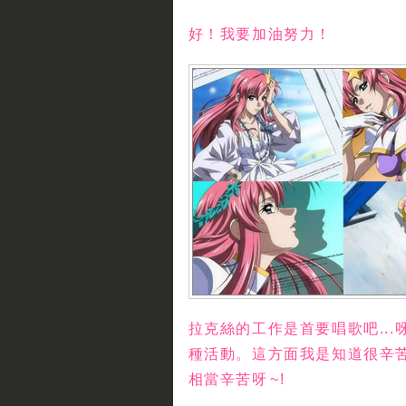
好！我要加油努力！
拉克絲的工作是首要唱歌吧...呀
種活動。這方面我是知道很辛苦
相當辛苦呀 ~!