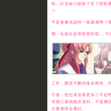
唉...拉克絲小姐除了在了唱
:>
平是會像演說時一樣嚴肅嗎？嗯.
嗯...化妝品是用那家的呢,..
工作，總是不斷的推在眼前，與
不過，想起來這樣更加了不起
有擔心過我能否做到，不過總
什麼都得去嘗試。