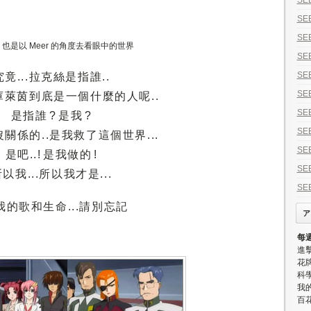
SE
SE
SE
也是以 Meer 的角度去看眼中的世界
SE
SE
究竟...拉克絲是指誰..
SE
庫萊茵到底是一個什麼的人呢..
SE
是指誰 ? 是我 ?
SE
關係的..是我救了這個世界...
SE
是吧..! 是我做的 !
SE
以我...所以我才是...
SE
.我的歌和生命...請別忘記
ア
每
進
花牌
科學
我
百