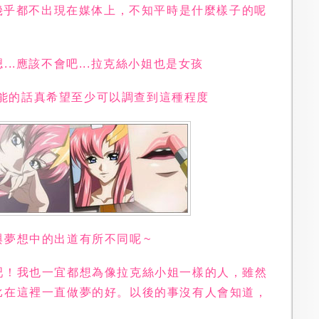
歌幾乎都不出現在媒体上，不知平時是什麼樣子的呢
..應該不會吧...拉克絲小姐也是女孩
. 可能的話真希望至少可以調查到這種程度
夢想中的出道有所不同呢 ~
吧！我也一宜都想為像拉克絲小姐一樣的人，雖然
比在這裡一直做夢的好。以後的事沒有人會知道，