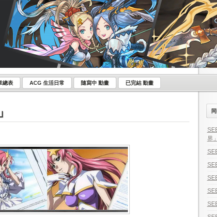
章總表
ACG 生活日常
隨寫中 動畫
已完結 動畫
ア」
同
SE
界
SE
SE
SE
SE
SE