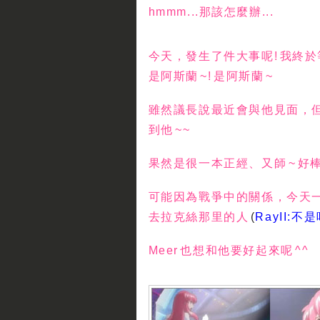
hmmm...那該怎麼辦...
今天，發生了件大事呢! 我終於等
是阿斯蘭 ~! 是阿斯蘭 ~
雖然議長說最近會與他見面，但也
到他 ~~
果然是很一本正經、又師 ~ 好棒
可能因為戰爭中的關係，今天
去拉克絲那里的人
(
RayII:不是
Meer 也想和他要好起來呢 ^^