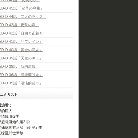
ED-D 46話 「真実の歌」
ED-D 45話 「変革の序曲」
ED-D 44話「二人のラクス」
ED-D 43話「反撃の声」
ED-D 42話「自由と正義と」
ED-D 41話「リフレイン」
ED-D 40話「黄金の意志」
ED-D 39話「天空のキラ」
ED-D 38話「新的旗幟」
ED-D 36話「阿斯蘭脫走」
ED-D 35話「混沌的前方」
ニメ リスト
週追看：
擊的巨人
情緣 第2季
超電磁炮S 第2 季
的妹妹哪有這麽可愛 第2 季
花缭亂武士新娘