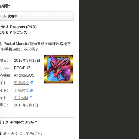
定期看:
ーム 攻略中
zle & Dragons (P&D)
ズル＆ドラゴンズ
想:
Pocket Monster寵物養成 + 轉珠攻略地下
。好手機遊戲，不玩嗎？
開日:
2012年9月18日
ャンル:
RPG/PUZ
応機種:
Android/iOS
イト:
遊戲網址
イト:
下載網址
イト:
中文wiki
手日:
2013年2月1日
ク -Project DIVA- f
想:
みくみくにしてあげる♪