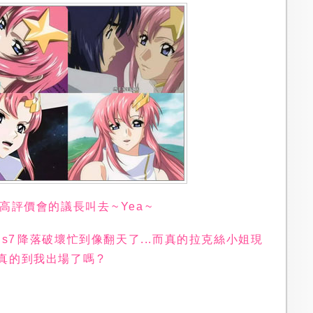
評價會的議長叫去 ~ Yea ~
us7 降落破壞忙到像翻天了...而真的拉克絲小姐現
難道真的到我出場了嗎 ?