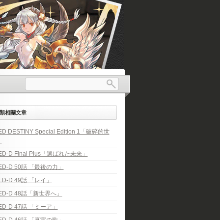
類相關文章
ED DESTINY Special Edition 1「破碎的世
」
ED-D Final Plus「選ばれた未来」
ED-D 50話 「最後の力」
ED-D 49話 「レイ」
ED-D 48話「新世界へ」
ED-D 47話 「ミーア」