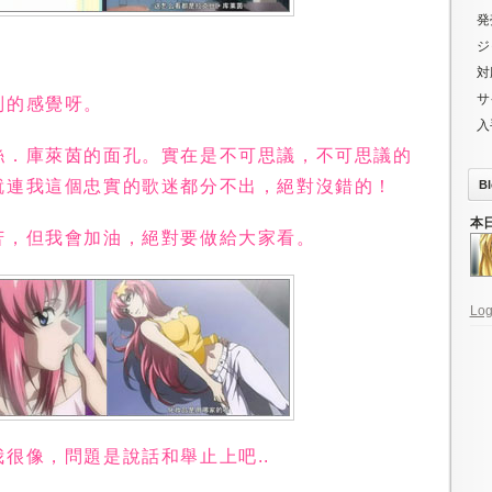
発
ジ
対
サ
別的感覺呀。
入
絲．庫萊茵的面孔。實在是不可思議，不可思議的
就連我這個忠實的歌迷都分不出，絕對沒錯的！
Bl
本
苦，但我會加油，絕對要做給大家看。
Log
很像，問題是說話和舉止上吧..