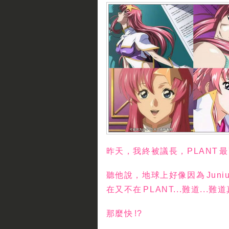
昨天，我終被議長，PLANT 最高
聽他說，地球上好像因為 Juni
在又不在 PLANT...難道...
那麼快 !?