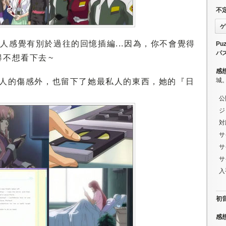
不
ゲ
，個人感覺有別於過往的回憶插編...因為，你不會覺得
Puz
パ
不想看下去 ~
感
城
與各人的傷感外，也留下了她最私人的東西，她的『日
公
ジ
対
サ
サ
サ
入
初音ミ
感