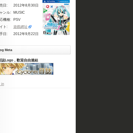
売日:
2012年8月30日
ャンル:
MUSIC
応機種:
PSV
イト:
遊戲網址
手日:
2012年9月22日
og Meta
日誌Logo，歡迎自由連結
 in