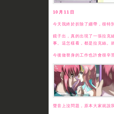
10 月 11 日
今天我終於折除了綳帶，很特
鏡子出，真的出現了一張拉克
事。這怎樣看，都是拉克絲。
今後做替身的工作也許會很辛
聲音上沒問題，原本大家就說我