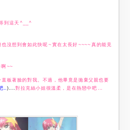
到這天 ^__^
沒想到會如此快呢 ~ 實在太長好 ~~~~ 真的能見
啊 ~~
一直板著臉的對我。不過，他畢竟是拋棄父親也要
吧..
)....
對拉克絲小姐很溫柔，是在熱戀中吧 ...