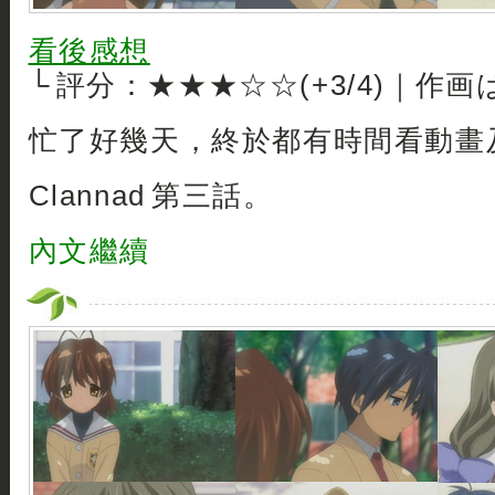
看後感想
└ 評分：★★★☆☆(+3/4)｜作画
忙了好幾天，終於都有時間看動畫
Clannad 第三話。
內文繼續