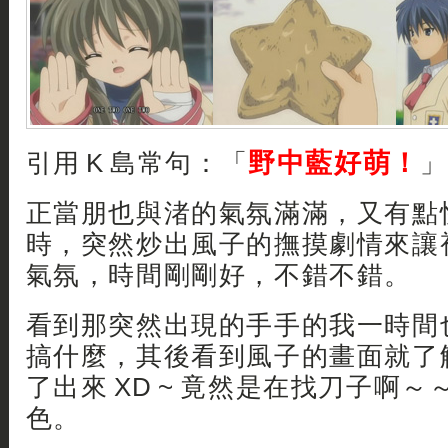
野中藍好萌！
引用 K 島常句：「
」
正當朋也與渚的氣氛滿滿，又有點
時，突然炒出風子的撫摸劇情來讓
氣氛，時間剛剛好，不錯不錯。
看到那突然出現的手手的我一時間
搞什麼，其後看到風子的畫面就了
了出來 XD ~ 竟然是在找刀子啊
色。