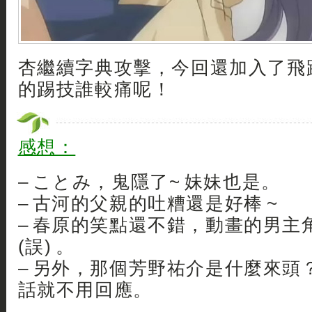
杏繼續字典攻擊，今回還加入了飛
的踢技誰較痛呢！
感想：
– ことみ，鬼隱了~ 妹妹也是。
– 古河的父親的吐糟還是好棒 ~
– 春原的笑點還不錯，動畫的男主角
(誤) 。
– 另外，那個芳野祐介是什麼來頭？.
話就不用回應。