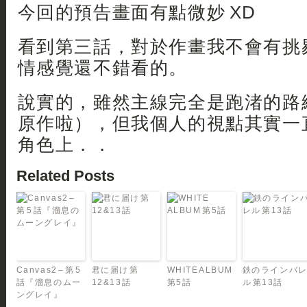
今回的預告畫面有點微妙 XD
看到第三話，對於作畫我不會有挑
情感覺還不錯看的。
說實的，雖然主線完全是跑渚的路
原作啦），但我個人的視點其實一
角色上．．
Related Posts
Canvas2 – 第 5
君に届け 第
WHITE ALBUM
鉄のラインバ
話『溜息のムー
12&13話
第5話
ル 第13話
ングレイ』