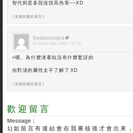
智代则是多段连技高伤害~~XD
( 直接回應此留言 )
Rookierookie
October 19th, 2007 - 21:37
>嗯、為什麼渚看似沒有什麼驚訝的
你對渚的屬性太不了解了 XD
( 直接回應此留言 )
歡 迎 留 言
Message：
1) 如 留 言 有 連 結 會 在 我 審 核 後 才 會 出 來 