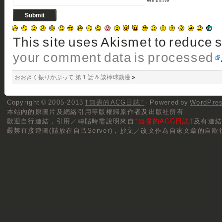
Website
This site uses Akismet to reduce
your comment data is processed
おおきく振りかぶって 第 1 話 & 談棒球動漫
»
Copyright © 2005-2013
†無盡的ACG日誌†
· Powered by
WordPre
本站內的原圖片及網絡引用等版權歸原作者及出版社所有
歡迎自行連結，
引用／轉貼
時需說明來自
†無盡的ACG日誌†
及有連
嚴禁直接連圖(請放在自己Server)，抄文／改文作為自家文章的自欺行