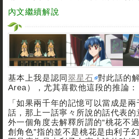
內文繼續解說
基本上我是認同
翠星石
對此話的
Area），尤其喜歡他這段的推論：
「如果兩千年的記憶可以當成是兩
話，那上一話寧々所說的話代表的
外一個角度去解釋所謂的“桃花不
創角色”指的並不是桃花是由利子