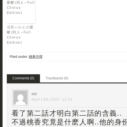
涼宮ハルヒの憂
鬱 (同人 – Full
Chorus
Edition)
Filed under:
桃華月憚
Comments (0)
Trackbacks (0)
mt
April 13th, 2007 - 12:32
看了第二話才明白第二話的含義..
不過桃香究竟是什麽人啊..他的身