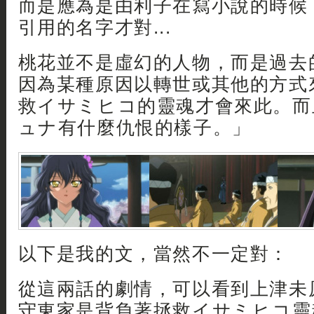
而是應為是由利子在寫小說的時候
引用的名字才對...
桃花並不是虛幻的人物，而是過去
因為某種原因以轉世或其他的方式
救イサミヒコ的靈魂才會來此。而
ュナ有什麼仇恨的樣子。」
以下是我的文，當然不一定對：
從這兩話的劇情，可以看到上津未
守東家是背負著拯救イサミヒコ靈