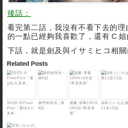
後話：
看完第二話，我沒有不看下去的理由
的一點已經夠我喜歡了，還有 C 姐
下話，就是劍及與イサミヒコ相關的
Related Posts
SEED-D Final
我們的存在 – 第
漫畫: 草莓100%
花咲くいろは 
Plus「選ばれた
8話
166 話 “再見泉
11至15話
未来」
坂”