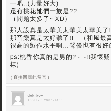
一吧..(力量好大)
還有桃花她們一族是??
（問題太多了~ XD）
那人設真是太華美太華美太華美了!!
那音樂真是太好聽了!! （和風最高
很高的製作水平啊…聲優也有很好的
ps:桃香你真的是男的? -_-!!我懷
樣)
( 直接回應此留言 )
dekiboy
April 12th, 2007 - 14:55