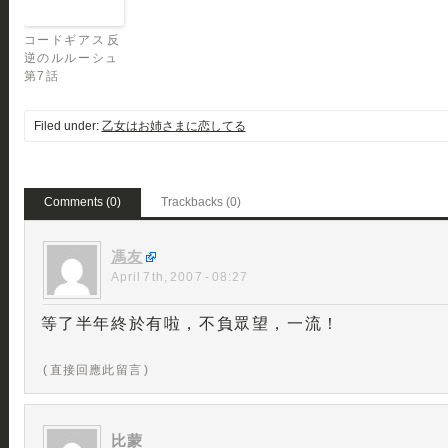
コードギアス 反
逆のルルーシュ
第7話
Filed under:
乙女はお姉さまに恋してる
Comments (0)
Trackbacks (0)
馮友
April 7th, 2007 - 08:27
等了半年終於有啦，不負眾望，一流！
( 直接回應此留言 )
比蒙