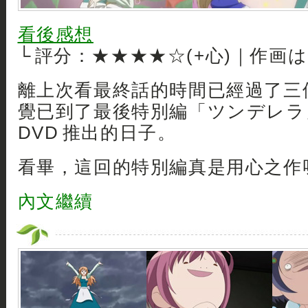
看後感想
└ 評分：★★★★☆(+心)｜作画
離上次看最終話的時間已經過了三
覺已到了最後特別編「ツンデレラ」第
DVD 推出的日子。
看畢，這回的特別編真是用心之作呀
內文繼續