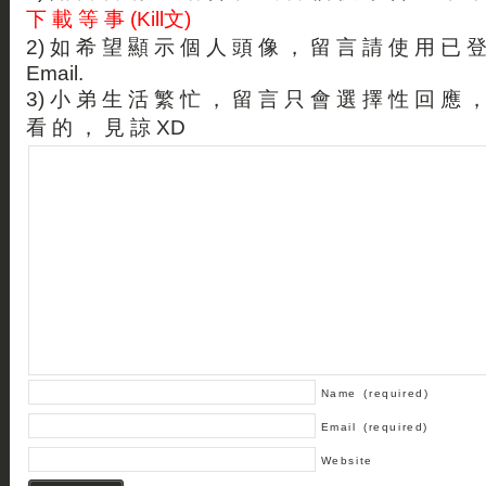
下 載 等 事 (Kill文)
2) 如 希 望 顯 示 個 人 頭 像 ， 留 言 請 使 用 已 
Email.
3) 小 弟 生 活 繁 忙 ， 留 言 只 會 選 擇 性 回 應 
看 的 ， 見 諒 XD
Name
(required)
Email
(required)
Website