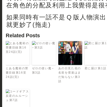
在角色的分配及利用上我覺得是很有
如果同時有一話不是 Q 版人物演
就更妙了(拖走)
Related Posts
とある魔術の禁
ゼロの使い魔 –
あの日見た花の
君に届け 第1話
書目録 第16至
第3話
名前を僕達はま
24話(完)
だ知らない 第3
話