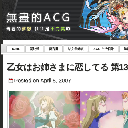
HOME
關於我
留言冊
站文章總表
ACG 生活日常
隨
乙女はお姉さまに恋してる 第1
Posted on April 5, 2007