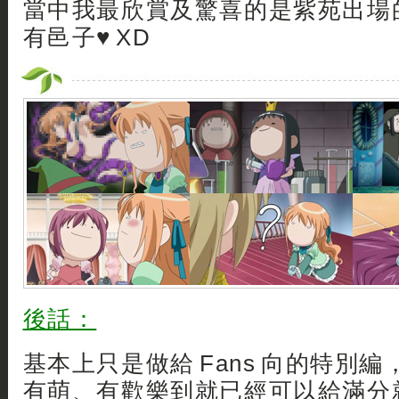
當中我最欣賞及驚喜的是紫苑出場
有邑子♥ XD
後話：
基本上只是做給 Fans 向的特別
有萌、有歡樂到就已經可以給滿分