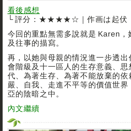
看後感想
└ 評分：★★★★☆｜作画は起伏
今回的重點無需多說就是 Karen
及往事的描寫。
再，以她與母親的情況進一步透出
會階級及十一區人的生存意義、思
代、為著生存、為著不能放棄的依
嚴、自我、走進不平等的價值世界
亞的陰暗之中。
內文繼續