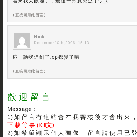
看來我太眼淺了，最後一幕竟流淚了Q_Q
( 直接回應此留言 )
Nick
December 10th, 2006 - 15:13
這一話我追到了,op都變了唷
( 直接回應此留言 )
歡 迎 留 言
Message：
1) 如 留 言 有 連 結 會 在 我 審 核 後 才 會 出 來 
下 載 等 事 (Kill文)
2) 如 希 望 顯 示 個 人 頭 像 ， 留 言 請 使 用 已 