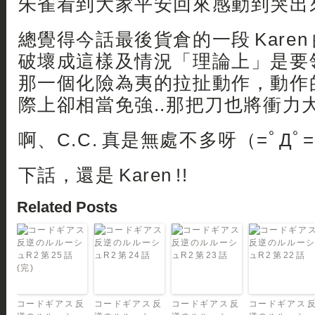
朱雀看到大家平安回來感動到哭出來，喂!
總覺得今話最後貨倉的一段 Karen 的 
破壞成這樣及情況「理論上」是要
那一個化險為夷的拉扯動作，動作
際上卻相當免強..那把刀也將衝力大
啊、C.C. 真是無處不多呀（=ﾟДﾟ
下話，還是 Karen !!
Related Posts
コードギアス 反
コードギアス 反
コードギアス 反
コードギアス 