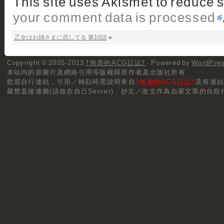
This site uses Akismet to reduce
your comment data is processed
乙女はお姉さまに恋してる 第10話
»
Copyright © 2005-2013
†無盡的ACG日誌†
· Powered by
WordPre
本站內的原圖片及網絡引用等版權歸原作者及出版社所有
歡迎自行連結，
引用／轉貼
時需說明來自
†無盡的ACG日誌†
及有連
嚴禁直接連圖(請放在自己Server)，抄文／改文作為自家文章的自欺行