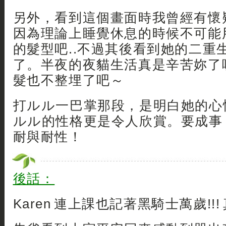
另外，看到這個畫面時我曾經有懷
因為理論上睡覺休息的時候不可能
的髮型吧..不過其後看到她的二重
了。半夜的夜貓生活真是辛苦妳了
髮也不整埋了吧～
打ルル一巴掌那段，是明白她的心
ルル的性格更是令人欣賞。要成事
耐與耐性！
後話：
Karen 連上課也記著黑騎士萬歲!!! 真