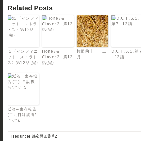
Related Posts
IS 〈インフィニ
Honey &
極限的十一十二
D.C.II.S.S. 第 
ット・ストラト
Clover 2 – 第12
月
– 12 話
ス〉第12話 (完)
話(完)
近況 – 生存報告
(二) , 日誌復活 \
(°▽°)/
Filed under:
蜂蜜與四葉草2