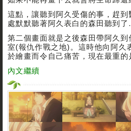
這點，讓聽到阿久受傷的事，趕到
處默默聽著阿久表白的森田聽到了.
第二個畫面就是之後森田帶阿久到
室(報仇作戰之地)。這時他向阿久
於繪畫而令自己痛苦，現在最重的是
內文繼續