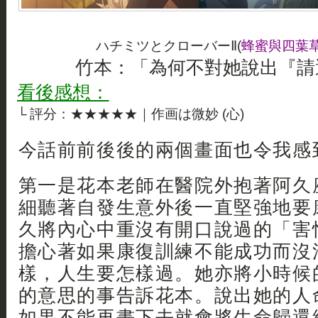
ハチミツとクローバーⅡ(
蜂蜜與四葉草
竹本：「為何不對她說出『請
看後感想：
└ 評分：★★★★★｜作画は微妙 (心)
今話前前後後的兩個畫面也令我感到
第一是花本老師在醫院外抱著阿久
細聽著自發生意外後一直堅強地要
久將內心中重沒有開口說過的「害
擔心著如果康復訓練不能成功而沒
樣，人生要怎樣過。她亦將小時候
的意思的事告訴花本。說出她的人
如果不能再畫下去就會將生命歸還給