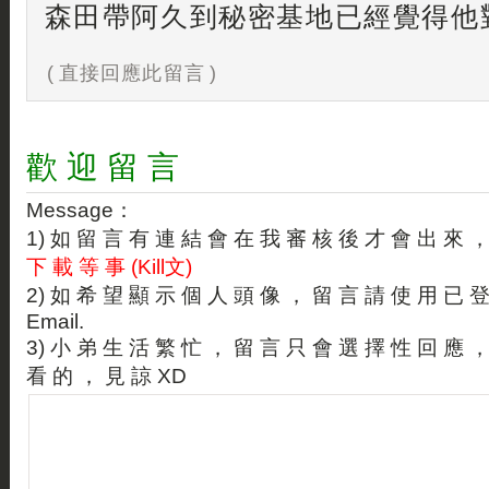
森田帶阿久到秘密基地已經覺得他對
( 直接回應此留言 )
歡 迎 留 言
Message：
1) 如 留 言 有 連 結 會 在 我 審 核 後 才 會 出 來 
下 載 等 事 (Kill文)
2) 如 希 望 顯 示 個 人 頭 像 ， 留 言 請 使 用 已 
Email.
3) 小 弟 生 活 繁 忙 ， 留 言 只 會 選 擇 性 回 應 
看 的 ， 見 諒 XD