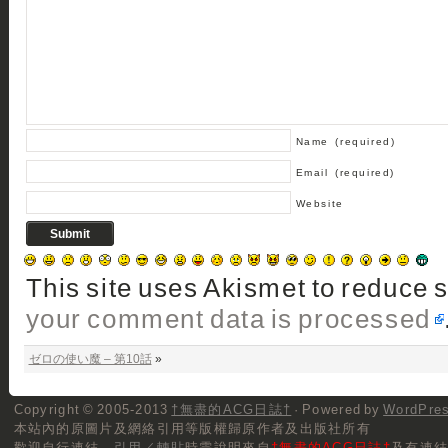
Name
(required)
Email
(required)
Website
This site uses Akismet to reduce
your comment data is processed
ゼロの使い魔 – 第10話
»
Copyright © 2005-2013
†無盡的ACG日誌†
· Powered by
WordPre
本站內的原圖片及網絡引用等版權歸原作者及出版社所有
歡迎自行連結，
引用／轉貼
時需說明來自
†無盡的ACG日誌†
及有連