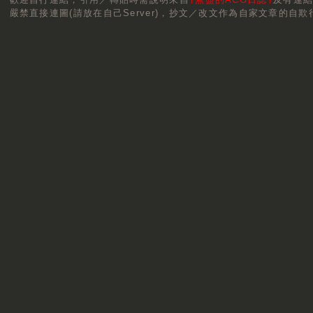
嚴禁直接連圖(請放在自己Server)，抄文／改文作為自家文章的自欺行