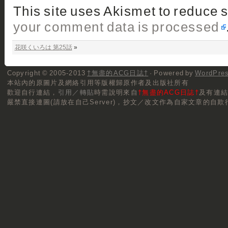
This site uses Akismet to reduce
your comment data is processed
花咲くいろは 第25話
»
Copyright © 2005-2013
†無盡的ACG日誌†
· Powered by
WordPre
本站內的原圖片及網絡引用等版權歸原作者及出版社所有
歡迎自行連結，
引用／轉貼
時需說明來自
†無盡的ACG日誌†
及有連
嚴禁直接連圖(請放在自己Server)，抄文／改文作為自家文章的自欺行