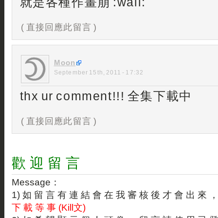
就是各種作畫崩 :wall:
( 直接回應此留言 )
Moon
September 15th, 2011 - 17:32
thx ur comment!!! 全集下載中
( 直接回應此留言 )
歡 迎 留 言
Message：
1) 如 留 言 有 連 結 會 在 我 審 核 後 才 會 出 來 
下 載 等 事 (Kill文)