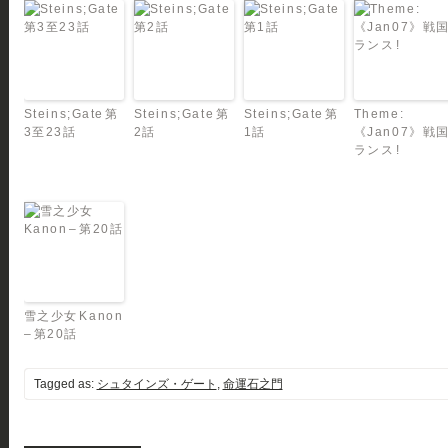
Steins;Gate 第
Steins;Gate 第
Steins;Gate 第
Theme:
3至23話
2話
1話
《Jan07》戦
ランス !
雪之少女 Kanon
– 第20話
Tagged as:
シュタインズ・ゲート
,
命運石之門