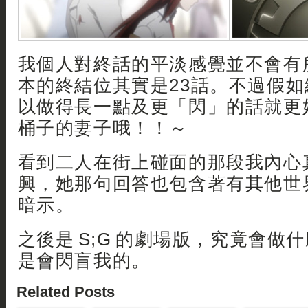
我個人對終話的平淡感覺並不會有
本的終結位其實是23話。不過假
以做得長一點及更「閃」的話就更
桶子的妻子哦！！～
看到二人在街上碰面的那段我內心
興，她那句回答也包含著有其他世
暗示。
之後是 S;G 的劇場版，究竟會做
是會閃盲我的。
Related Posts