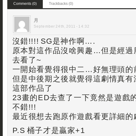
Comments (0)
Trackbacks (0)
月
September 24th, 2011 - 14:32
沒錯!!!! SG是神作啊….
原本對這作品沒啥興趣…但是經過
去看了~
一開始看覺得很中二…好無理頭的
但是中後期之後就覺得這劇情真有
這部作品了
23畫的ED去查了一下竟然是遊戲
不錯!!!
最近很想去跑原作遊戲看更詳細的
P.S 桶子才是贏家+1