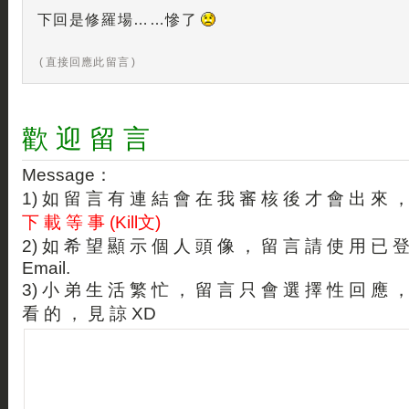
下回是修羅場……慘了
( 直接回應此留言 )
歡 迎 留 言
Message：
1) 如 留 言 有 連 結 會 在 我 審 核 後 才 會 出 來 
下 載 等 事 (Kill文)
2) 如 希 望 顯 示 個 人 頭 像 ， 留 言 請 使 用 已 
Email.
3) 小 弟 生 活 繁 忙 ， 留 言 只 會 選 擇 性 回 應 
看 的 ， 見 諒 XD