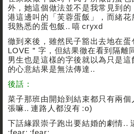
外，她這個做法並不是我常見到的
港這邊叫的「芙蓉蛋飯」，而緒花
我熟悉的蛋包飯.. 嘻 cryxd
徹到來後，雖然民子豁出去地在蛋
LOVE＂字，但結果徹在看到隔離
男生也是這樣的字後就以為只是這飯的
的心意結果是無法傳達..
後話：
菜子那班由開始到結束都只有兩個人
張嘛.. 連路人都沒有 :o)
下話緣跟崇子跑出要結婚的劇情.. 這展開.
:fear: :fear: