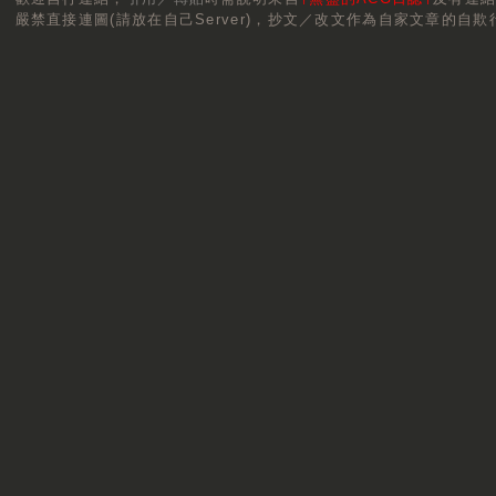
嚴禁直接連圖(請放在自己Server)，抄文／改文作為自家文章的自欺行