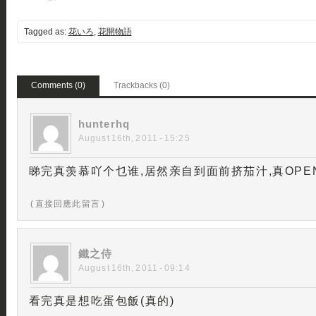
Tagged as:
花いろ
,
花開物語
Comments (0)
Trackbacks (0)
hunterhq
August 16th, 2011 - 15:25
睇完真羡慕吖个乜谁,居然亲自到面前挤茄汁,真OPEN
( 直接回應此留言 )
鐵之侍
August 16th, 2011 - 09:14
看完真是想吃蛋包飯(真的)