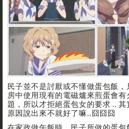
民子並不是討厭或不懂做蛋包飯，
房中使用現有的電磁爐來煎蛋會有
題，所以才拒絕蛋包女的要求 .. 
原因說出來不就好了嘛..囧囧囧
在家政做午飯時，民子所做的蛋包