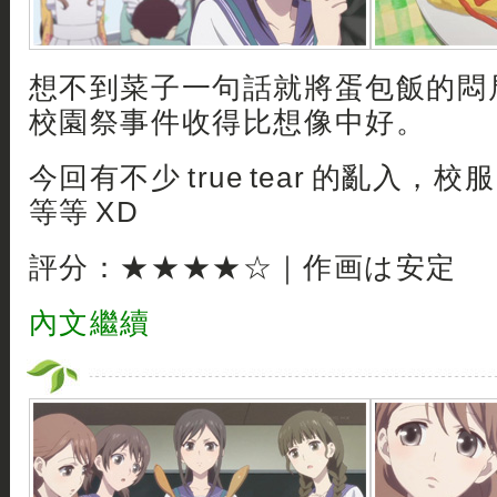
想不到菜子一句話就將蛋包飯的悶
校園祭事件收得比想像中好。
今回有不少 true tear 的亂入，校
等等 XD
評分：★★★★☆｜作画は安定
內文繼續