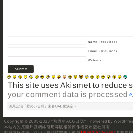
Name
(required)
Email
(required)
Website
This site uses Akismet to reduce
your comment data is processed
瀬尾公治「君のいる町」來春OAD化決定
»
Copyright © 2005-2013
†無盡的ACG日誌†
· Powered by
WordPre
本站內的原圖片及網絡引用等版權歸原作者及出版社所有
歡迎自行連結，
引用／轉貼
時需說明來自
†無盡的ACG日誌†
及有連