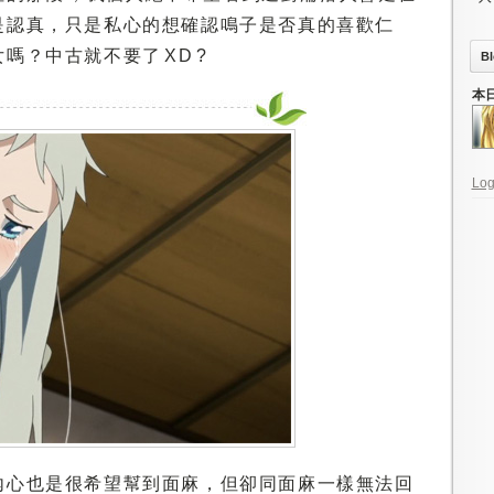
是認真，只是私心的想確認鳴子是否真的喜歡仁
？中古就不要了 XD ?
Bl
本
Log
內心也是很希望幫到面麻，但卻同面麻一樣無法回