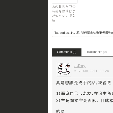
あの日見た花の
名前を僕達はま
だ知らない 第2
話
Tagged as:
あの花
,
我們還未知道那天看到
Comments (0)
Trackbacks (0)
小Ray
May 16th, 2011 - 17:26
真是想誰是兇手的話, 我會選
1) 面麻自己 .. 老梗, 在
2) 主角間接害死面麻 .. 目睹
哈哈