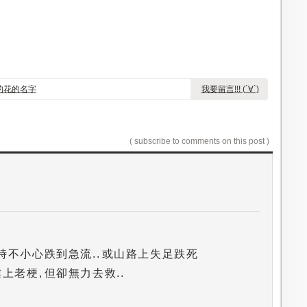
的花的名字
我要留言!!! (´∀`)
( subscribe to comments on this post )
追主角時不小心跌到急流.. 或山路上失足跌死
樓上老梗, 但卻無力去救..