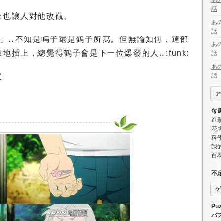
あ
話
上也讓人對他改觀。
あ
話
」.. 不知是鳴子還是鶴子所寫。但無論如何，這部
あ
插上，總覺得鶴子會是下一位爆發的人.. :funk:
話
あ
定
話
ア
每
進
花牌
科學
我
百
不
ゲ
Puz
パ