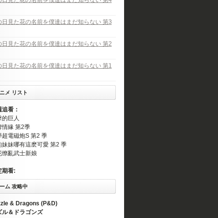
の日見た花の名前を僕達はまだ知らない 第4
の日見た花の名前を僕達はまだ知らない 第3
の日見た花の名前を僕達はまだ知らない 第2
の日見た花の名前を僕達はまだ知らない 第1
ニメ リスト
週追看：
擊的巨人
情緣 第2季
超電磁炮S 第2 季
的妹妹哪有這麽可愛 第2 季
花缭亂武士新娘
定期看:
ーム 攻略中
zle & Dragons (P&D)
ズル＆ドラゴンズ