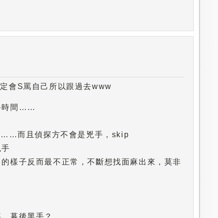
定會S罵自己所以跟過去www
手時間……
……而且偵探方不會是兇手，skip
兇手
常的樣子反而最不正常，不斷想找面麻出來，莫非
事，幕後黑手？