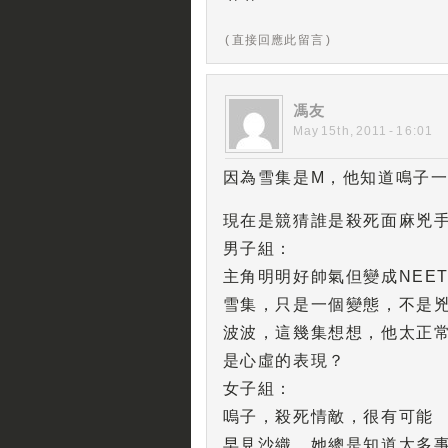
( 直接回應此留言 )
馮友
May 15th, 2011 - 16:01
因為雪集是M，他知道鳴子一
現在是競猜誰是殺死面麻兇
男子組：
主角明明好帥氣但變成NEET
雪集，只是一個變態，不是
波波，這幾集想想，他太正
是心虛的表現？
女子組：
嗚子，殺死情敵，很有可能
早見沙織，她總是知道太多