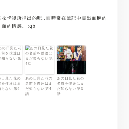
收卡後所掉出的吧.. 而時常在筆記中畫出面麻的
的情感。 :qb:
の日見た花の
あの日見た花の
あの日見た花の
前を僕達はま
名前を僕達はま
名前を僕達はま
知らない 第6
だ知らない 第4
だ知らない 第3
話
話