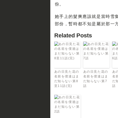
份。
她手上的髮爽應該就是當時雪集
部份，暫時都不知是屬於那一方面
Related Posts
あの日見た花の
あの日見た花の
あ
名前を僕達はま
名前を僕達はま
名
だ知らない 第8
だ知らない 第7
だ
至11話(完)
話
話