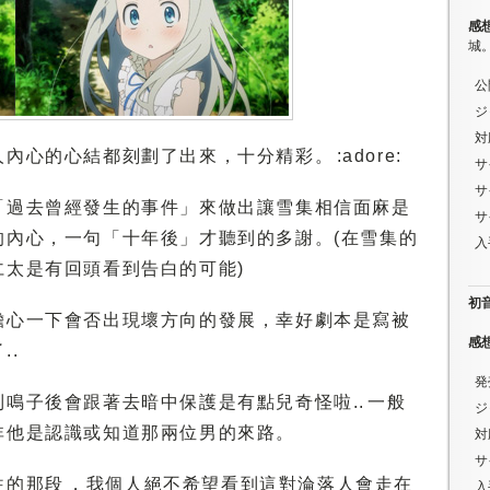
感
城
公
ジ
対
心的心結都刻劃了出來，十分精彩。 :adore:
サ
サ
「過去曾經發生的事件」來做出讓雪集相信面麻是
サ
的內心，一句「十年後」才聽到的多謝。(在雪集的
入
仁太是有回頭看到告白的可能)
初音ミ
擔心一下會否出現壞方向的發展，幸好劇本是寫被
感
..
発
鳴子後會跟著去暗中保護是有點兒奇怪啦.. 一般
ジ
非他是認識或知道那兩位男的來路。
対
サ
的那段 ，我個人絕不希望看到這對淪落人會走在
入