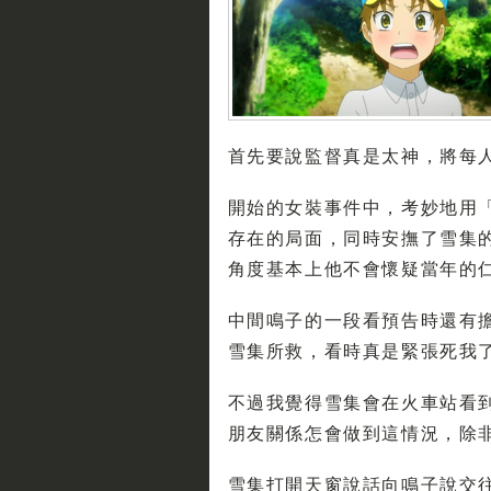
首先要說監督真是太神，將每人內
開始的女裝事件中，考妙地用
存在的局面，同時安撫了雪集
角度基本上他不會懷疑當年的
中間鳴子的一段看預告時還有
雪集所救，看時真是緊張死我了
不過我覺得雪集會在火車站看到
朋友關係怎會做到這情況，除
雪集打開天窗說話向鳴子說交往