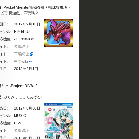
想:
Pocket Monster寵物養成 + 轉珠攻略地下
。好手機遊戲，不玩嗎？
開日:
2012年9月18日
ャンル:
RPG/PUZ
応機種:
Android/iOS
イト:
遊戲網址
イト:
下載網址
イト:
中文wiki
手日:
2013年2月1日
ク -Project DIVA- f
想:
みくみくにしてあげる♪
売日:
2012年8月30日
ャンル:
MUSIC
応機種:
PSV
イト:
遊戲網址
手日:
2012年9月22日