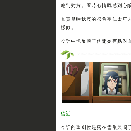
應到對方。看時心情既感到心酸
其實當時我真的很希望仁太可
樣做。
今話中也反映了他開始有點對
後話：
今話的重劇位是落在雪集與鳴