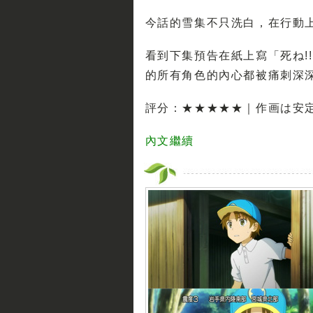
今話的雪集不只洗白，在行動
看到下集預告在紙上寫「死ね!!
的所有角色的內心都被痛刺深深地
評分：★★★★★｜作画は安
內文繼續