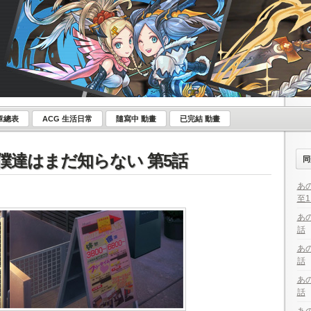
章總表
ACG 生活日常
隨寫中 動畫
已完結 動畫
僕達はまだ知らない 第5話
同
あ
至1
あ
話
あ
話
あ
話