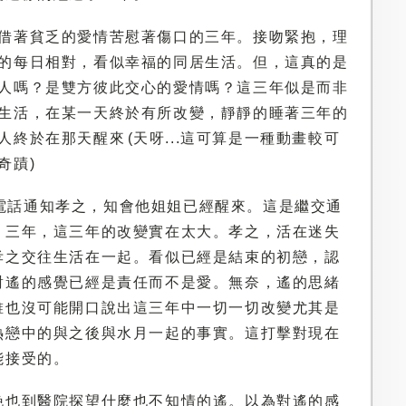
借著貧乏的愛情苦慰著傷口的三年。接吻緊抱，理
的每日相對，看似幸福的同居生活。但，這真的是
人嗎？是雙方彼此交心的愛情嗎？這三年似是而非
生活，在某一天終於有所改變，靜靜的睡著三年的
人終於在那天醒來 (天呀...這可算是一種動畫較可
奇蹟)
電話通知孝之，知會他姐姐已經醒來。這是繼交通
。三年，這三年的改變實在太大。孝之，活在迷失
孝之交往生活在一起。看似已經是結束的初戀，認
對遙的感覺已經是責任而不是愛。無奈，遙的思緒
誰也沒可能開口說出這三年中一切一切改變尤其是
熱戀中的與之後與水月一起的事實。這打擊對現在
能接受的。
晚也到醫院探望什麼也不知情的遙。以為對遙的感