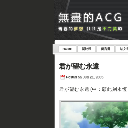
HOME
關於我
留言冊
站文
君が望む永遠
Posted on July 21, 2005
君が望む永遠 (中：願此刻永恆 /