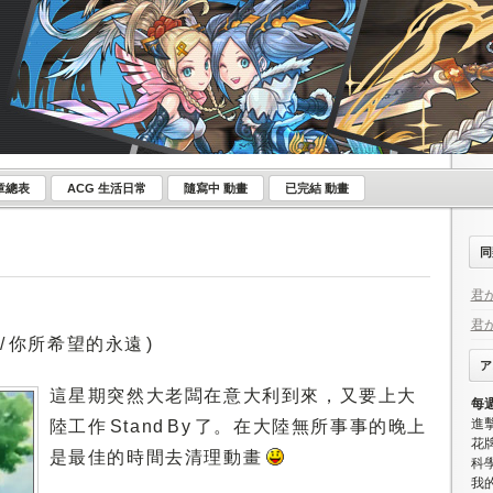
章總表
ACG 生活日常
隨寫中 動畫
已完結 動畫
同
君が
君
 你所希望的永遠 )
ア
這星期突然大老闆在意大利到來，又要上大
每
進
陸工作 Stand By 了。在大陸無所事事的晚上
花牌
是最佳的時間去清理動畫
科學
我