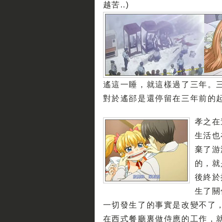
越苦..)
遙這一睡，就這樣過了三年。
對於遙郤是還停留在三年前的
孝之在
生活也
棄了游
的，就
後終於
生了關
一切發生了的事實是改變不了
在西式餐廳裏做侍應的工作，