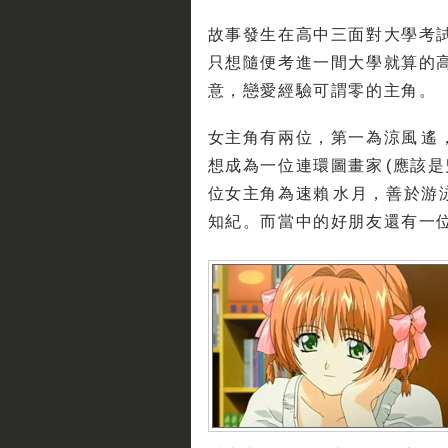
故事發生在高中三面對大學考試
只想隨便考進一間大學就算的
意，戀愛經驗可謂零的主角。
女主角有兩位，第一為涼風 遙
想成為一位連環圖畫家 (應該
位女主角為速賴 水月，善於游
知紀。而當中的好朋友還有一