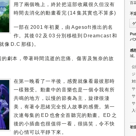
百
用了兩個晚上，終於把這部收藏很久但沒有
時間去消化的動畫看完 (14 集其實也不算多)
不
ゲ
一部在 2001 年初夏，由 Agesoft 推出的名
Puz
作。其後 02 及 03 分別移植到 Dreamcast 和
パ
就像 D.C 那樣)。
感
城
烈的劇本，帶著時間流逝的悲痛、傷害及無奈的故
公
ジ
在第一晚看了一半後，感覺就像看最彼那時
対
サ
一樣難受。動畫中的音樂也是一個令我有所
サ
共鳴的地方，以慢的節奏為主，旋律很淒
サ
美，有著令思緒完全投人故事的感覺。第一
入
次連每集的 ED 也會全首聽完的動畫。ED 之
後的小插曲也很值得一看，很搞笑，令不快
初音ミ
的心情可以平靜下來。