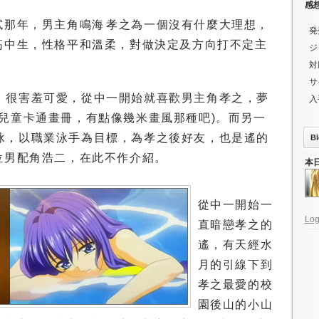
感
那年，男主角鳴海 孝之為一個沒有什麼大理想，
発
高中生，性格平和溫柔，對做決定及方向打不定主
ジ
対
サ
，很害羞可愛，從中一開始就喜歡男主角孝之，夢
入
是兒童卡通畫冊，有點像幾米畫風那種吧)。而另一
泳，以職業泳手為目標，為孝之後好友，也是遙的
Bl
位男配角浩二，在此不作介紹。
本
從中一開始一
Log
直暗戀孝之的
遙，有天經水
月的引線下到
孝之最愛的校
園後山的小山