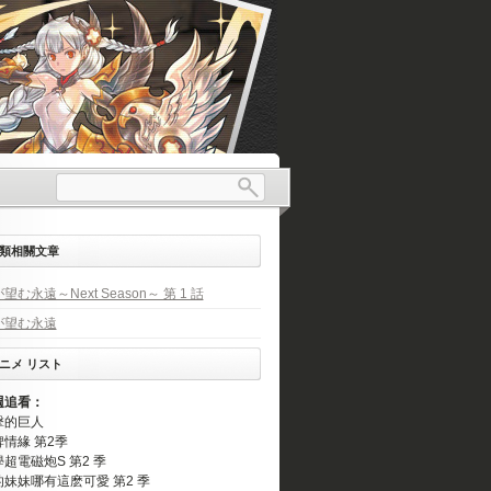
類相關文章
望む永遠～Next Season～ 第 1 話
が望む永遠
ニメ リスト
週追看：
擊的巨人
情緣 第2季
超電磁炮S 第2 季
的妹妹哪有這麽可愛 第2 季