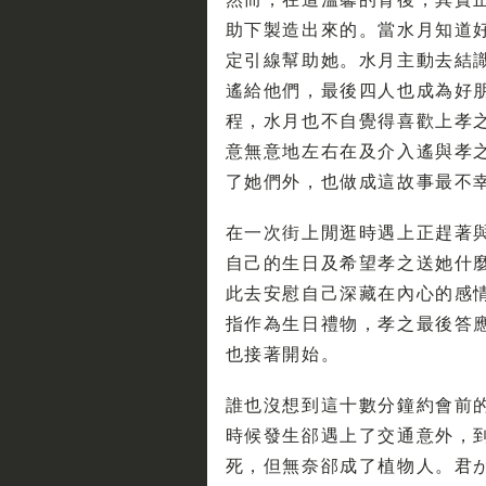
助下製造出來的。當水月知道
定引線幫助她。水月主動去結
遙給他們，最後四人也成為好
程，水月也不自覺得喜歡上孝
意無意地左右在及介入遙與孝
了她們外，也做成這故事最不
在一次街上閒逛時遇上正趕著
自己的生日及希望孝之送她什
此去安慰自己深藏在內心的感
指作為生日禮物，孝之最後答
也接著開始。
誰也沒想到這十數分鐘約會前
時候發生郤遇上了交通意外，
死，但無奈郤成了植物人。君