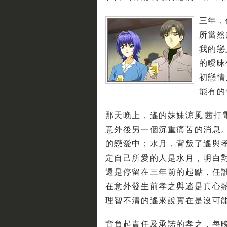
三年，
所當然
我的戀
的曖昧
初戀情
能有的
那天晚上，遙的妹妹涼風 茜打
意外後另一個沉重痛苦的消息
的戀愛中；水月，背叛了遙與
定自己所愛的人是水月，明白
還是停留在三年前的起點，任
在意外發生前孝之與遙是真心
理智不清的遙來說實在是沒可
背負起責任及承諾的孝之，每