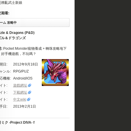
花缭亂武士新娘
定期看:
ーム 攻略中
zle & Dragons (P&D)
ズル＆ドラゴンズ
想:
Pocket Monster寵物養成 + 轉珠攻略地下
。好手機遊戲，不玩嗎？
開日:
2012年9月18日
ャンル:
RPG/PUZ
応機種:
Android/iOS
イト:
遊戲網址
イト:
下載網址
イト:
中文wiki
手日:
2013年2月1日
ク -Project DIVA- f