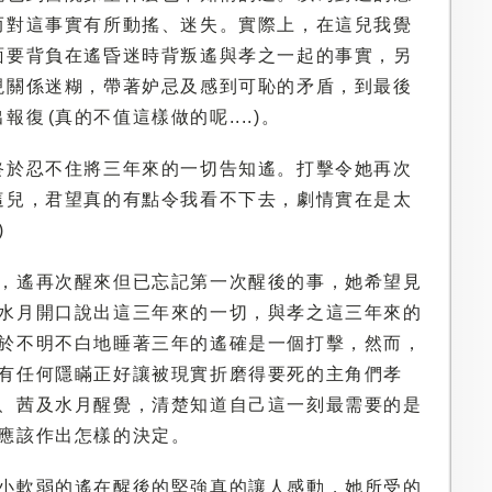
而對這事實有所動搖、迷失。實際上，在這兒我覺
面要背負在遙昏迷時背叛遙與孝之一起的事實，另
現關係迷糊，帶著妒忌及感到可恥的矛盾，到最後
 (真的不值這樣做的呢....)。
終於忍不住將三年來的一切告知遙。打擊令她再次
這兒，君望真的有點令我看不下去，劇情實在是太
)
，遙再次醒來但已忘記第一次醒後的事，她希望見
水月開口說出這三年來的一切，與孝之這三年來的
於不明不白地睡著三年的遙確是一個打擊，然而，
有任何隱瞞正好讓被現實折磨得要死的主角們孝
、茜及水月醒覺，清楚知道自己這一刻最需要的是
應該作出怎樣的決定。
小軟弱的遙在醒後的堅強真的讓人感動，她所受的