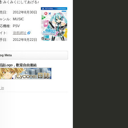
想:
みくみくにしてあげる♪
売日:
2012年8月30日
ャンル:
MUSIC
応機種:
PSV
イト:
遊戲網址
手日:
2012年9月22日
og Meta
日誌Logo，歡迎自由連結
 in