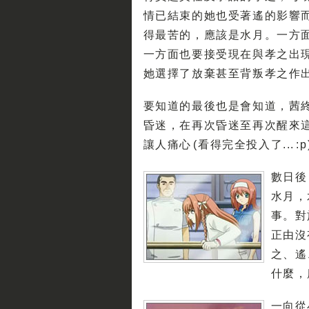
情已結束的她也受著遙的影響
得最苦的，應該是水月。一方
一方面也要接受現在與孝之出
她選擇了放棄甚至背叛孝之作出報復
要知道的最後也是會知道，茜
昏迷，在再次昏迷至再次醒來
讓人痛心 (看得完全投入了... :p
數日後
水月，
事。對
正由沒
之、遙
什麼，
一向從