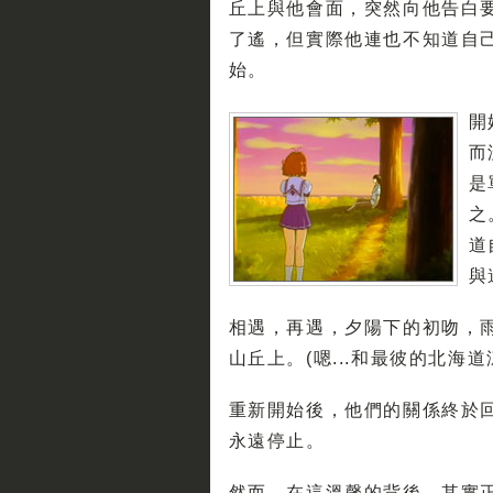
丘上與他會面，突然向他告白
了遙，但實際他連也不知道自
始。
開
而
是
之
道
與
相遇，再遇，夕陽下的初吻，
山丘上。(嗯...和最彼的北海道
重新開始後，他們的關係終於
永遠停止。
然而，在這溫馨的背後，其實