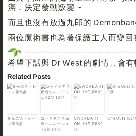
滿，決定發動叛變 ~
而且也沒有放過九郎的 Demonbane
兩位魔術書也為著保護主人而變回書
希望下話與 Dr West 的劇情 .. 會
Related Posts
奏光のストレイ
コードギアス 反
SWORD ART
One Outs 第3
ン 第9話
逆のルルーシュ
ONLINE 第8&9
R2 第 13 話
話