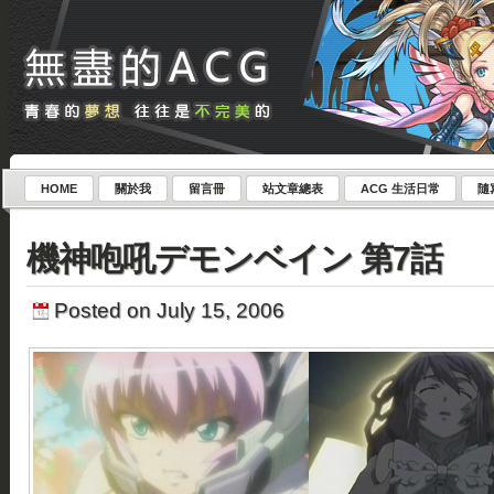
HOME
關於我
留言冊
站文章總表
ACG 生活日常
隨
機神咆吼デモンベイン 第7話
Posted on July 15, 2006