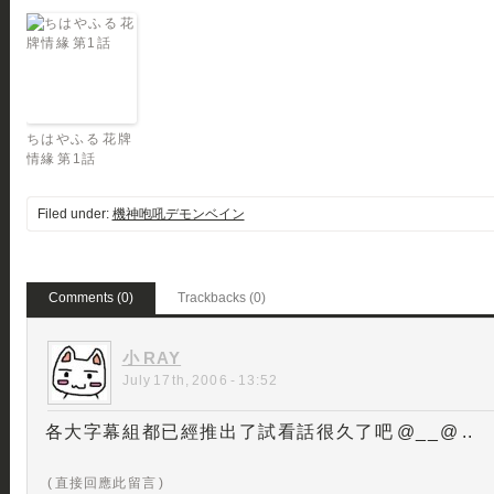
ちはやふる 花牌
情緣 第1話
Filed under:
機神咆吼デモンベイン
Comments (0)
Trackbacks (0)
小 RAY
July 17th, 2006 - 13:52
各大字幕組都已經推出了試看話很久了吧 @__@ ..
( 直接回應此留言 )