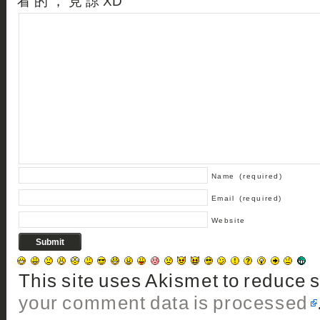
看 的 ， 見 諒 XD
Name
(required)
Email
(required)
Website
This site uses Akismet to reduce
your comment data is processed