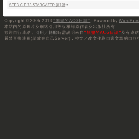
SEED C.E.73 STARGAZER 第1話
»
Copyright © 2005-2013
†無盡的ACG日誌†
· Powered by
WordPre
本站內的原圖片及網絡引用等版權歸原作者及出版社所有
歡迎自行連結，
引用／轉貼
時需說明來自
†無盡的ACG日誌†
及有連
嚴禁直接連圖(請放在自己Server)，抄文／改文作為自家文章的自欺行