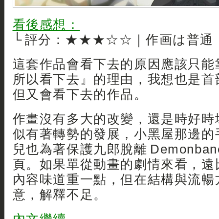
看後感想：
└ 評分：★★★☆☆｜作画は普通
這套作品會看下去的原因應該只能
所以看下去』的理由，我想也是首
但又會看下去的作品。
作畫沒有多大的改變，還是時好時
似有著轉勢的發展，小黑屋那邊的
兒也為著保護九郎脫離 Demonba
頁。如果單從動畫的劇情來看，遠比之
內容味道重一點，但在結構與流暢
意，解釋不足。