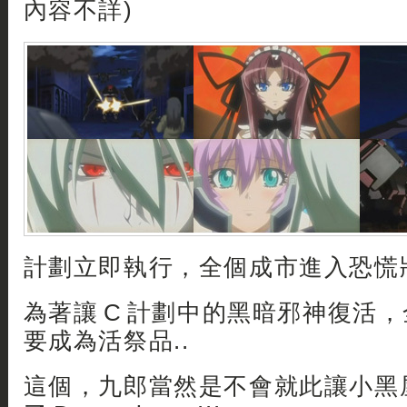
內容不詳)
計劃立即執行，全個成市進入恐慌狀
為著讓 C 計劃中的黑暗邪神復活
要成為活祭品..
這個，九郎當然是不會就此讓小黑屋