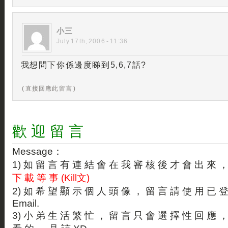
小三
July 17th, 2006 - 11:36
我想問下你係邊度睇到5,6,7話?
( 直接回應此留言 )
歡 迎 留 言
Message：
1) 如 留 言 有 連 結 會 在 我 審 核 後 才 會 出 來 
下 載 等 事 (Kill文)
2) 如 希 望 顯 示 個 人 頭 像 ， 留 言 請 使 用 已 
Email.
3) 小 弟 生 活 繁 忙 ， 留 言 只 會 選 擇 性 回 應 