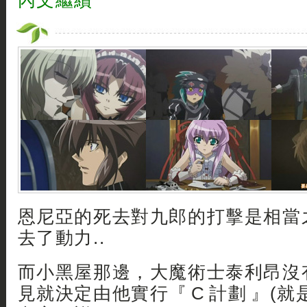
內文繼續
恩尼亞的死去對九郎的打擊是相當
去了動力..
而小黑屋那邊，大魔術士泰利昂沒
見就決定由他實行『 C 計劃 』(