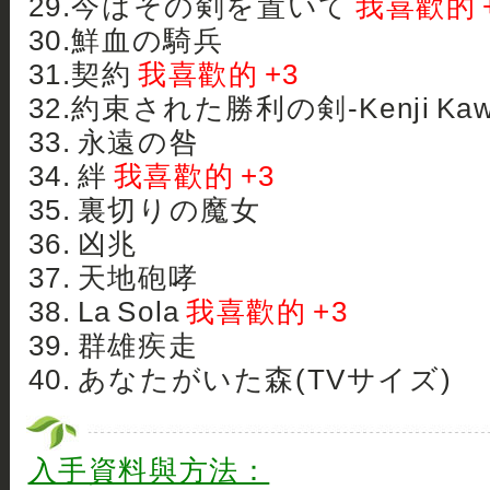
29.今はその剣を置いて
我喜歡的 
30.鮮血の騎兵
31.契約
我喜歡的 +3
32.約束された勝利の剣-Kenji Kawai
33. 永遠の咎
34. 絆
我喜歡的 +3
35. 裏切りの魔女
36. 凶兆
37. 天地砲哮
38. La Sola
我喜歡的 +3
39. 群雄疾走
40. あなたがいた森(TVサイズ)
入手資料與方法：