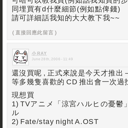
可唔可以教我買(例如話我知買的步
同埋買有d什麼細節(例如點俾錢)
請可詳細話我知的大大教下我~~
( 直接回應此留言 )
小 RAY
June 28th, 2006 - 11:49
還沒買呢 , 正式來說是今天才推出 –
等多幾隻喜歡的 CD 推出會一次
現想買
1) TVアニメ「涼宮ハルヒの憂
ル
2) Fate/stay night A.OST