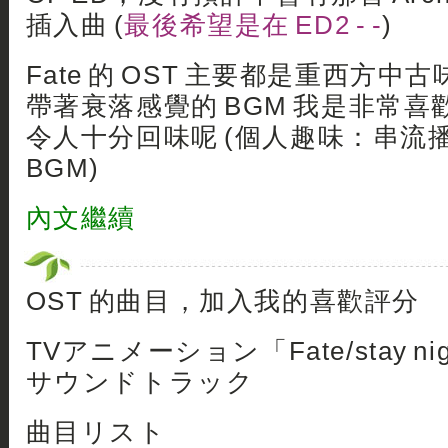
插入曲 (
最後希望是在 ED2 - -
)
Fate 的 OST 主要都是重西方
帶著衰落感覺的 BGM 我是非常
令人十分回味呢 (個人趣味：串流
BGM)
內文繼續
OST 的曲目，加入我的喜歡評分
TVアニメーション「Fate/stay n
サウンドトラック
曲目リスト