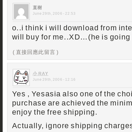
直樹
June 29th, 2006 - 22:53
o..i think i will download from int
will buy for me..XD…(he is going 
( 直接回應此留言 )
小 RAY
June 29th, 2006 - 12:16
Yes , Yesasia also one of the choi
purchase are achieved the minim
enjoy the free shipping.
Actually, ignore shipping charges 