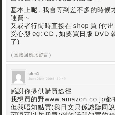
基本上呢 , 我會等到差不多的時
運費 ~
又或者行街時直接在 shop 買 (付
受心態 eg: CD , 如要買日版 D
了)
( 直接回應此留言 )
okm1
June 28th, 2006 - 19:49
感謝你提供購買途徑
我想買的野www.amazon.co.jp都
但我唔知點買(我日文只係識聽同說