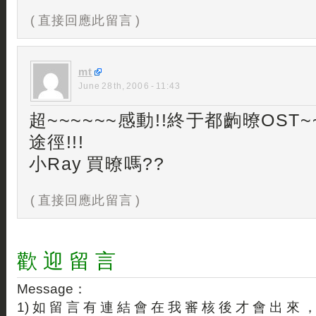
( 直接回應此留言 )
mt
June 28th, 2006 - 11:43
超~~~~~~感動!!終于都齣暸OST
途徑!!!
小Ray 買暸嗎??
( 直接回應此留言 )
歡 迎 留 言
Message：
1) 如 留 言 有 連 結 會 在 我 審 核 後 才 會 出 來 