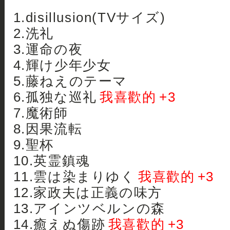
1.disillusion(TVサイズ)
2.洗礼
3.運命の夜
4.輝け少年少女
5.藤ねえのテーマ
6.孤独な巡礼
我喜歡的 +3
7.魔術師
8.因果流転
9.聖杯
10.英霊鎮魂
11.雲は染まりゆく
我喜歡的 +3
12.家政夫は正義の味方
13.アインツベルンの森
14.癒えぬ傷跡
我喜歡的 +3