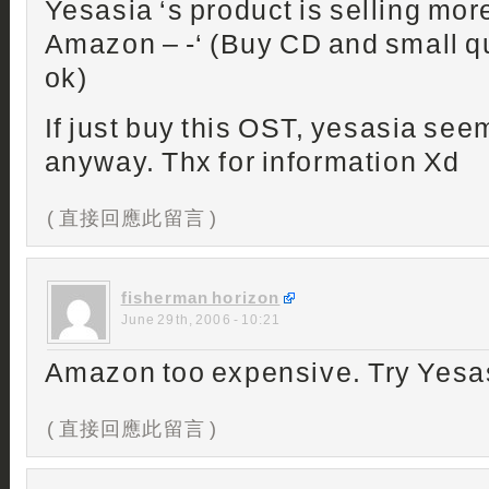
Yesasia ‘s product is selling mo
Amazon – -‘ (Buy CD and small qu
ok)
If just buy this OST, yesasia see
anyway. Thx for information Xd
( 直接回應此留言 )
fisherman horizon
June 29th, 2006 - 10:21
Amazon too expensive. Try Yesas
( 直接回應此留言 )