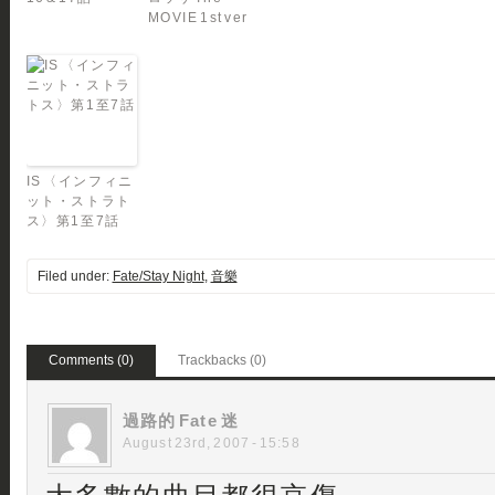
MOVIE 1st ver
IS 〈インフィニ
ット・ストラト
ス〉第1至7話
Filed under:
Fate/Stay Night
,
音樂
Comments (0)
Trackbacks (0)
過路的 Fate 迷
August 23rd, 2007 - 15:58