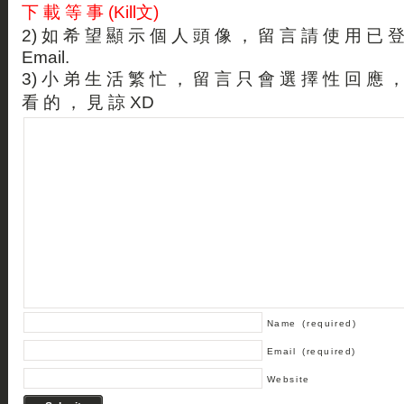
下 載 等 事 (Kill文)
2) 如 希 望 顯 示 個 人 頭 像 ， 留 言 請 使 用 已 
Email.
3) 小 弟 生 活 繁 忙 ， 留 言 只 會 選 擇 性 回 應 
看 的 ， 見 諒 XD
Name
(required)
Email
(required)
Website