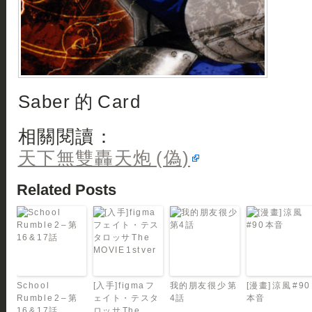
Saber 的 Card
相關閱讀：
天下無雙轟天炮 (偽)
Related Posts
School
[入手]figma フ
我的朋友很少 第
[漫畫] 涼風 #90
Rumble 2 – 第
ェイト・テスタ
4話
本音
16 & 17話
ロッサ The