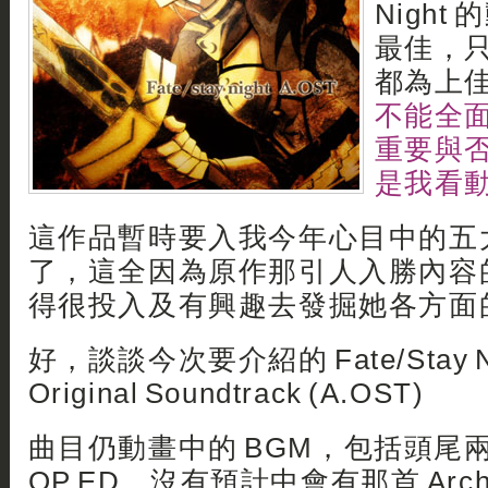
Nigh
最佳，
都為上佳
不能全
重要與
是我看
這作品暫時要入我今年心目中的五
了，這全因為原作那引人入勝內容
得很投入及有興趣去發掘她各方面
好，談談今次要介紹的 Fate/Stay Nig
Original Soundtrack (A.OST)
曲目仍動畫中的 BGM，包括頭尾兩首 
OP ED，沒有預計中會有那首 Arch