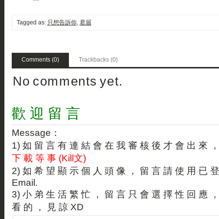
Tagged as:
只想告訴你
,
君届
Comments (0)
Trackbacks (0)
No comments yet.
歡 迎 留 言
Message：
1) 如 留 言 有 連 結 會 在 我 審 核 後 才 會 出 來 
下 載 等 事 (Kill文)
2) 如 希 望 顯 示 個 人 頭 像 ， 留 言 請 使 用 已 
Email.
3) 小 弟 生 活 繁 忙 ， 留 言 只 會 選 擇 性 回 應 
看 的 ， 見 諒 XD