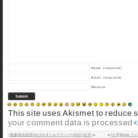
Name
(required)
Email
(required)
Website
This site uses Akismet to reduce
your comment data is processed
[漫畫]指尖奶茶(ゆびさきミルクティー) 83話 (全完)
»
«
[入手]figma フ