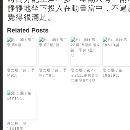
靜靜地坐下投入在動畫當中，不過
覺得很滿足。
Related Posts
君に届け 第二季
君に届け 第二季
君に届け 第22
君に届け 第
第9話
第7至8話
至25話終感 & 第
18&19話
二季 第0至6話
君に届け 第
14&15話