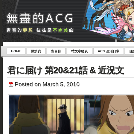
HOME
關於我
留言冊
站文章總表
ACG 生活日常
隨
君に届け 第20&21話 & 近況文
Posted on March 5, 2010