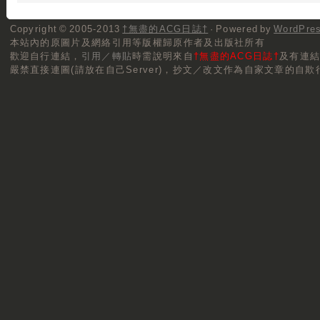
Copyright © 2005-2013
†無盡的ACG日誌†
· Powered by
WordPre
本站內的原圖片及網絡引用等版權歸原作者及出版社所有
歡迎自行連結，
引用／轉貼
時需說明來自
†無盡的ACG日誌†
及有連
嚴禁直接連圖(請放在自己Server)，抄文／改文作為自家文章的自欺行