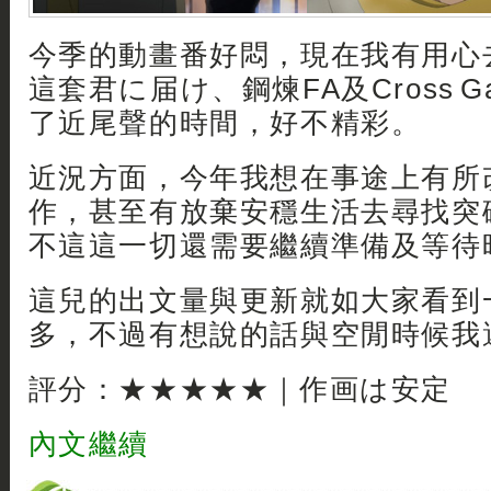
今季的動畫番好悶，現在我有用心
這套君に届け、鋼煉FA及Cross 
了近尾聲的時間，好不精彩。
近況方面，今年我想在事途上有所
作，甚至有放棄安穩生活去尋找突
不這這一切還需要繼續準備及等待
這兒的出文量與更新就如大家看到
多，不過有想說的話與空閒時候我
評分：★★★★★｜作画は安定
內文繼續