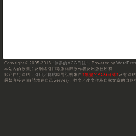
Copyright © 2005-2013
†無盡的ACG日誌†
· Powered by
WordPre
本站內的原圖片及網絡引用等版權歸原作者及出版社所有
歡迎自行連結，
引用／轉貼
時需說明來自
†無盡的ACG日誌†
及有連
嚴禁直接連圖(請放在自己Server)，抄文／改文作為自家文章的自欺行