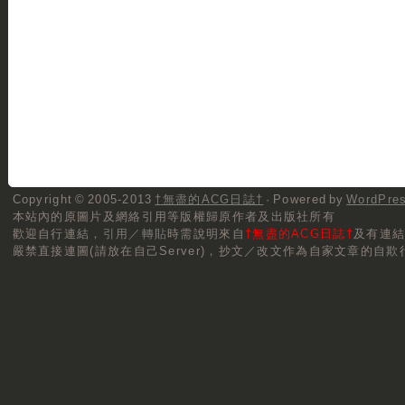
Copyright © 2005-2013
†無盡的ACG日誌†
· Powered by
WordPre
本站內的原圖片及網絡引用等版權歸原作者及出版社所有
歡迎自行連結，
引用／轉貼
時需說明來自
†無盡的ACG日誌†
及有連
嚴禁直接連圖(請放在自己Server)，抄文／改文作為自家文章的自欺行