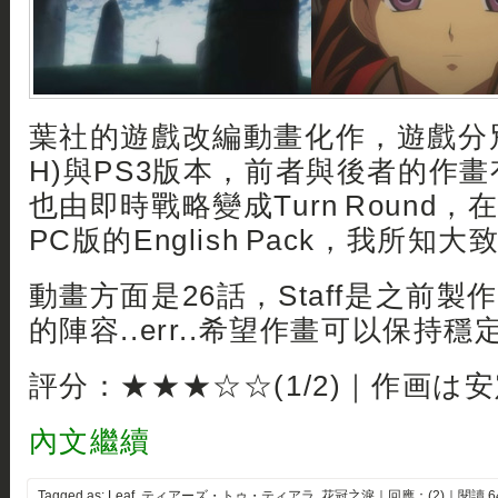
葉社的遊戲改編動畫化作，遊戲分別
H)與PS3版本，前者與後者的作
也由即時戰略變成Turn Round，
PC版的English Pack，我所知
動畫方面是26話，Staff是之前
的陣容..err..希望作畫可以保持穩
評分：★★★☆☆(1/2)｜作画は
內文繼續
Tagged as:
Leaf
,
ティアーズ・トゥ・ティアラ
,
花冠之淚
｜
回應：(2)
｜閱讀 6