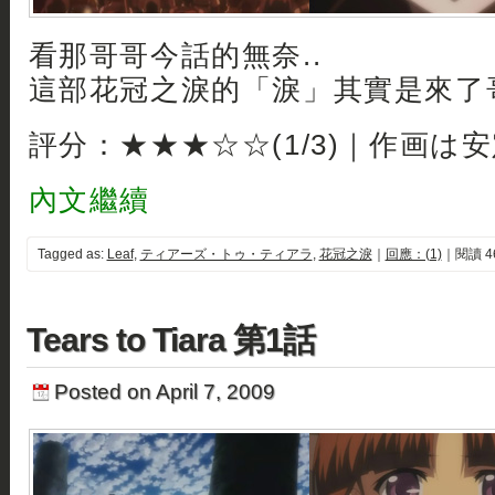
看那哥哥今話的無奈..
這部花冠之淚的「淚」其實是來了哥
評分：★★★☆☆(1/3)｜作画は
內文繼續
Tagged as:
Leaf
,
ティアーズ・トゥ・ティアラ
,
花冠之淚
｜
回應：(1)
｜閱讀 4
Tears to Tiara 第1話
Posted on April 7, 2009